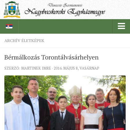
ARCHÍV ÉLETKÉPEK
PÜSPÖKSÉG
Bérmálkozás Torontálvásárhelyen
PÜSPÖK
SZERZŐ: MARTINEK IMRE · 2016. MÁJUS 8, VASÁRNAP
TÖRTÉNELEM
EGYHÁZI INTÉZMÉNYEINK
EGYHÁZMEGYEI LEVÉLTÁR
LELKIPÁSZTOROK
SZERZETESRENDEK
IN MEMORIAM
PLÉBÁNIÁK