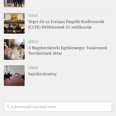
HÍREK
Véget ért az Európai Püspöki Konferenciák
(CCEE) főtitkárainak 53. találkozója
HÍREK
A Nagybecskereki Egyházmegye Tanácsosok
Testületének ülése
HÍREK
Sajtóközlemény