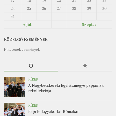
17
18
19
20
21
22
23
24
25
26
27
28
29
30
31
« Júl.
Szept. »
KÖZELGŐ ESEMÉNYEK
Nincsenek események
HÍREK
A Nagybecskereki Egyházmegye papjainak
rekollekciója
HÍREK
Papi lelkigyakorlat Rómában