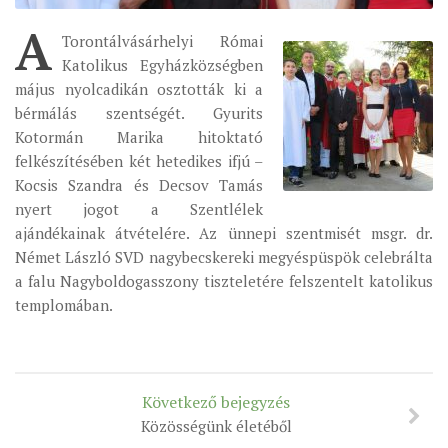
A
ÉSZAKI ESPERESSÉG
Torontálvásárhelyi Római
Katolikus Egyházközségben
KÖZPONTI ESPERESSÉG
május nyolcadikán osztották ki a
DÉLI ESPERESSÉG
bérmálás szentségét. Gyurits
ARCHÍVUM
Kotormán Marika hitoktató
felkészítésében két hetedikes ifjú –
ARCHÍV ÉLETKÉPEK
Kocsis Szandra és Decsov Tamás
SZINÓDUS
nyert jogot a Szentlélek
ajándékainak átvételére. Az ünnepi szentmisét msgr. dr.
ORGANIGRAMMA
Német László SVD nagybecskereki megyéspüspök celebrálta
PÜSPÖKI DEKRÉTUM
a falu Nagyboldogasszony tiszteletére felszentelt katolikus
templomában.
ZSINATI IMA
ZSINAT MOTTÓJA, LOGÓJA
ZSINATI IRODA
Következő bejegyzés
KOORDINÁLÓ BIZOTTSÁG
Közösségünk életéből
ZSINATI TAGOK