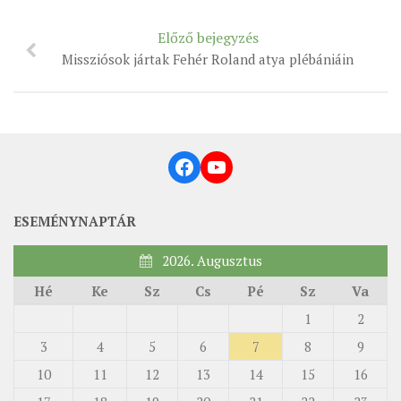
MUNKADOKUMENTUMOK
Előző bejegyzés
ZSINATI HÍREK-ÚJSÁG
Missziósok jártak Fehér Roland atya plébániáin
PASZTORÁLSZOCIOLÓGIAI FELMÉRÉS
KISKORÚAK VÉDELME
„GYERMEKVÉDELMI” KIHÍVÁSOK KÁNONJOGI
MEGKÖZELÍTÉSBEN
Facebook
YouTube
ESEMÉNYNAPTÁR
2026. Augusztus
Hé
Ke
Sz
Cs
Pé
Sz
Va
1
2
3
4
5
6
7
8
9
10
11
12
13
14
15
16