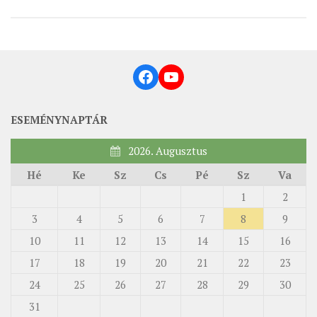
MUNKADOKUMENTUMOK
ZSINATI HÍREK-ÚJSÁG
PASZTORÁLSZOCIOLÓGIAI FELMÉRÉS
Facebook
YouTube
KISKORÚAK VÉDELME
„GYERMEKVÉDELMI” KIHÍVÁSOK KÁNONJOGI
ESEMÉNYNAPTÁR
MEGKÖZELÍTÉSBEN
2026. Augusztus
Hé
Ke
Sz
Cs
Pé
Sz
Va
1
2
3
4
5
6
7
8
9
10
11
12
13
14
15
16
17
18
19
20
21
22
23
24
25
26
27
28
29
30
31