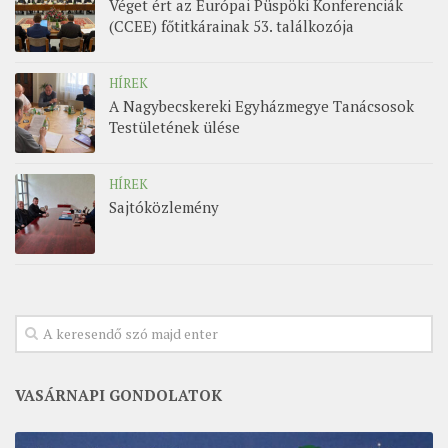
Véget ért az Európai Püspöki Konferenciák
(CCEE) főtitkárainak 53. találkozója
HÍREK
A Nagybecskereki Egyházmegye Tanácsosok
Testületének ülése
HÍREK
Sajtóközlemény
VASÁRNAPI GONDOLATOK