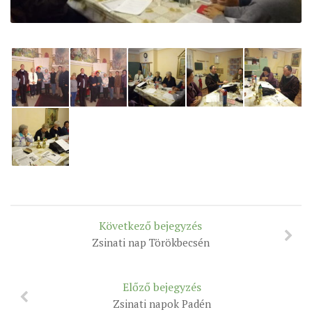
ÉSZAKI ESPERESSÉG
KÖZPONTI ESPERESSÉG
DÉLI ESPERESSÉG
ARCHÍVUM
ARCHÍV ÉLETKÉPEK
SZINÓDUS
ORGANIGRAMMA
PÜSPÖKI DEKRÉTUM
ZSINATI IMA
Következő bejegyzés
ZSINAT MOTTÓJA, LOGÓJA
Zsinati nap Törökbecsén
ZSINATI IRODA
KOORDINÁLÓ BIZOTTSÁG
Előző bejegyzés
Zsinati napok Padén
ZSINATI TAGOK