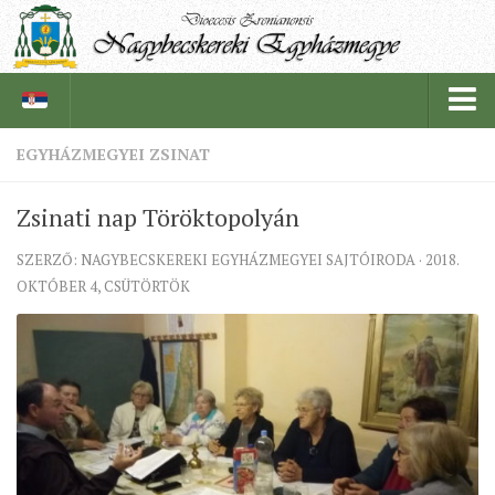
EGYHÁZMEGYEI ZSINAT
PÜSPÖKSÉG
Zsinati nap Töröktopolyán
PÜSPÖK
SZERZŐ: NAGYBECSKEREKI EGYHÁZMEGYEI SAJTÓIRODA · 2018.
TÖRTÉNELEM
OKTÓBER 4, CSÜTÖRTÖK
EGYHÁZI INTÉZMÉNYEINK
EGYHÁZMEGYEI LEVÉLTÁR
LELKIPÁSZTOROK
SZERZETESRENDEK
IN MEMORIAM
PLÉBÁNIÁK