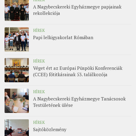
A Nagybecskereki Egyházmegye papjainak
rekollekciója
HÍREK
Papi lelkigyakorlat Rómában
HÍREK
Véget ért az Európai Püspöki Konferenciák
(CCEE) főtitkárainak 53. találkozója
HÍREK
A Nagybecskereki Egyházmegye Tanácsosok
Testületének ülése
HÍREK
Sajtóközlemény