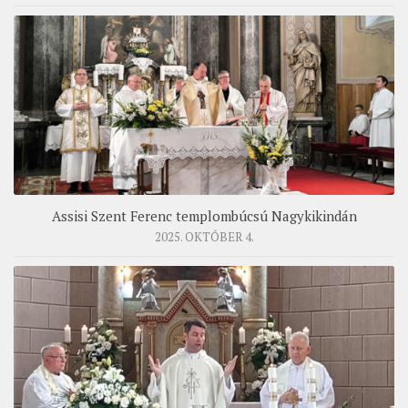
Assisi Szent Ferenc templombúcsú Nagykikindán
2025. OKTÓBER 4.