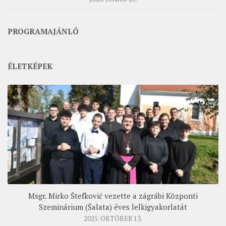
PROGRAMAJÁNLÓ
ÉLETKÉPEK
Msgr. Mirko Štefković vezette a zágrábi Központi
Szeminárium (Šalata) éves lelkigyakorlatát
2025. OKTÓBER 13.