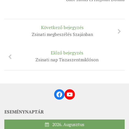
MUNKADOKUMENTUMOK
ZSINATI HÍREK-ÚJSÁG
PASZTORÁLSZOCIOLÓGIAI FELMÉRÉS
Következő bejegyzés
Zsinati megbeszélés Szajánban
KISKORÚAK VÉDELME
„GYERMEKVÉDELMI” KIHÍVÁSOK KÁNONJOGI
MEGKÖZELÍTÉSBEN
Előző bejegyzés
Zsinati nap Tiszaszentmiklóson
Facebook
YouTube
ESEMÉNYNAPTÁR
2026. Augusztus