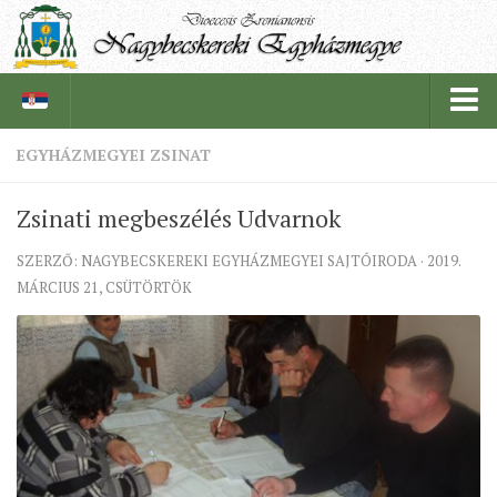
EGYHÁZMEGYEI ZSINAT
PÜSPÖKSÉG
Zsinati megbeszélés Udvarnok
PÜSPÖK
SZERZŐ: NAGYBECSKEREKI EGYHÁZMEGYEI SAJTÓIRODA · 2019.
TÖRTÉNELEM
MÁRCIUS 21, CSÜTÖRTÖK
EGYHÁZI INTÉZMÉNYEINK
EGYHÁZMEGYEI LEVÉLTÁR
LELKIPÁSZTOROK
SZERZETESRENDEK
IN MEMORIAM
PLÉBÁNIÁK