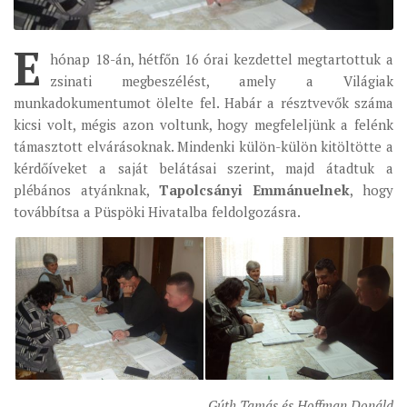
ÉSZAKI ESPERESSÉG
E
hónap 18-án, hétfőn 16 órai kezdettel megtartottuk a
KÖZPONTI ESPERESSÉG
zsinati megbeszélést, amely a Világiak
DÉLI ESPERESSÉG
munkadokumentumot ölelte fel. Habár a résztvevők száma
ARCHÍVUM
kicsi volt, mégis azon voltunk, hogy megfeleljünk a felénk
támasztott elvárásoknak. Mindenki külön-külön kitöltötte a
ARCHÍV ÉLETKÉPEK
kérdőíveket a saját belátásai szerint, majd átadtuk a
SZINÓDUS
plébános atyánknak,
Tapolcsányi Emmánuelnek
, hogy
továbbítsa a Püspöki Hivatalba feldolgozásra.
ORGANIGRAMMA
PÜSPÖKI DEKRÉTUM
ZSINATI IMA
ZSINAT MOTTÓJA, LOGÓJA
ZSINATI IRODA
KOORDINÁLÓ BIZOTTSÁG
ZSINATI TAGOK
Gúth Tamás és Hoffman Donáld