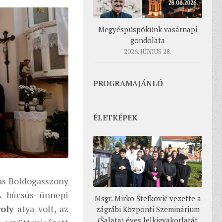
Megyéspüspökünk vasárnapi
gondolata
2026. JÚNIUS 28.
PROGRAMAJÁNLÓ
ÉLETKÉPEK
vas Boldogasszony
A búcsús ünnepi
Msgr. Mirko Štefković vezette a
roly
atya volt, az
zágrábi Központi Szeminárium
(Šalata) éves lelkigyakorlatát