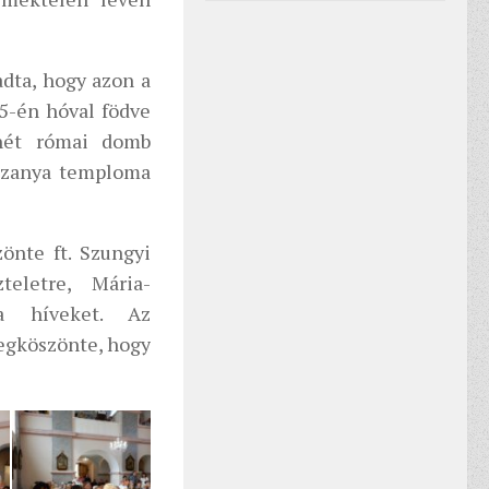
dta, hogy azon a
5-én hóval födve
 hét római domb
Szűzanya temploma
önte ft. Szungyi
teletre, Mária-
 a híveket. Az
egköszönte, hogy