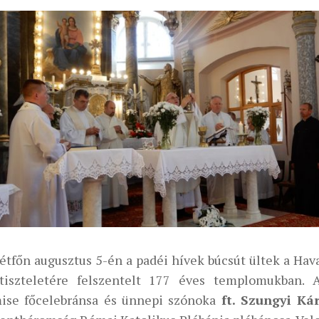
étfőn augusztus 5-én a padéi hívek búcsút ültek a Ha
tiszteletére felszentelt 177 éves templomukban. 
ise főcelebránsa és ünnepi szónoka
ft. Szungyi Ká