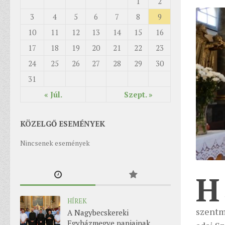
1
2
3
4
5
6
7
8
9
10
11
12
13
14
15
16
17
18
19
20
21
22
23
24
25
26
27
28
29
30
31
« Júl.
Szept. »
KÖZELGŐ ESEMÉNYEK
Nincsenek események
H
HÍREK
szentm
A Nagybecskereki
Egyházmegye papjainak