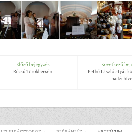
Előző bejegyzés
Következő bej
Búcsú Törökbecsén
Pethő László atyát k
padéi hív
LELKIPÁSZTOROK
PLÉBÁNIÁK
ARCHÍVUM