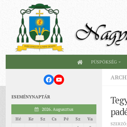
PÜSPÖKSÉG
ARCH
Facebook
YouTube
ESEMÉNYNAPTÁR
Tegy
pad
2026. Augusztus
Hé
Ke
Sz
Cs
Pé
Sz
Va
SZERZŐ: