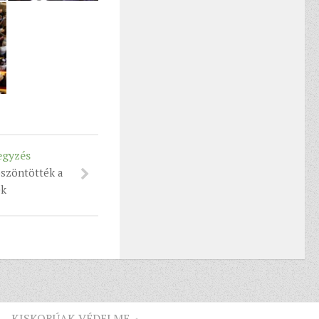
egyzés
öszöntötték a
ek
KISKORÚAK VÉDELME