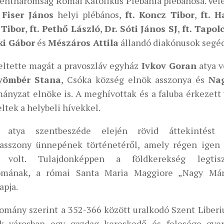
zentháromság Római Katolikus Plébánia plébánosa. Vel
 Fiser János
helyi plébános,
ft. Koncz Tibor
,
ft. 
 Tibor
,
ft. Pethő László
,
Dr. Sóti János SJ
,
ft. Tapo
ki Gábor
és
Mészáros Attila
állandó diakónusok segéd
eltette magát a pravoszláv egyház
Ivkov Goran
atya v
yömbér Stana
, Csóka község elnök asszonya és
Nag
ányzat elnöke is. A meghívottak és a faluba érkezett
ltek a helybeli hívekkel.
y atya szentbeszéde elején rövid áttekintést 
asszony ünnepének történetéről, amely régen igen 
 volt. Tulajdonképpen a földkerekség legtisz
omának, a római Santa Maria Maggiore „Nagy Már
apja.
omány szerint a 352-366 között uralkodó Szent Liberi
k városban egy gazdag kereskedő és felesége gye