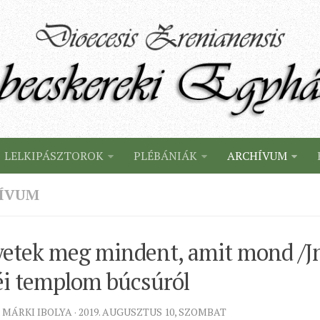
LELKIPÁSZTOROK
PLÉBÁNIÁK
ARCHÍVUM
ÍVUM
etek meg mindent, amit mond /Jn
éi templom búcsúról
 MÁRKI IBOLYA · 2019. AUGUSZTUS 10, SZOMBAT