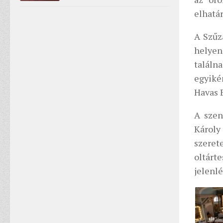
elhatár
A Szűz
helyen
találn
egyiké
Havas 
A szen
Károly
szere
oltárt
jelenl