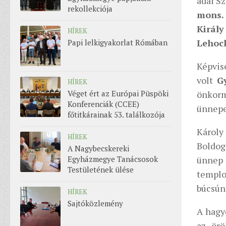
adai S
rekollekciója
mons.
Király
HÍREK
Lehoc
Papi lelkigyakorlat Rómában
Képvis
volt
G
HÍREK
Véget ért az Európai Püspöki
önkorm
Konferenciák (CCEE)
ünnepe
főtitkárainak 53. találkozója
Károl
HÍREK
Boldog
A Nagybecskereki
Egyházmegye Tanácsosok
ünnep
Testületének ülése
templ
búcsún
HÍREK
Sajtóközlemény
A hagy
az örö