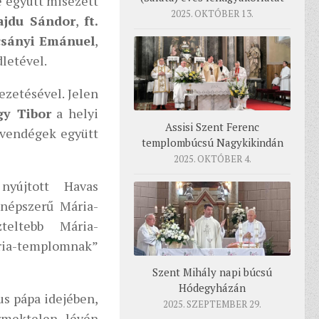
e együtt misézett
2025. OKTÓBER 13.
Hajdu Sándor
,
ft.
lcsányi Emánuel
,
letével.
ezetésével. Jelen
y Tibor
a helyi
Assisi Szent Ferenc
 vendégek együtt
templombúcsú Nagykikindán
2025. OKTÓBER 4.
nyújtott Havas
népszerű Mária-
teltebb Mária-
ia-templomnak”
Szent Mihály napi búcsú
Hódegyházán
us pápa idejében,
2025. SZEPTEMBER 29.
rmektelen lévén