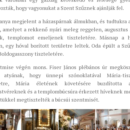
ozták, hogy vagyonukat a Szent Szűznek ajánlják fel.
anya megjelent a házaspárnak álmukban, és tudtukra a
, amelyet a rekkenő nyári meleg reggelen, augusztus 
ak, templomot emeljenek tiszteletére. Másnap a
n, egy hóval borított területre leltek. Oda épült a 
Boldogasszony tiszteletére.
tmise végén mons. Fiser János plébános úr megkösz
 atyának, hogy ünnepi szónoklatával Mária-tisz
tetre, Mária életének követésére buzdította
estvéreknek és a templombúcsúra érkezett híveknek m
étükkel megtisztelték a búcsúi szentmisét.