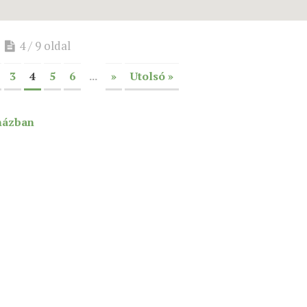
4 / 9 oldal
3
4
5
6
...
»
Utolsó »
házban