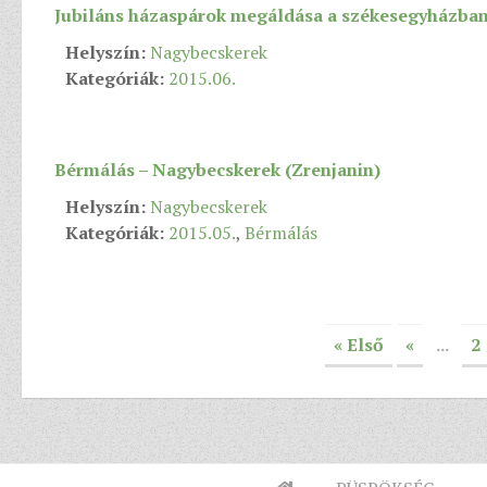
Jubiláns házaspárok megáldása a székesegyházban 
Helyszín:
Nagybecskerek
Kategóriák:
2015.06.
Bérmálás – Nagybecskerek (Zrenjanin)
Helyszín:
Nagybecskerek
Kategóriák:
2015.05.
,
Bérmálás
« Első
«
...
2