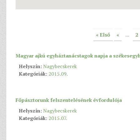
« Első
«
...
2
Magyar ajkú egyháztanácstagok napja a székesegy
Helyszín:
Nagybecskerek
Kategóriák:
2015.09.
Főpásztorunk felszentelésének évfordulója
Helyszín:
Nagybecskerek
Kategóriák:
2015.07.