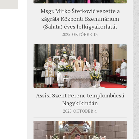
Msgr. Mirko Štefković vezette a
zágrábi Központi Szeminárium
(Šalata) éves lelkigyakorlatát
2025. OKTÓBER 13.
Assisi Szent Ferenc templombúcsú
Nagykikindán
2025. OKTÓBER 4.