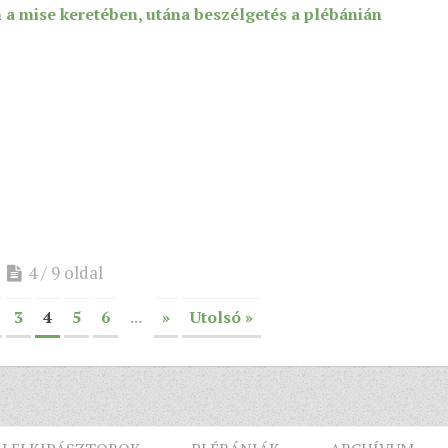
a mise keretében, utána beszélgetés a plébánián
4 / 9 oldal
3
4
5
6
...
»
Utolsó »