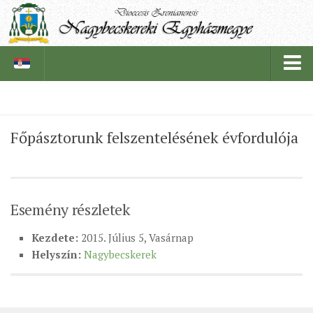
PÜSPÖKSÉG
Főpásztorunk felszentelésének évfordulója
PÜSPÖK
TÖRTÉNELEM
EGYHÁZI INTÉZMÉNYEINK
Esemény részletek
EGYHÁZMEGYEI LEVÉLTÁR
Kezdete:
2015. Július 5, Vasárnap
LELKIPÁSZTOROK
Helyszín:
Nagybecskerek
SZERZETESRENDEK
IN MEMORIAM
PLÉBÁNIÁK