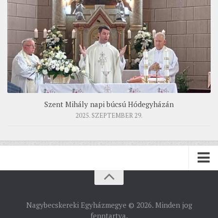
Szent Mihály napi búcsú Hódegyházán
2025. SZEPTEMBER 29.
PÜSPÖKSÉG
Nagybecskereki Egyházmegye © 2026. Minden jog
PÜSPÖK
fenntartva.