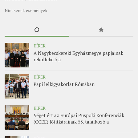
MUNKADOKUMENTUMOK
Nincsenek események
ZSINATI HÍREK-ÚJSÁG
PASZTORÁLSZOCIOLÓGIAI FELMÉRÉS
KISKORÚAK VÉDELME
HÍREK
„GYERMEKVÉDELMI” KIHÍVÁSOK KÁNONJOGI
A Nagybecskereki Egyházmegye papjainak
MEGKÖZELÍTÉSBEN
rekollekciója
HÍREK
Papi lelkigyakorlat Rómában
HÍREK
Véget ért az Európai Püspöki Konferenciák
(CCEE) főtitkárainak 53. találkozója