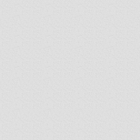
ORGANIGRAMMA
PÜSPÖKI DEKRÉTUM
ZSINATI IMA
ZSINAT MOTTÓJA, LOGÓJA
ZSINATI IRODA
KOORDINÁLÓ BIZOTTSÁG
ZSINATI TAGOK
MUNKADOKUMENTUMOK
ZSINATI HÍREK-ÚJSÁG
PASZTORÁLSZOCIOLÓGIAI FELMÉRÉS
KISKORÚAK VÉDELME
„GYERMEKVÉDELMI” KIHÍVÁSOK KÁNONJOGI
MEGKÖZELÍTÉSBEN