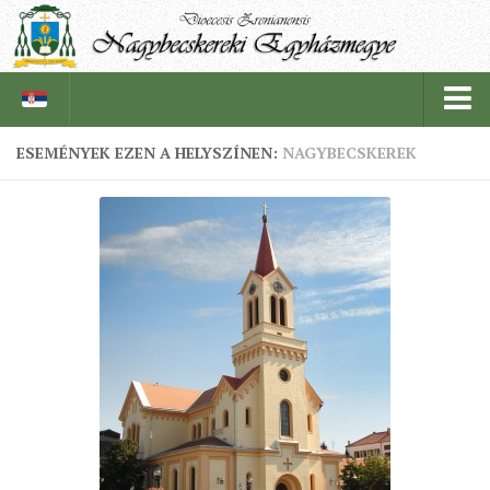
ESEMÉNYEK EZEN A HELYSZÍNEN:
NAGYBECSKEREK
PÜSPÖKSÉG
PÜSPÖK
TÖRTÉNELEM
EGYHÁZI INTÉZMÉNYEINK
EGYHÁZMEGYEI LEVÉLTÁR
LELKIPÁSZTOROK
SZERZETESRENDEK
IN MEMORIAM
PLÉBÁNIÁK