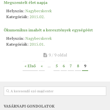
Megszentelt élet napja
MUNKADOKUMENTUMOK
Helyszín:
Nagybecskerek
ZSINATI HÍREK-ÚJSÁG
Kategóriák:
2015.02.
PASZTORÁLSZOCIOLÓGIAI FELMÉRÉS
Ökumenikus imahét a keresztények egységéért
KISKORÚAK VÉDELME
Helyszín:
Nagybecskerek
„GYERMEKVÉDELMI” KIHÍVÁSOK KÁNONJOGI
Kategóriák:
MEGKÖZELÍTÉSBEN
2015.01.
9 / 9 oldal
« Első
«
...
5
6
7
8
9
VASÁRNAPI GONDOLATOK