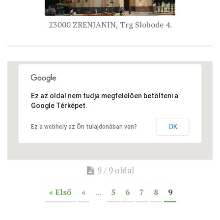
ÉSZAKI ESPERESSÉG
23000 ZRENJANIN, Trg Slobode 4.
KÖZPONTI ESPERESSÉG
DÉLI ESPERESSÉG
ARCHÍVUM
ARCHÍV ÉLETKÉPEK
Ez az oldal nem tudja megfelelően betölteni a
SZINÓDUS
Google Térképet.
ORGANIGRAMMA
OK
Ez a webhely az Ön tulajdonában van?
PÜSPÖKI DEKRÉTUM
ZSINATI IMA
ZSINAT MOTTÓJA, LOGÓJA
9 / 9 oldal
ZSINATI IRODA
« Első
«
...
5
6
7
8
9
KOORDINÁLÓ BIZOTTSÁG
ZSINATI TAGOK