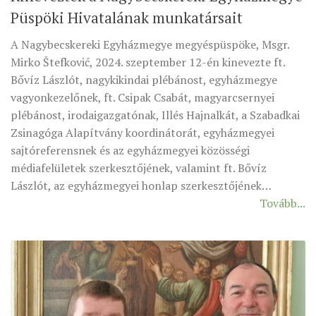
Püspöki Hivatalának munkatársait
MUNKADOKUMENTUMOK
ZSINATI HÍREK-ÚJSÁG
A Nagybecskereki Egyházmegye megyéspüspöke, Msgr.
Mirko Štefković, 2024. szeptember 12-én kinevezte ft.
PASZTORÁLSZOCIOLÓGIAI FELMÉRÉS
Bővíz Lászlót, nagykikindai plébánost, egyházmegye
KISKORÚAK VÉDELME
vagyonkezelőnek, ft. Csipak Csabát, magyarcsernyei
„GYERMEKVÉDELMI” KIHÍVÁSOK KÁNONJOGI
plébánost, irodaigazgatónak, Illés Hajnalkát, a Szabadkai
MEGKÖZELÍTÉSBEN
Zsinagóga Alapítvány koordinátorát, egyházmegyei
sajtóreferensnek és az egyházmegyei közösségi
médiafelületek szerkesztőjének, valamint ft. Bővíz
Lászlót, az egyházmegyei honlap szerkesztőjének…
Tovább...