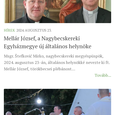
HÍREK
2024. AUGUSZTUS 23.
Mellár József, a Nagybecskereki
Egyházmegye új általános helynöke
Msgr. Štefković Mirko, nagybecskereki megyéspüspök,
2024. augusztus 23-án, általános helynökké nevezte ki ft.
Mellár József, törökbecsei plébánost…
Tovább...