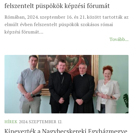
felszentelt püspökök képzési fórumát
ÉSZAKI ESPERESSÉG
Rómában, 2024. szeptember 16. és 21. között tartották az
KÖZPONTI ESPERESSÉG
elmúlt évben felszentelt püspökök szokásos római
DÉLI ESPERESSÉG
képzési fórumát…
Tovább...
ARCHÍVUM
ARCHÍV ÉLETKÉPEK
SZINÓDUS
ORGANIGRAMMA
PÜSPÖKI DEKRÉTUM
ZSINATI IMA
ZSINAT MOTTÓJA, LOGÓJA
ZSINATI IRODA
KOORDINÁLÓ BIZOTTSÁG
HÍREK
2024. SZEPTEMBER 12.
ZSINATI TAGOK
Kinevezték a Nagybecskereki Egyházmegye