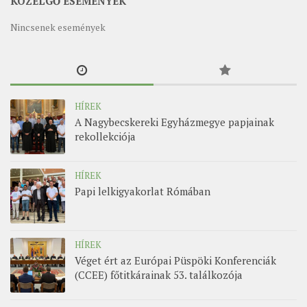
KÖZELGŐ ESEMÉNYEK
Nincsenek események
HÍREK
A Nagybecskereki Egyházmegye papjainak
rekollekciója
HÍREK
Papi lelkigyakorlat Rómában
HÍREK
Véget ért az Európai Püspöki Konferenciák
(CCEE) főtitkárainak 53. találkozója