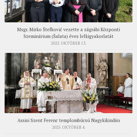
Msgr. Mirko Štefković vezette a zágrábi Központi
Szeminárium (Šalata) éves lelkigyakorlatát
2025. OKTÓBER 13.
Assisi Szent Ferenc templombúcsú Nagykikindán
2025. OKTÓBER 4.