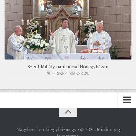
Szent Mihály napi búcsú Hódegyházán
2025. SZEPTEMBER 29.
PÜSPÖKSÉG
Nagybecskereki Egyházmegye © 2026. Minden jog
PÜSPÖK