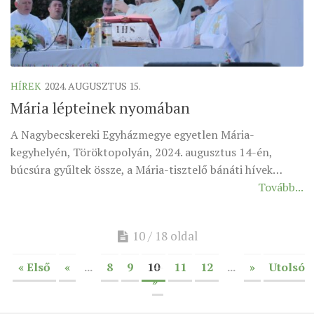
HÍREK
2024. AUGUSZTUS 15.
Mária lépteinek nyomában
A Nagybecskereki Egyházmegye egyetlen Mária-
kegyhelyén, Töröktopolyán, 2024. augusztus 14-én,
búcsúra gyűltek össze, a Mária-tisztelő bánáti hívek…
Tovább...
10 / 18 oldal
« Első
«
...
8
9
10
11
12
...
»
Utolsó
»