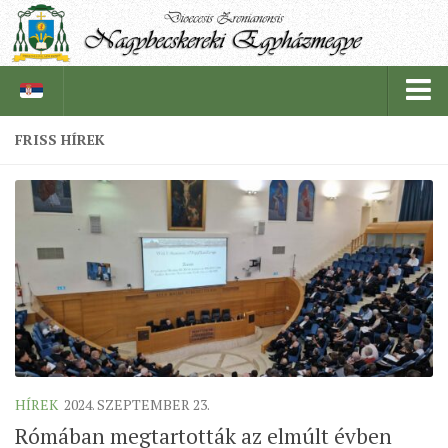
FRISS HÍREK
PÜSPÖKSÉG
PÜSPÖK
TÖRTÉNELEM
EGYHÁZI INTÉZMÉNYEINK
EGYHÁZMEGYEI LEVÉLTÁR
LELKIPÁSZTOROK
SZERZETESRENDEK
HÍREK
2024. SZEPTEMBER 23.
IN MEMORIAM
Rómában megtartották az elmúlt évben
PLÉBÁNIÁK