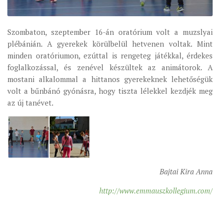
ÉSZAKI ESPERESSÉG
Szombaton, szeptember 16-án oratórium volt a muzslyai
KÖZPONTI ESPERESSÉG
plébánián. A gyerekek körülbelül hetvenen voltak. Mint
DÉLI ESPERESSÉG
minden oratóriumon, ezúttal is rengeteg játékkal, érdekes
ARCHÍVUM
foglalkozással, és zenével készültek az animátorok. A
mostani alkalommal a hittanos gyerekeknek lehetőségük
ARCHÍV ÉLETKÉPEK
volt a bűnbánó gyónásra, hogy tiszta lélekkel kezdjék meg
SZINÓDUS
az új tanévet.
ORGANIGRAMMA
PÜSPÖKI DEKRÉTUM
ZSINATI IMA
ZSINAT MOTTÓJA, LOGÓJA
Bajtai Kira Anna
ZSINATI IRODA
http://www.emmauszkollegium.com/
KOORDINÁLÓ BIZOTTSÁG
ZSINATI TAGOK