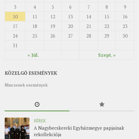
3
4
5
6
7
8
9
10
11
12
13
14
15
16
17
18
19
20
21
22
23
24
25
26
27
28
29
30
31
« Júl.
Szept. »
KÖZELGŐ ESEMÉNYEK
Nincsenek események
HÍREK
A Nagybecskereki Egyházmegye papjainak
rekollekciója