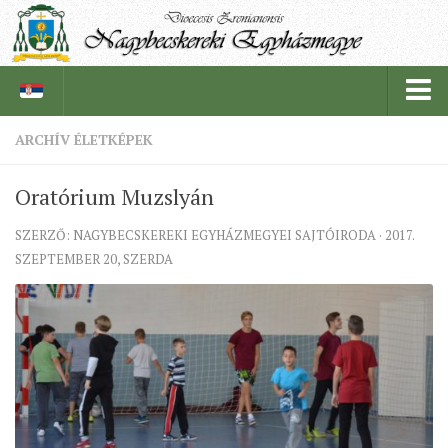
ARCHÍV ÉLETKÉPEK
PÜSPÖKSÉG
Oratórium Muzslyán
PÜSPÖK
SZERZŐ: NAGYBECSKEREKI EGYHÁZMEGYEI SAJTÓIRODA · 2017.
TÖRTÉNELEM
SZEPTEMBER 20, SZERDA
EGYHÁZI INTÉZMÉNYEINK
EGYHÁZMEGYEI LEVÉLTÁR
LELKIPÁSZTOROK
SZERZETESRENDEK
IN MEMORIAM
PLÉBÁNIÁK