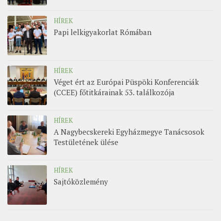
HÍREK
Papi lelkigyakorlat Rómában
HÍREK
Véget ért az Európai Püspöki Konferenciák
(CCEE) főtitkárainak 53. találkozója
HÍREK
A Nagybecskereki Egyházmegye Tanácsosok
Testületének ülése
HÍREK
Sajtóközlemény