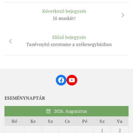
MUNKADOKUMENTUMOK
Következő bejegyzés
ZSINATI HÍREK-ÚJSÁG
Jó munkát!
PASZTORÁLSZOCIOLÓGIAI FELMÉRÉS
KISKORÚAK VÉDELME
Előző bejegyzés
Tanévnyitó szentmise a székesegyházban
„GYERMEKVÉDELMI” KIHÍVÁSOK KÁNONJOGI
MEGKÖZELÍTÉSBEN
Facebook
YouTube
ESEMÉNYNAPTÁR
2026. Augusztus
Hé
Ke
Sz
Cs
Pé
Sz
Va
1
2