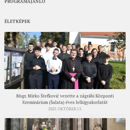
PROGRAMAJÁNLÓ
ÉLETKÉPEK
Msgr. Mirko Štefković vezette a zágrábi Központi
Szeminárium (Šalata) éves lelkigyakorlatát
2025. OKTÓBER 13.