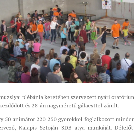
muzslyai plébánia keretében szervezett nyári oratóriu
kezdődött és 28-án nagyméretű gálaesttel zárult.
y 50 animátor 220-250 gyerekkel foglalkozott minden 
ervező, Kalapis Sztoján SDB atya munkáját. Délelő