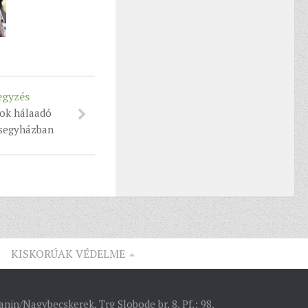
egyzés
ok hálaadó
esegyházban
KISKORÚAK VÉDELME
nin/Nagybecskerek, Trg Slobode br. 8. Pf.: 98.