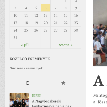
1
2
3
4
5
6
7
8
9
10
11
12
13
14
15
16
17
18
19
20
21
22
23
24
25
26
27
28
29
30
31
« Júl.
Szept. »
KÖZELGŐ ESEMÉNYEK
Nincsenek események
A
Minteg
HÍREK
A Nagybecskereki
a fősz
Egyházmegye papjainak