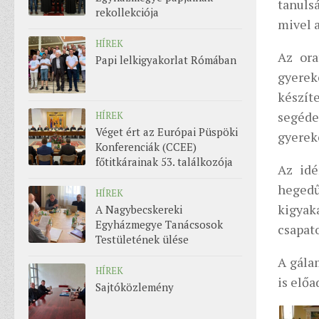
tanuls
rekollekciója
mivel a
HÍREK
Az ora
Papi lelkigyakorlat Rómában
gyere
készí
segéde
HÍREK
Véget ért az Európai Püspöki
gyereke
Konferenciák (CCEE)
főtitkárainak 53. találkozója
Az idé
hegedű
HÍREK
kigyak
A Nagybecskereki
Egyházmegye Tanácsosok
csapat
Testületének ülése
A gála
HÍREK
is elő
Sajtóközlemény