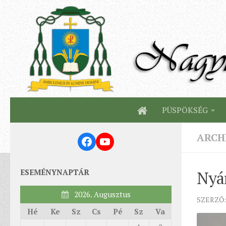
PÜSPÖKSÉG
ARCH
Facebook
YouTube
ESEMÉNYNAPTÁR
Nyá
2026. Augusztus
SZERZŐ:
Hé
Ke
Sz
Cs
Pé
Sz
Va