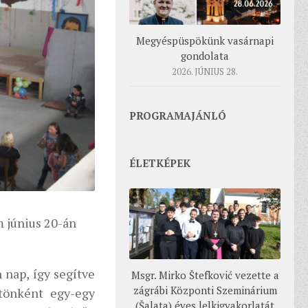
Megyéspüspökünk vasárnapi
gondolata
2026. JÚNIUS 28.
PROGRAMAJÁNLÓ
ÉLETKÉPEK
m június 20-án
nap, így segítve
Msgr. Mirko Štefković vezette a
zágrábi Központi Szeminárium
ttönként egy-egy
(Šalata) éves lelkigyakorlatát