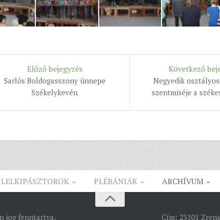
Előző bejegyzés
Következő bej
Sarlós Boldogasszony ünnepe
Negyedik osztályos
Székelykevén
szentmiséje a szék
LELKIPÁSZTOROK
PLÉBÁNIÁK
ARCHÍVUM
 jog fenntartva.
Cím: 23101 Zrenja