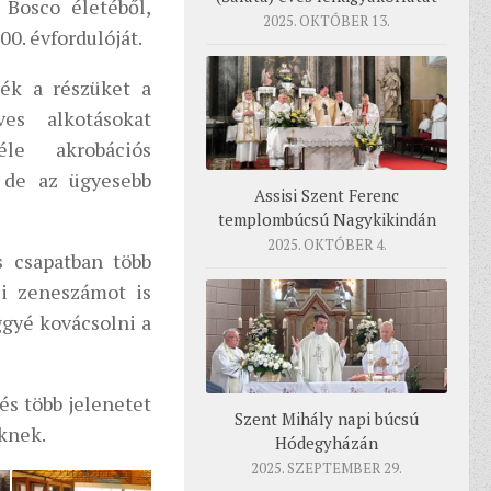
Bosco életéből,
2025. OKTÓBER 13.
00. évfordulóját.
ék a részüket a
ves alkotásokat
le akrobációs
, de az ügyesebb
Assisi Szent Ferenc
templombúcsú Nagykikindán
2025. OKTÓBER 4.
s csapatban több
zi zeneszámot is
ggyé kovácsolni a
és több jelenetet
Szent Mihály napi búcsú
knek.
Hódegyházán
2025. SZEPTEMBER 29.