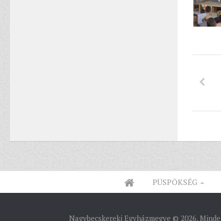
PÜSPÖKSÉG
Nagybecskereki Egyházmegye © 2026. Minden