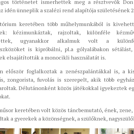
ágos történetet ismerhettek meg a résztvevők Don 
z idén ünneplik a szalézi rend alapítója születésének 2
tórium keretében több műhelymunkából is kivehett
kek: kézimunkáztak, rajzoltak, különféle kézmű
tettek, ugyanakkor alkalmuk volt a különfé
szközöket is kipróbálni, pl.a gólyalábakon sétálást
k elsajátították a monocikli használatát is.
n először foglalkoztak a zenészpalántákkal is, a ki
s, zongorista, fuvolás is szerepelt, akik több egyhá
aroltak. Délutánonként közös játékokkal igyekeztek e
okat.
műsor keretében volt közös táncbemutató, ének, zene, 
adtak a gyerekek a közönségnek, a szülőknek, nagyszülő