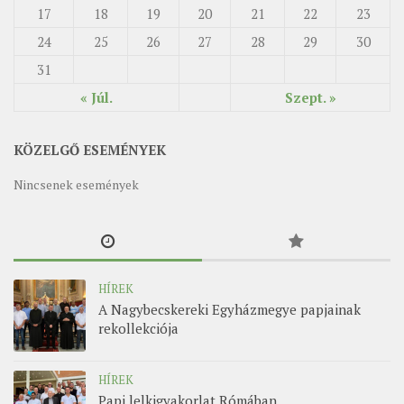
17
18
19
20
21
22
23
24
25
26
27
28
29
30
31
« Júl.
Szept. »
KÖZELGŐ ESEMÉNYEK
Nincsenek események
HÍREK
A Nagybecskereki Egyházmegye papjainak
rekollekciója
HÍREK
Papi lelkigyakorlat Rómában