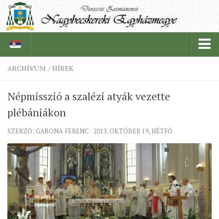
ARCHÍVUM
/
HÍREK
PÜSPÖKSÉG
Népmisszió a szalézi atyák vezette
PÜSPÖK
plébániákon
TÖRTÉNELEM
SZERZŐ: GABONA FERENC · 2015. OKTÓBER 19, HÉTFŐ
EGYHÁZI INTÉZMÉNYEINK
EGYHÁZMEGYEI LEVÉLTÁR
LELKIPÁSZTOROK
SZERZETESRENDEK
IN MEMORIAM
PLÉBÁNIÁK