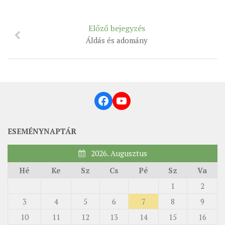
Előző bejegyzés
Áldás és adomány
Facebook
YouTube
ESEMÉNYNAPTÁR
2026. Augusztus
Hé
Ke
Sz
Cs
Pé
Sz
Va
1
2
3
4
5
6
7
8
9
10
11
12
13
14
15
16