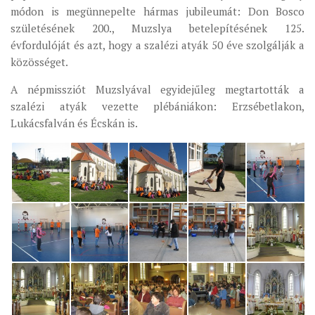
módon is megünnepelte hármas jubileumát: Don Bosco
MUNKADOKUMENTUMOK
születésének 200., Muzslya betelepítésének 125.
ZSINATI HÍREK-ÚJSÁG
évfordulóját és azt, hogy a szalézi atyák 50 éve szolgálják a
közösséget.
PASZTORÁLSZOCIOLÓGIAI FELMÉRÉS
KISKORÚAK VÉDELME
A népmissziót Muzslyával egyidejűleg megtartották a
szalézi atyák vezette plébániákon: Erzsébetlakon,
„GYERMEKVÉDELMI” KIHÍVÁSOK KÁNONJOGI
Lukácsfalván és Écskán is.
MEGKÖZELÍTÉSBEN