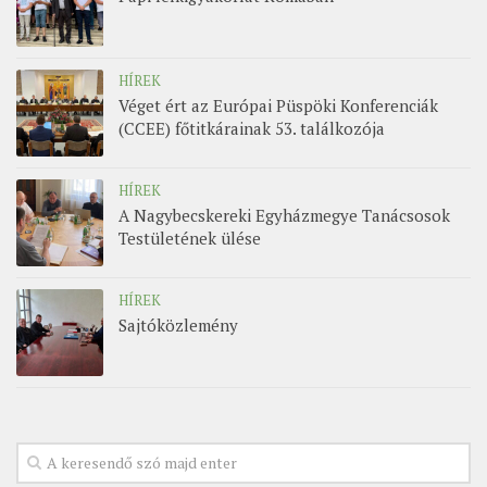
HÍREK
Véget ért az Európai Püspöki Konferenciák
(CCEE) főtitkárainak 53. találkozója
HÍREK
A Nagybecskereki Egyházmegye Tanácsosok
Testületének ülése
HÍREK
Sajtóközlemény