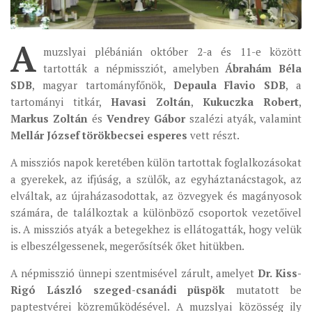
ÉSZAKI ESPERESSÉG
A
KÖZPONTI ESPERESSÉG
muzslyai plébánián október 2-a és 11-e között
tartották a népmissziót, amelyben
Ábrahám Béla
DÉLI ESPERESSÉG
SDB
, magyar tartományfőnök,
Depaula Flavio SDB
, a
ARCHÍVUM
tartományi titkár,
Havasi Zoltán
,
Kukuczka Robert
,
Markus Zoltán
és
Vendrey Gábor
szalézi atyák, valamint
ARCHÍV ÉLETKÉPEK
Mellár József törökbecsei esperes
vett részt.
SZINÓDUS
A missziós napok keretében külön tartottak foglalkozásokat
ORGANIGRAMMA
a gyerekek, az ifjúság, a szülők, az egyháztanácstagok, az
PÜSPÖKI DEKRÉTUM
elváltak, az újraházasodottak, az özvegyek és magányosok
számára, de találkoztak a különböző csoportok vezetőivel
ZSINATI IMA
is. A missziós atyák a betegekhez is ellátogatták, hogy velük
ZSINAT MOTTÓJA, LOGÓJA
is elbeszélgessenek, megerősítsék őket hitükben.
ZSINATI IRODA
A népmisszió ünnepi szentmisével zárult, amelyet
Dr. Kiss-
KOORDINÁLÓ BIZOTTSÁG
Rigó László szeged-csanádi püspök
mutatott be
ZSINATI TAGOK
paptestvérei közreműködésével. A muzslyai közösség ily