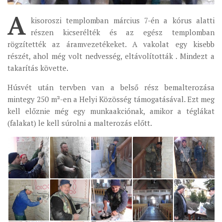
A
ÉSZAKI ESPERESSÉG
kisoroszi templomban március 7-én a kórus alatti
részen kicserélték és az egész templomban
KÖZPONTI ESPERESSÉG
rögzítették az áramvezetékeket. A vakolat egy kisebb
DÉLI ESPERESSÉG
részét, ahol még volt nedvesség, eltávolították . Mindezt a
ARCHÍVUM
takarítás követte.
ARCHÍV ÉLETKÉPEK
Húsvét után tervben van a belső rész bemalterozása
mintegy 250 m²-en a Helyi Közösség támogatásával. Ezt meg
SZINÓDUS
kell előznie még egy munkaakciónak, amikor a téglákat
ORGANIGRAMMA
(falakat) le kell súrolni a malterozás előtt.
PÜSPÖKI DEKRÉTUM
ZSINATI IMA
ZSINAT MOTTÓJA, LOGÓJA
ZSINATI IRODA
KOORDINÁLÓ BIZOTTSÁG
ZSINATI TAGOK