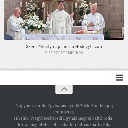
Szent Mihály napi búcsú Hódegyházán
2025. SZEPTEMBER 29.
PÜSPÖKSÉG
Nagybecskereki Egyházmegye © 2026. Minden jog
PÜSPÖK
fenntartva.
Híreink "Nagybecskereki Egyházmegyei Sajtóiroda"
TÖRTÉNELEM
forrásmegjelöléssel szabadon felhasználhatók.