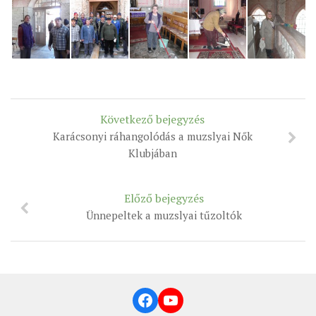
MUNKADOKUMENTUMOK
ZSINATI HÍREK-ÚJSÁG
PASZTORÁLSZOCIOLÓGIAI FELMÉRÉS
KISKORÚAK VÉDELME
„GYERMEKVÉDELMI” KIHÍVÁSOK KÁNONJOGI
Következő bejegyzés
MEGKÖZELÍTÉSBEN
Karácsonyi ráhangolódás a muzslyai Nők
Klubjában
Előző bejegyzés
Ünnepeltek a muzslyai tűzoltók
Facebook
YouTube