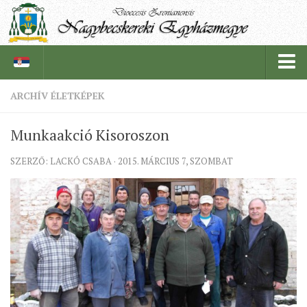
ARCHÍV ÉLETKÉPEK
PÜSPÖKSÉG
Munkaakció Kisoroszon
PÜSPÖK
SZERZŐ: LACKÓ CSABA · 2015. MÁRCIUS 7, SZOMBAT
TÖRTÉNELEM
EGYHÁZI INTÉZMÉNYEINK
EGYHÁZMEGYEI LEVÉLTÁR
LELKIPÁSZTOROK
SZERZETESRENDEK
IN MEMORIAM
PLÉBÁNIÁK