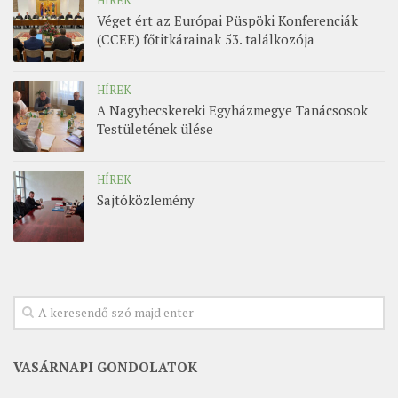
HÍREK
Véget ért az Európai Püspöki Konferenciák
(CCEE) főtitkárainak 53. találkozója
HÍREK
A Nagybecskereki Egyházmegye Tanácsosok
Testületének ülése
HÍREK
Sajtóközlemény
VASÁRNAPI GONDOLATOK