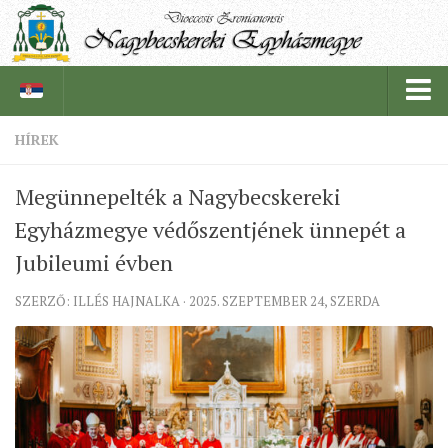
HÍREK
PÜSPÖKSÉG
Megünnepelték a Nagybecskereki
PÜSPÖK
Egyházmegye védőszentjének ünnepét a
TÖRTÉNELEM
Jubileumi évben
EGYHÁZI INTÉZMÉNYEINK
SZERZŐ: ILLÉS HAJNALKA · 2025. SZEPTEMBER 24, SZERDA
EGYHÁZMEGYEI LEVÉLTÁR
LELKIPÁSZTOROK
SZERZETESRENDEK
IN MEMORIAM
PLÉBÁNIÁK