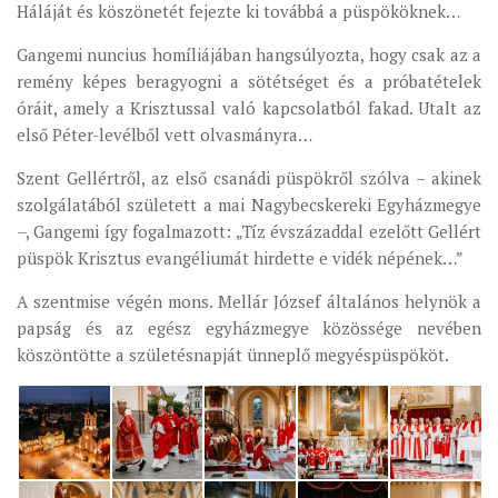
Háláját és köszönetét fejezte ki továbbá a püspököknek…
MUNKADOKUMENTUMOK
Gangemi nuncius homíliájában hangsúlyozta, hogy csak az a
ZSINATI HÍREK-ÚJSÁG
remény képes beragyogni a sötétséget és a próbatételek
PASZTORÁLSZOCIOLÓGIAI FELMÉRÉS
óráit, amely a Krisztussal való kapcsolatból fakad. Utalt az
első Péter-levélből vett olvasmányra…
KISKORÚAK VÉDELME
„GYERMEKVÉDELMI” KIHÍVÁSOK KÁNONJOGI
Szent Gellértről, az első csanádi püspökről szólva – akinek
MEGKÖZELÍTÉSBEN
szolgálatából született a mai Nagybecskereki Egyházmegye
–, Gangemi így fogalmazott: „Tíz évszázaddal ezelőtt Gellért
püspök Krisztus evangéliumát hirdette e vidék népének…”
A szentmise végén mons. Mellár József általános helynök a
papság és az egész egyházmegye közössége nevében
köszöntötte a születésnapját ünneplő megyéspüspököt.