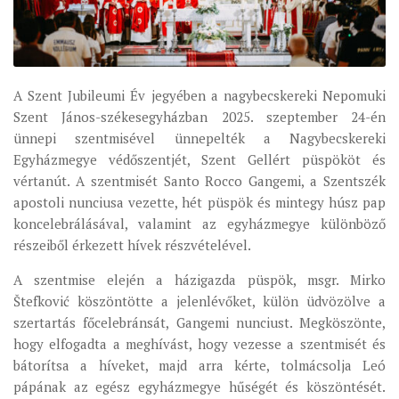
ÉSZAKI ESPERESSÉG
KÖZPONTI ESPERESSÉG
DÉLI ESPERESSÉG
A Szent Jubileumi Év jegyében a nagybecskereki Nepomuki
Szent János-székesegyházban 2025. szeptember 24-én
ARCHÍVUM
ünnepi szentmisével ünnepelték a Nagybecskereki
ARCHÍV ÉLETKÉPEK
Egyházmegye védőszentjét, Szent Gellért püspököt és
vértanút. A szentmisét Santo Rocco Gangemi, a Szentszék
SZINÓDUS
apostoli nunciusa vezette, hét püspök és mintegy húsz pap
ORGANIGRAMMA
koncelebrálásával, valamint az egyházmegye különböző
PÜSPÖKI DEKRÉTUM
részeiből érkezett hívek részvételével.
ZSINATI IMA
A szentmise elején a házigazda püspök, msgr. Mirko
Štefković köszöntötte a jelenlévőket, külön üdvözölve a
ZSINAT MOTTÓJA, LOGÓJA
szertartás főcelebránsát, Gangemi nunciust. Megköszönte,
ZSINATI IRODA
hogy elfogadta a meghívást, hogy vezesse a szentmisét és
KOORDINÁLÓ BIZOTTSÁG
bátorítsa a híveket, majd arra kérte, tolmácsolja Leó
pápának az egész egyházmegye hűségét és köszöntését.
ZSINATI TAGOK