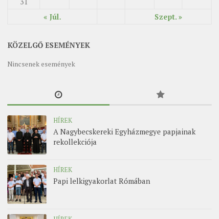
31
« Júl.
Szept. »
KÖZELGŐ ESEMÉNYEK
Nincsenek események
HÍREK
A Nagybecskereki Egyházmegye papjainak
rekollekciója
HÍREK
Papi lelkigyakorlat Rómában