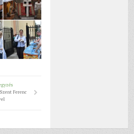
egyzés
 Szent Ferenc
vel