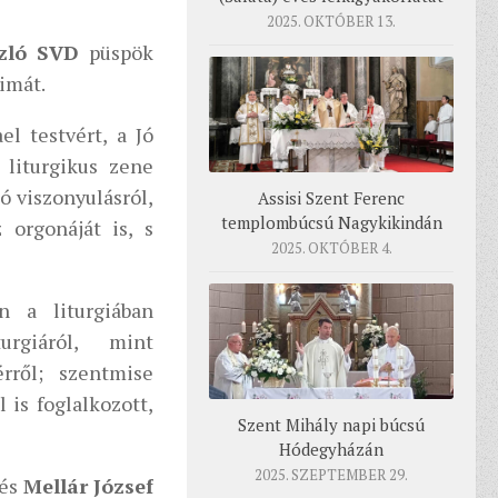
2025. OKTÓBER 13.
zló SVD
püspök
imát.
el testvért, a Jó
 liturgikus zene
ó viszonyulásról,
Assisi Szent Ferenc
templombúcsú Nagykikindán
 orgonáját is, s
2025. OKTÓBER 4.
 a liturgiában
urgiáról, mint
érről; szentmise
 is foglalkozott,
Szent Mihály napi búcsú
Hódegyházán
2025. SZEPTEMBER 29.
és
Mellár József