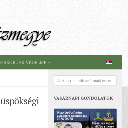
KISKORÚAK VÉDELME
püspökségi
VASÁRNAPI GONDOLATOK