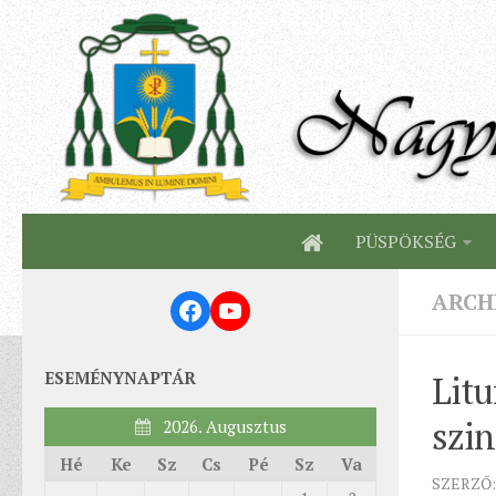
PÜSPÖKSÉG
ARCH
Facebook
YouTube
ESEMÉNYNAPTÁR
Litu
szin
2026. Augusztus
Hé
Ke
Sz
Cs
Pé
Sz
Va
SZERZŐ: