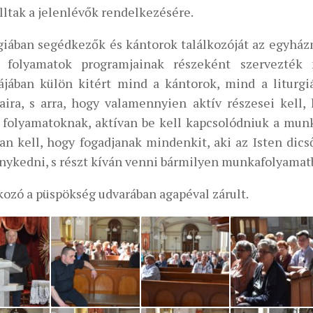
lltak a jelenlévők rendelkezésére.
rgiában segédkezők és kántorok találkozóját az egyhá
i folyamatok programjainak részeként szervezték 
ájában külön kitért mind a kántorok, mind a liturg
taira, s arra, hogy valamennyien aktív részesei kell
i folyamatoknak, aktívan be kell kapcsolódniuk a mun
tan kell, hogy fogadjanak mindenkit, aki az Isten dic
nykedni, s részt kíván venni bármilyen munkafolyamat
kozó a püspökség udvarában agapéval zárult.