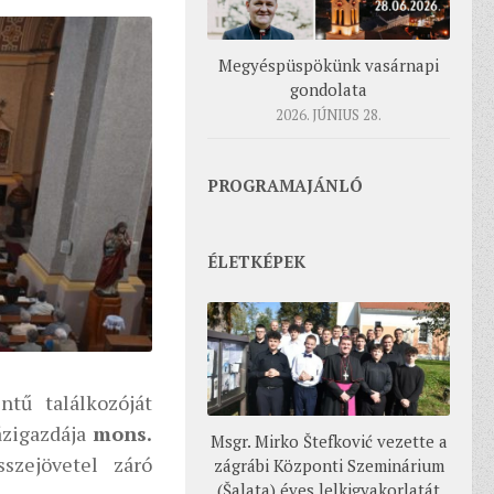
Megyéspüspökünk vasárnapi
gondolata
2026. JÚNIUS 28.
PROGRAMAJÁNLÓ
ÉLETKÉPEK
ntű találkozóját
ázigazdája
mons.
Msgr. Mirko Štefković vezette a
szejövetel záró
zágrábi Központi Szeminárium
(Šalata) éves lelkigyakorlatát