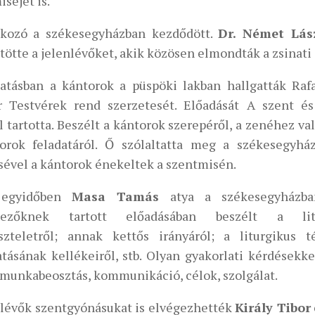
séjét is.
lkozó a székesegyházban kezdődött.
Dr. Német Lás
tötte a jelenlévőket, akik közösen elmondták a zsinati 
tatásban a kántorok a püspöki lakban hallgatták Rafa
r Testvérek rend szerzetesét. Előadását A szent és
tartotta. Beszélt a kántorok szerepéről, a zenéhez val
orok feladatáról. Ő szólaltatta meg a székesegyház
sével a kántorok énekeltek a szentmisén.
 egyidőben
Masa Tamás
atya a székesegyházban
kezőknek tartott előadásában beszélt a lit
iszteletről; annak kettős irányáról; a liturgikus t
tásának kellékeiről, stb. Olyan gyakorlati kérdésekkel
 munkabeosztás, kommunikáció, célok, szolgálat.
nlévők szentgyónásukat is elvégezhették
Király Tibor