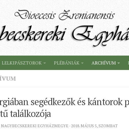
LELKIPÁSZTOROK
PLÉBÁNIÁK
ARCHÍVUM
ÍVUM
rgiában segédkezők és kántorok 
tű találkozója
 NAGYBECSKEREKI EGYHÁZMEGYE · 2018. MÁJUS 5, SZOMBAT