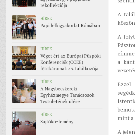
szentmi
rekollekciója
A talá
HÍREK
köszön
Papi lelkigyakorlat Rómában
A foly
Pászto
HÍREK
címmel 
Véget ért az Európai Püspöki
a kánt
Konferenciák (CCEE)
főtitkárainak 53. találkozója
vezeté
HÍREK
Ezzel
A Nagybecskereki
segéd
Egyházmegye Tanácsosok
istent
Testületének ülése
bemuta
HÍREK
mint a
Sajtóközlemény
A jele