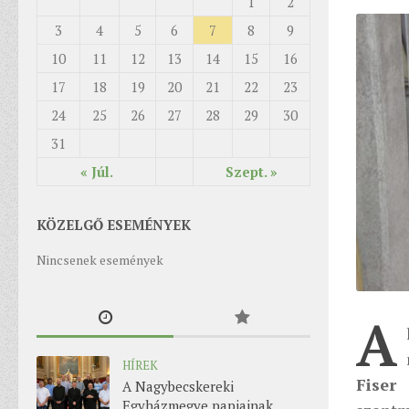
1
2
3
4
5
6
7
8
9
10
11
12
13
14
15
16
17
18
19
20
21
22
23
24
25
26
27
28
29
30
31
« Júl.
Szept. »
KÖZELGŐ ESEMÉNYEK
Nincsenek események
A
HÍREK
Fiser
A Nagybecskereki
Egyházmegye papjainak