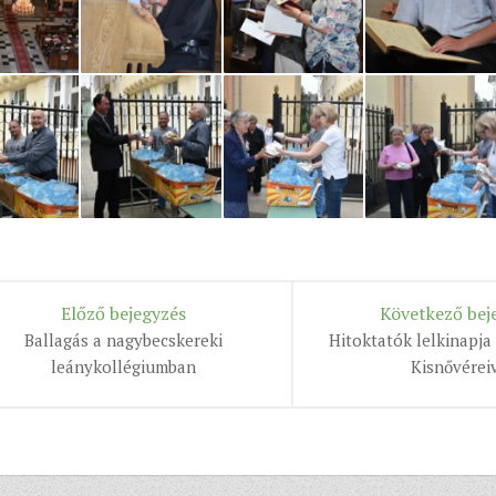
Előző bejegyzés
Következő bej
Ballagás a nagybecskereki
Hitoktatók lelkinapja
leánykollégiumban
Kisnővérei