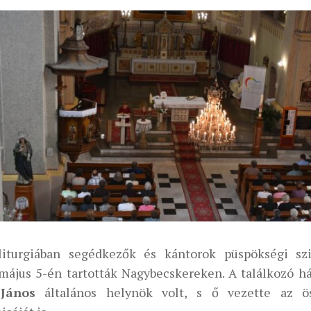
liturgiában segédkezők és kántorok püspökségi szi
május 5-én tartották Nagybecskereken. A találkozó h
 János
általános helynök volt, s ő vezette az ös