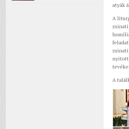
atyák á
A litu
zsinat
homíli
felada
zsinat
nyitot
tevéke
A talál