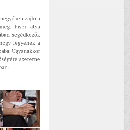
zmegyében zajló a
meg. Fiser atya
iában segédkezők
, hogy legyenek a
kába. Ugyanakkor
sőségére szeretne
ban.