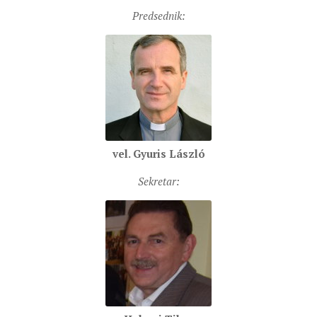
SEVERNI DEKANAT
Predsednik:
SREDNJI DEKANAT
JUŽNI DEKANAT
ARHIVA
ARHIVA GALERIJA
SINODA
DEKRET
vel. Gyuris László
SINODSKA MOLITVA
Sekretar:
MOTO I LOGO
SINODSKI URED
KOORDINACIONA GRUPA
RADNE GRUPE SINODE
SINODSKI VESNIK
ZAŠTITA MALOLJETNIKA