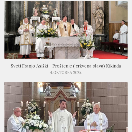
Sveti Franjo Asiški – Proštenje ( crkvena slava) Kikinda
4. OKTOBRA 2025.