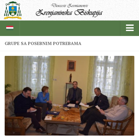
GRUPE SA POSEBNIM POTREBAMA
BISKUPIJA
BISKUPSKI ORDINARIJAT
ISTORIJAT
CRKVENE INSTITUCIJE
SVEŠTENICI
REDOVNICI
IN MEMORIAM
ŽUPE