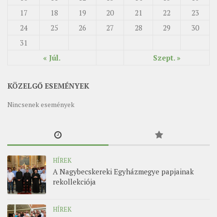
17
18
19
20
21
22
23
24
25
26
27
28
29
30
31
« Júl.
Szept. »
KÖZELGŐ ESEMÉNYEK
Nincsenek események
HÍREK
A Nagybecskereki Egyházmegye papjainak
rekollekciója
HÍREK