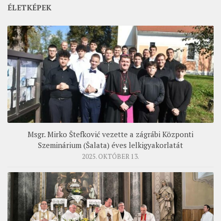
ÉLETKÉPEK
Msgr. Mirko Štefković vezette a zágrábi Központi
Szeminárium (Šalata) éves lelkigyakorlatát
2025. OKTÓBER 13.