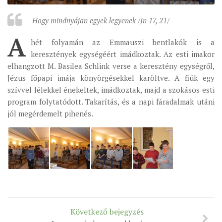
ÉSZAKI ESPERESSÉG
Hogy mindnyájan egyek legyenek /Jn 17, 21/
KÖZPONTI ESPERESSÉG
A
hét folyamán az Emmauszi bentlakók is a
DÉLI ESPERESSÉG
keresztények egységéért imádkoztak. Az esti imakor
elhangzott M. Basilea Schlink verse a keresztény egységről,
ARCHÍVUM
Jézus főpapi imája könyörgésekkel karöltve. A fiúk egy
ARCHÍV ÉLETKÉPEK
szívvel lélekkel énekeltek, imádkoztak, majd a szokásos esti
program folytatódott. Takarítás, és a napi fáradalmak utáni
SZINÓDUS
jól megérdemelt pihenés.
ORGANIGRAMMA
PÜSPÖKI DEKRÉTUM
ZSINATI IMA
ZSINAT MOTTÓJA, LOGÓJA
ZSINATI IRODA
KOORDINÁLÓ BIZOTTSÁG
Következő bejegyzés
ZSINATI TAGOK