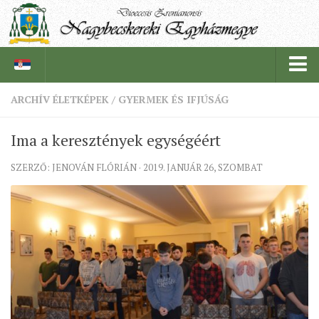
ARCHÍV ÉLETKÉPEK
/
GYERMEK ÉS IFJÚSÁG
PÜSPÖKSÉG
Ima a keresztények egységéért
PÜSPÖK
SZERZŐ: JENOVÁN FLÓRIÁN · 2019. JANUÁR 26, SZOMBAT
TÖRTÉNELEM
EGYHÁZI INTÉZMÉNYEINK
EGYHÁZMEGYEI LEVÉLTÁR
LELKIPÁSZTOROK
SZERZETESRENDEK
IN MEMORIAM
PLÉBÁNIÁK