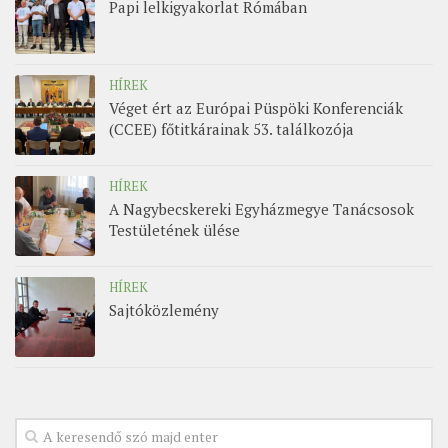
Papi lelkigyakorlat Rómában
HÍREK
Véget ért az Európai Püspöki Konferenciák
(CCEE) főtitkárainak 53. találkozója
HÍREK
A Nagybecskereki Egyházmegye Tanácsosok
Testületének ülése
HÍREK
Sajtóközlemény