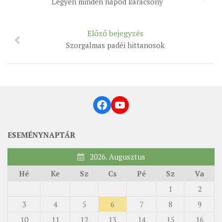
Legyen minden napod karácsony
MUNKADOKUMENTUMOK
ZSINATI HÍREK-ÚJSÁG
Előző bejegyzés
PASZTORÁLSZOCIOLÓGIAI FELMÉRÉS
Szorgalmas padéi hittanosok
KISKORÚAK VÉDELME
„GYERMEKVÉDELMI” KIHÍVÁSOK KÁNONJOGI
MEGKÖZELÍTÉSBEN
Facebook
YouTube
ESEMÉNYNAPTÁR
2026. Augusztus
Hé
Ke
Sz
Cs
Pé
Sz
Va
1
2
3
4
5
6
7
8
9
10
11
12
13
14
15
16