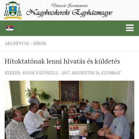
ARCHÍVUM
/
HÍREK
PÜSPÖKSÉG
Hitoktatónak lenni hivatás és küldetés
PÜSPÖK
SZERZŐ: KOVÁCS SZÖSZILL · 2017. AUGUSZTUS 26, SZOMBAT
TÖRTÉNELEM
EGYHÁZI INTÉZMÉNYEINK
EGYHÁZMEGYEI LEVÉLTÁR
LELKIPÁSZTOROK
SZERZETESRENDEK
IN MEMORIAM
PLÉBÁNIÁK