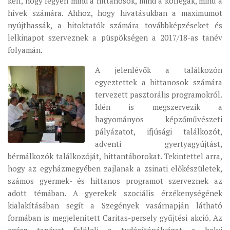
kell, hogy legyen mind a hittanosok, mind a kollégák, mind a
MUNKADOKUMENTUMOK
hívek számára. Ahhoz, hogy hivatásukban a maximumot
nyújthassák, a hitoktatók számára továbbképzéseket és
ZSINATI HÍREK-ÚJSÁG
lelkinapot szerveznek a püspökségen a 2017/18-as tanév
PASZTORÁLSZOCIOLÓGIAI FELMÉRÉS
folyamán.
KISKORÚAK VÉDELME
A jelenlévők a találkozón
„GYERMEKVÉDELMI” KIHÍVÁSOK KÁNONJOGI
egyeztettek a hittanosok számára
MEGKÖZELÍTÉSBEN
tervezett pasztorális programokról.
Idén is megszervezik a
hagyományos képzőművészeti
pályázatot, ifjúsági találkozót,
adventi gyertyagyújtást,
bérmálkozók találkozóját, hittantáborokat. Tekintettel arra,
hogy az egyházmegyében zajlanak a zsinati előkészületek,
számos gyermek- és hittanos programot szerveznek az
adott témában. A gyerekek szociális érzékenységének
kialakításában segít a Szegények vasárnapján látható
formában is megjelenített Caritas-persely gyűjtési akció. Az