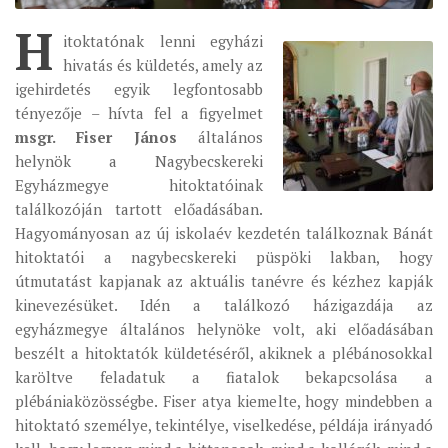
H
ÉSZAKI ESPERESSÉG
itoktatónak lenni egyházi
hivatás és küldetés, amely az
KÖZPONTI ESPERESSÉG
igehirdetés egyik legfontosabb
DÉLI ESPERESSÉG
tényezője – hívta fel a figyelmet
ARCHÍVUM
msgr. Fiser János
általános
helynök a Nagybecskereki
ARCHÍV ÉLETKÉPEK
Egyházmegye hitoktatóinak
SZINÓDUS
találkozóján tartott előadásában.
Hagyományosan az új iskolaév kezdetén találkoznak Bánát
ORGANIGRAMMA
hitoktatói a nagybecskereki püspöki lakban, hogy
PÜSPÖKI DEKRÉTUM
útmutatást kapjanak az aktuális tanévre és kézhez kapják
kinevezésüket. Idén a találkozó házigazdája az
ZSINATI IMA
egyházmegye általános helynöke volt, aki előadásában
ZSINAT MOTTÓJA, LOGÓJA
beszélt a hitoktatók küldetéséről, akiknek a plébánosokkal
ZSINATI IRODA
karöltve feladatuk a fiatalok bekapcsolása a
plébániaközösségbe. Fiser atya kiemelte, hogy mindebben a
KOORDINÁLÓ BIZOTTSÁG
hitoktató személye, tekintélye, viselkedése, példája irányadó
ZSINATI TAGOK