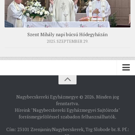
Szent Mihály napi búcsú Hódegyházán
2025. SZEPTEMBER 29.
PÜSPÖKSÉG
Nagybecskereki Egyházmegye © 2026. Minden jog
PÜSPÖK
fenntartva.
Híreink "Nagybecskereki Egyházmegyei Sajtóiroda"
TÖRTÉNELEM
forrásmegjelöléssel szabadon felhasználhatók.
EGYHÁZI INTÉZMÉNYEINK
Cím: 23101 Zrenjanin/Nagybecskerek, Trg Slobode br. 8. Pf.:
EGYHÁZMEGYEI LEVÉLTÁR