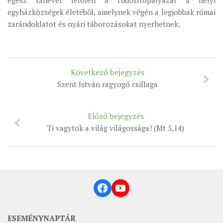
egész tanévet felöleli a tudósítópályázat a helyi
egyházközségek életéből, amelynek végén a legjobbak római
zarándoklatot és nyári táborozásokat nyerhetnek.
Következő bejegyzés
Szent István ragyogó csillaga
Előző bejegyzés
Ti vagytok a világ világossága! (Mt 5,14)
Facebook
YouTube
ESEMÉNYNAPTÁR