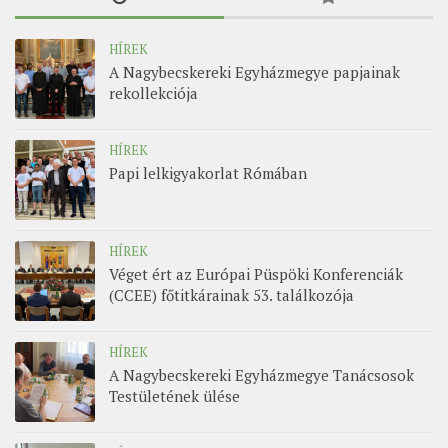
HÍREK
A Nagybecskereki Egyházmegye papjainak
rekollekciója
HÍREK
Papi lelkigyakorlat Rómában
HÍREK
Véget ért az Európai Püspöki Konferenciák
(CCEE) főtitkárainak 53. találkozója
HÍREK
A Nagybecskereki Egyházmegye Tanácsosok
Testületének ülése