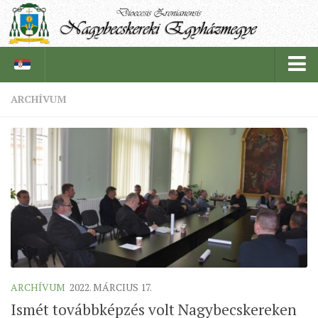
ARCHÍVUM
PÜSPÖKSÉG
PÜSPÖK
TÖRTÉNELEM
EGYHÁZI INTÉZMÉNYEINK
EGYHÁZMEGYEI LEVÉLTÁR
LELKIPÁSZTOROK
SZERZETESRENDEK
ARCHÍVUM
2022. MÁRCIUS 17.
IN MEMORIAM
Ismét továbbképzés volt Nagybecskereken
PLÉBÁNIÁK