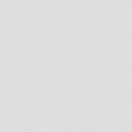
ARCHÍV ÉLETKÉPEK
SZINÓDUS
ORGANIGRAMMA
PÜSPÖKI DEKRÉTUM
ZSINATI IMA
ZSINAT MOTTÓJA, LOGÓJA
ZSINATI IRODA
KOORDINÁLÓ BIZOTTSÁG
ZSINATI TAGOK
MUNKADOKUMENTUMOK
ZSINATI HÍREK-ÚJSÁG
PASZTORÁLSZOCIOLÓGIAI FELMÉRÉS
KISKORÚAK VÉDELME
„GYERMEKVÉDELMI” KIHÍVÁSOK KÁNONJOGI