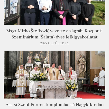
Msgr. Mirko Štefković vezette a zágrábi Központi
Szeminárium (Šalata) éves lelkigyakorlatát
2025. OKTÓBER 13.
Assisi Szent Ferenc templombúcsú Nagykikindán