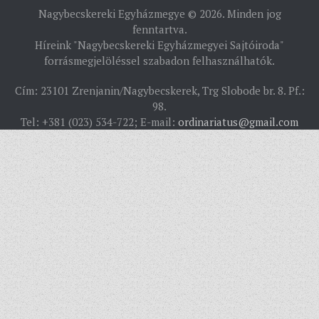
PÜSPÖKSÉG
Nagybecskereki Egyházmegye © 2026. Minden jog
PÜSPÖK
fenntartva.
Híreink "Nagybecskereki Egyházmegyei Sajtóiroda"
TÖRTÉNELEM
forrásmegjelöléssel szabadon felhasználhatók.
EGYHÁZI INTÉZMÉNYEINK
Cím: 23101 Zrenjanin/Nagybecskerek, Trg Slobode br. 8. Pf.:
EGYHÁZMEGYEI LEVÉLTÁR
98.
Tel: +381 (023) 534-722; E-mail:
ordinariatus@gmail.com
LELKIPÁSZTOROK
SZERZETESRENDEK
IN MEMORIAM
PLÉBÁNIÁK
ÉSZAKI ESPERESSÉG
KÖZPONTI ESPERESSÉG
DÉLI ESPERESSÉG
ARCHÍVUM