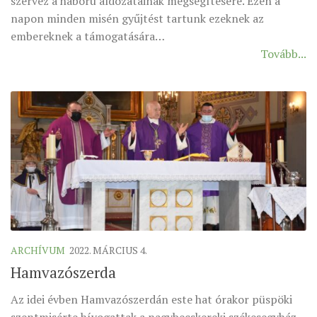
szervez a háború áldozatainak megsegítésére. Ezen a
MUNKADOKUMENTUMOK
napon minden misén gyűjtést tartunk ezeknek az
embereknek a támogatására…
ZSINATI HÍREK-ÚJSÁG
Tovább...
PASZTORÁLSZOCIOLÓGIAI FELMÉRÉS
KISKORÚAK VÉDELME
„GYERMEKVÉDELMI” KIHÍVÁSOK KÁNONJOGI
MEGKÖZELÍTÉSBEN
ARCHÍVUM
2022. MÁRCIUS 4.
Hamvazószerda
Az idei évben Hamvazószerdán este hat órakor püspöki
szentmisérte hívogattak a nagybecskereki székesegyház