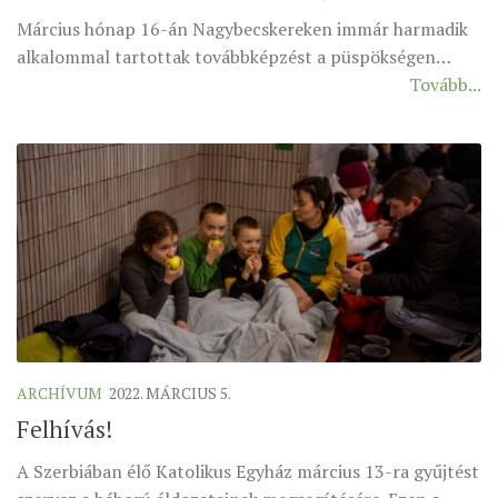
Március hónap 16-án Nagybecskereken immár harmadik
ÉSZAKI ESPERESSÉG
alkalommal tartottak továbbképzést a püspökségen…
KÖZPONTI ESPERESSÉG
Tovább...
DÉLI ESPERESSÉG
ARCHÍVUM
ARCHÍV ÉLETKÉPEK
SZINÓDUS
ORGANIGRAMMA
PÜSPÖKI DEKRÉTUM
ZSINATI IMA
ZSINAT MOTTÓJA, LOGÓJA
ARCHÍVUM
2022. MÁRCIUS 5.
ZSINATI IRODA
Felhívás!
KOORDINÁLÓ BIZOTTSÁG
A Szerbiában élő Katolikus Egyház március 13-ra gyűjtést
ZSINATI TAGOK