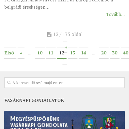
belgrádi érsekségen…
Tovább...
12 / 175 oldal
«
Első
«
...
10
11
12
13
14
...
20
30
40
»
VASÁRNAPI GONDOLATOK