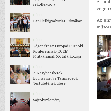
A kánt
rekollekciója
végén s
HÍREK
Az ünn
Papi lelkigyakorlat Rómában
műsora,
HÍREK
Véget ért az Európai Püspöki
Konferenciák (CCEE)
főtitkárainak 53. találkozója
HÍREK
A Nagybecskereki
Egyházmegye Tanácsosok
Testületének ülése
HÍREK
Sajtóközlemény