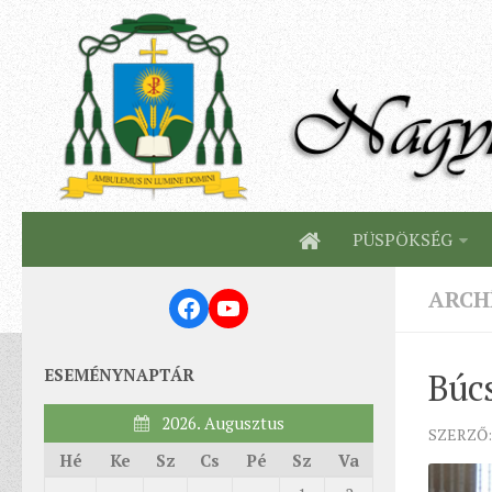
PÜSPÖKSÉG
ARCH
Facebook
YouTube
ESEMÉNYNAPTÁR
Búc
2026. Augusztus
SZERZŐ:
Hé
Ke
Sz
Cs
Pé
Sz
Va