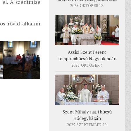
 el. A szentmise
2025. OKTÓBER 13.
os rövid alkalmi
Assisi Szent Ferenc
templombúcsú Nagykikindán
2025. OKTÓBER 4.
Szent Mihály napi búcsú
Hódegyházán
2025. SZEPTEMBER 29.