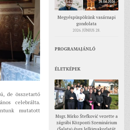
Megyéspüspökünk vasárnapi
gondolata
2026. JÚNIUS 28.
PROGRAMAJÁNLÓ
ÉLETKÉPEK
ú, de összetartó
ános celebrálta.
ántunk mutatott
Msgr. Mirko Štefković vezette a
zágrábi Központi Szeminárium
(Šalata) éves lelkigyakorlatát