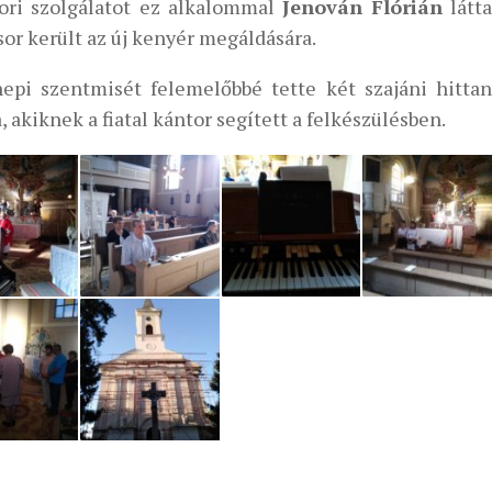
ori szolgálatot ez alkalommal
Jenován Flórián
látta
or került az új kenyér megáldására.
epi szentmisét felemelőbbé tette két szajáni hittan
 akiknek a fiatal kántor segített a felkészülésben.