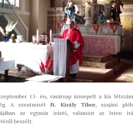
szeptember 15- én, vasárnap ünnepelt a kis létszám
ség. A szentmisét
ft. Király Tibor
, szajáni pléb
iájában az egymás iránti, valamint az Isten ir
téről beszélt.