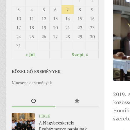
1
2
3
4
5
6
7
8
9
10
11
12
13
14
15
16
17
18
19
20
21
22
23
24
25
26
27
28
29
30
31
« Júl.
Szept. »
KÖZELGŐ ESEMÉNYEK
Nincsenek események
2019. 
közös
Homíl
HÍREK
szerete
A Nagybecskereki
Egyházmegye papjainak