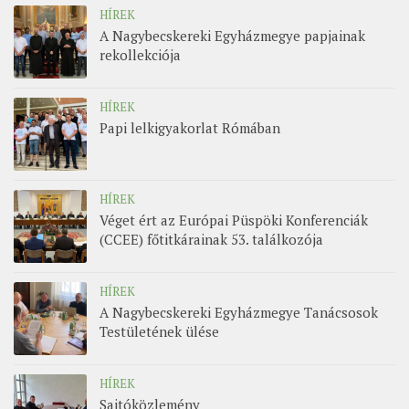
HÍREK
A Nagybecskereki Egyházmegye papjainak
rekollekciója
HÍREK
Papi lelkigyakorlat Rómában
HÍREK
Véget ért az Európai Püspöki Konferenciák
(CCEE) főtitkárainak 53. találkozója
HÍREK
A Nagybecskereki Egyházmegye Tanácsosok
Testületének ülése
HÍREK
Sajtóközlemény