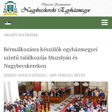
ARCHÍV ÉLETKÉPEK
PÜSPÖKSÉG
Bérmálkozásra készülők egyházmegyei
PÜSPÖK
szintű találkozója Muzslyán és
TÖRTÉNELEM
Nagybecskereken
EGYHÁZI INTÉZMÉNYEINK
SZERZŐ: KOVÁCS SZÖSZILL · 2009. ÁPRILIS 6, HÉTFŐ
EGYHÁZMEGYEI LEVÉLTÁR
LELKIPÁSZTOROK
SZERZETESRENDEK
IN MEMORIAM
PLÉBÁNIÁK