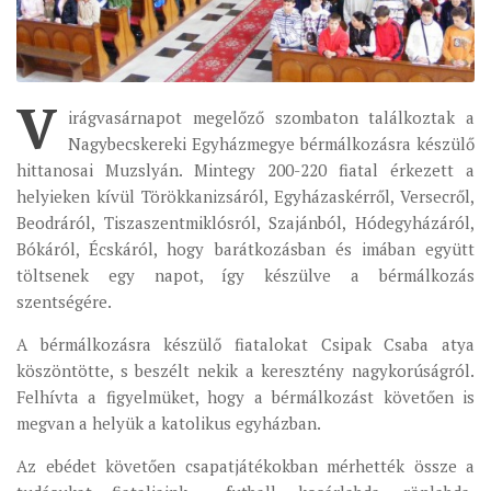
ÉSZAKI ESPERESSÉG
KÖZPONTI ESPERESSÉG
V
DÉLI ESPERESSÉG
irágvasárnapot megelőző szombaton találkoztak a
Nagybecskereki Egyházmegye bérmálkozásra készülő
ARCHÍVUM
hittanosai Muzslyán. Mintegy 200-220 fiatal érkezett a
ARCHÍV ÉLETKÉPEK
helyieken kívül Törökkanizsáról, Egyházaskérről, Versecről,
Beodráról, Tiszaszentmiklósról, Szajánból, Hódegyházáról,
SZINÓDUS
Bókáról, Écskáról, hogy barátkozásban és imában együtt
ORGANIGRAMMA
töltsenek egy napot, így készülve a bérmálkozás
PÜSPÖKI DEKRÉTUM
szentségére.
ZSINATI IMA
A bérmálkozásra készülő fiatalokat Csipak Csaba atya
köszöntötte, s beszélt nekik a keresztény nagykorúságról.
ZSINAT MOTTÓJA, LOGÓJA
Felhívta a figyelmüket, hogy a bérmálkozást követően is
ZSINATI IRODA
megvan a helyük a katolikus egyházban.
KOORDINÁLÓ BIZOTTSÁG
Az ebédet követően csapatjátékokban mérhették össze a
ZSINATI TAGOK