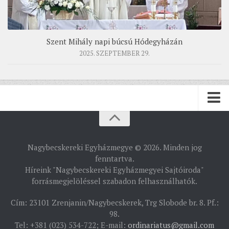
Szent Mihály napi búcsú Hódegyházán
2025. SZEPTEMBER 29.
PÜSPÖKSÉG
Nagybecskereki Egyházmegye © 2026. Minden jog
PÜSPÖK
fenntartva.
Híreink "Nagybecskereki Egyházmegyei Sajtóiroda"
TÖRTÉNELEM
forrásmegjelöléssel szabadon felhasználhatók.
EGYHÁZI INTÉZMÉNYEINK
Cím: 23101 Zrenjanin/Nagybecskerek, Trg Slobode br. 8. Pf.:
EGYHÁZMEGYEI LEVÉLTÁR
98.
Tel: +381 (023) 534-722; E-mail:
ordinariatus@gmail.com
LELKIPÁSZTOROK