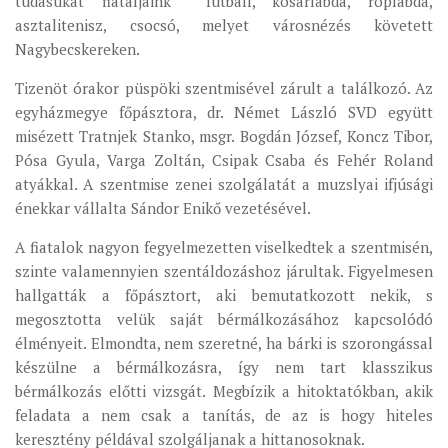
tudásukat fiataljaink  futball, kosárlabda, röplabda,
MUNKADOKUMENTUMOK
asztalitenisz, csocsó, melyet városnézés követett
Nagybecskereken.
ZSINATI HÍREK-ÚJSÁG
Tizenöt órakor püspöki szentmisével zárult a találkozó. Az
PASZTORÁLSZOCIOLÓGIAI FELMÉRÉS
egyházmegye főpásztora, dr. Német László SVD együtt
KISKORÚAK VÉDELME
misézett Tratnjek Stanko, msgr. Bogdán József, Koncz Tibor,
„GYERMEKVÉDELMI” KIHÍVÁSOK KÁNONJOGI
Pósa Gyula, Varga Zoltán, Csipak Csaba és Fehér Roland
MEGKÖZELÍTÉSBEN
atyákkal. A szentmise zenei szolgálatát a muzslyai ifjúsági
énekkar vállalta Sándor Enikő vezetésével.
A fiatalok nagyon fegyelmezetten viselkedtek a szentmisén,
szinte valamennyien szentáldozáshoz járultak. Figyelmesen
hallgatták a főpásztort, aki bemutatkozott nekik, s
megosztotta velük saját bérmálkozásához kapcsolódó
élményeit. Elmondta, nem szeretné, ha bárki is szorongással
készülne a bérmálkozásra, így nem tart klasszikus
bérmálkozás előtti vizsgát. Megbízik a hitoktatókban, akik
feladata a nem csak a tanítás, de az is hogy hiteles
keresztény példával szolgáljanak a hittanosoknak.