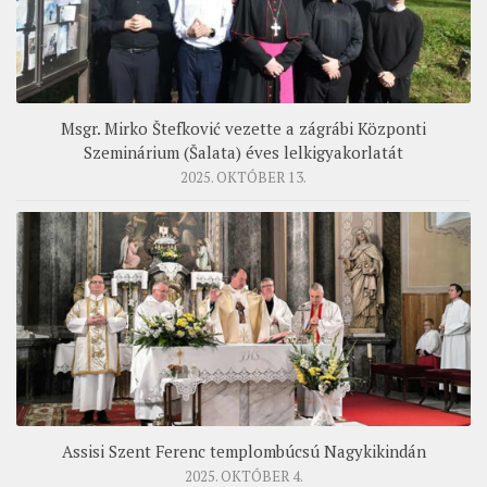
Msgr. Mirko Štefković vezette a zágrábi Központi
Szeminárium (Šalata) éves lelkigyakorlatát
2025. OKTÓBER 13.
Assisi Szent Ferenc templombúcsú Nagykikindán
2025. OKTÓBER 4.