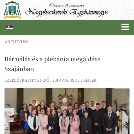
ARCHÍVUM
PÜSPÖKSÉG
Bérmálás és a plébánia megáldása
PÜSPÖK
Szajánban
TÖRTÉNELEM
SZERZŐ: KÁTITY ENIKŐ · 2019. MÁJUS 31, PÉNTEK
EGYHÁZI INTÉZMÉNYEINK
EGYHÁZMEGYEI LEVÉLTÁR
LELKIPÁSZTOROK
SZERZETESRENDEK
IN MEMORIAM
PLÉBÁNIÁK