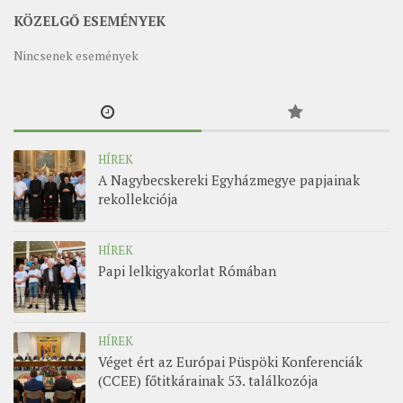
KÖZELGŐ ESEMÉNYEK
Nincsenek események
HÍREK
A Nagybecskereki Egyházmegye papjainak
rekollekciója
HÍREK
Papi lelkigyakorlat Rómában
HÍREK
Véget ért az Európai Püspöki Konferenciák
(CCEE) főtitkárainak 53. találkozója