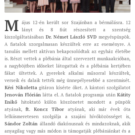
ÉSZAKI ESPERESSÉG
M
KÖZPONTI ESPERESSÉG
ájus 12-én került sor Szajánban a bérmálásra. 12
lányt és 8 fiút részesített a szentség
DÉLI ESPERESSÉG
kiszolgáltatásában
Dr. Német László SVD
megyéspüspök.
ARCHÍVUM
A fiatalok szorgalmasan készültek erre az eseményre. A
tanulás mellett aktívan bekapcsolódtak az egyház életébe
ARCHÍV ÉLETKÉPEK
is. Részt vettek a plébánia által szervezett munkaakcióban,
SZINÓDUS
a nagyböjtben időseket látogattak és a plébánia kertjében
ORGANIGRAMMA
fákat ültettek. A gyerekek alkalmi műsorral készültek,
verseik és dalaik tették még ünnepélyesebbé a szentmisét.
PÜSPÖKI DEKRÉTUM
Kéri Nikoletta
gitáron kísérte őket. A kántori szolgálatot
ZSINATI IMA
Jenován Flórián
látta el. A fiatalok programja után
Kátity
Enikő
hitoktató külön köszönetet mondott a püspök
ZSINAT MOTTÓJA, LOGÓJA
atyának,
ft. Koncz Tibor
atyának, aki már évek óta
ZSINATI IRODA
lelkiismeretesen szolgálja a szajáni hívőközösséget is,
KOORDINÁLÓ BIZOTTSÁG
Sándor Zoltán
állandó diakónusnak és mindazoknak, akik
anyagilag vagy más módon is támogatják plébániánkat és a
ZSINATI TAGOK