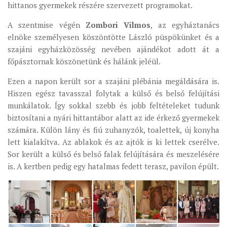
hittanos gyermekek részére szervezett programokat.
MUNKADOKUMENTUMOK
A szentmise végén
Zombori Vilmos
, az egyháztanács
ZSINATI HÍREK-ÚJSÁG
elnöke személyesen köszöntötte László püspökünket és a
PASZTORÁLSZOCIOLÓGIAI FELMÉRÉS
szajáni egyházközösség nevében ajándékot adott át a
főpásztornak köszönetünk és hálánk jeléül.
KISKORÚAK VÉDELME
„GYERMEKVÉDELMI” KIHÍVÁSOK KÁNONJOGI
Ezen a napon került sor a szajáni plébánia megáldására is.
MEGKÖZELÍTÉSBEN
Hiszen egész tavasszal folytak a külső és belső felújítási
munkálatok. Így sokkal szebb és jobb feltételeket tudunk
biztosítani a nyári hittantábor alatt az ide érkező gyermekek
számára. Külön lány és fiú zuhanyzók, toalettek, új konyha
lett kialakítva. Az ablakok és az ajtók is ki lettek cserélve.
Sor került a külső és belső falak felújítására és meszelésére
is. A kertben pedig egy hatalmas fedett terasz, pavilon épült.