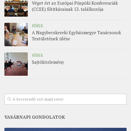
Véget ért az Európai Püspöki Konferenciák
(CCEE) főtitkárainak 53. találkozója
HÍREK
A Nagybecskereki Egyházmegye Tanácsosok
Testületének ülése
HÍREK
Sajtóközlemény
VASÁRNAPI GONDOLATOK