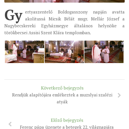
Gy
ÉSZAKI ESPERESSÉG
ertyaszentelő Boldogasszony napján avatta
akolitussá Micsik Bélát msgr. Mellár József a
KÖZPONTI ESPERESSÉG
Nagybecskereki Egyházmegye általános helynöke a
DÉLI ESPERESSÉG
törökbecsei Assisi Szent Klára templomban.
ARCHÍVUM
ARCHÍV ÉLETKÉPEK
SZINÓDUS
ORGANIGRAMMA
PÜSPÖKI DEKRÉTUM
Következő bejegyzés
ZSINATI IMA
Rendjük alapítójára emlékeztek a muzslyai szalézi
ZSINAT MOTTÓJA, LOGÓJA
atyák
ZSINATI IRODA
KOORDINÁLÓ BIZOTTSÁG
Előző bejegyzés
ZSINATI TAGOK
Ferenc pápa üzenete a betegek 22. világnapjára