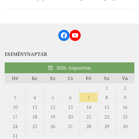
MUNKADOKUMENTUMOK
ZSINATI HÍREK-ÚJSÁG
PASZTORÁLSZOCIOLÓGIAI FELMÉRÉS
Facebook
YouTube
KISKORÚAK VÉDELME
„GYERMEKVÉDELMI” KIHÍVÁSOK KÁNONJOGI
ESEMÉNYNAPTÁR
MEGKÖZELÍTÉSBEN
2026. Augusztus
Hé
Ke
Sz
Cs
Pé
Sz
Va
1
2
3
4
5
6
7
8
9
10
11
12
13
14
15
16
17
18
19
20
21
22
23
24
25
26
27
28
29
30
31