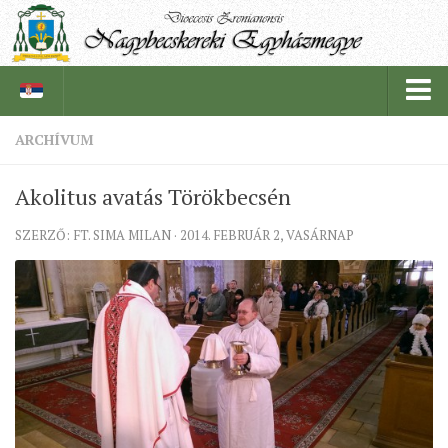
ARCHÍVUM
PÜSPÖKSÉG
Akolitus avatás Törökbecsén
PÜSPÖK
SZERZŐ: FT. SIMA MILAN · 2014. FEBRUÁR 2, VASÁRNAP
TÖRTÉNELEM
EGYHÁZI INTÉZMÉNYEINK
EGYHÁZMEGYEI LEVÉLTÁR
LELKIPÁSZTOROK
SZERZETESRENDEK
IN MEMORIAM
PLÉBÁNIÁK