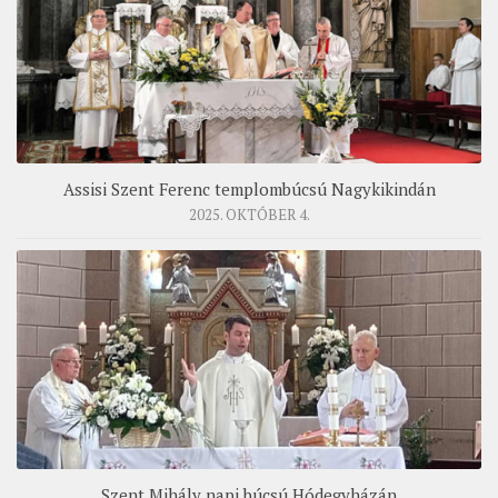
Assisi Szent Ferenc templombúcsú Nagykikindán
2025. OKTÓBER 4.
Szent Mihály napi búcsú Hódegyházán