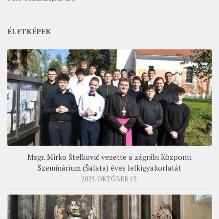
ÉLETKÉPEK
Msgr. Mirko Štefković vezette a zágrábi Központi
Szeminárium (Šalata) éves lelkigyakorlatát
2025. OKTÓBER 13.