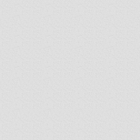
PLÉBÁNIÁK
ÉSZAKI ESPERESSÉG
KÖZPONTI ESPERESSÉG
DÉLI ESPERESSÉG
ARCHÍVUM
ARCHÍV ÉLETKÉPEK
SZINÓDUS
ORGANIGRAMMA
PÜSPÖKI DEKRÉTUM
ZSINATI IMA
ZSINAT MOTTÓJA, LOGÓJA
ZSINATI IRODA
KOORDINÁLÓ BIZOTTSÁG