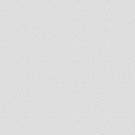
ZSINATI TAGOK
MUNKADOKUMENTUMOK
ZSINATI HÍREK-ÚJSÁG
PASZTORÁLSZOCIOLÓGIAI FELMÉRÉS
KISKORÚAK VÉDELME
„GYERMEKVÉDELMI” KIHÍVÁSOK KÁNONJOGI
MEGKÖZELÍTÉSBEN