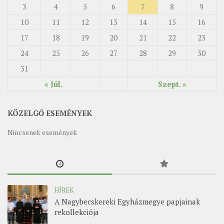
3
4
5
6
7
8
9
MUNKADOKUMENTUMOK
10
11
12
13
14
15
16
ZSINATI HÍREK-ÚJSÁG
17
18
19
20
21
22
23
PASZTORÁLSZOCIOLÓGIAI FELMÉRÉS
24
25
26
27
28
29
30
KISKORÚAK VÉDELME
31
„GYERMEKVÉDELMI” KIHÍVÁSOK KÁNONJOGI
« Júl.
Szept. »
MEGKÖZELÍTÉSBEN
KÖZELGŐ ESEMÉNYEK
Nincsenek események
HÍREK
A Nagybecskereki Egyházmegye papjainak
rekollekciója