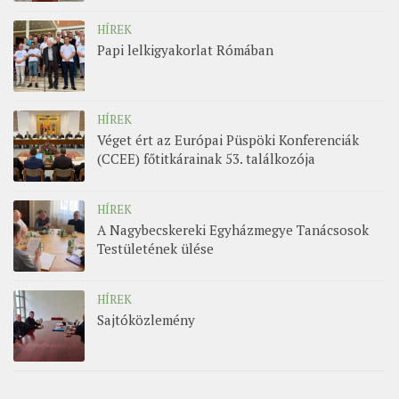
HÍREK
Papi lelkigyakorlat Rómában
HÍREK
Véget ért az Európai Püspöki Konferenciák
(CCEE) főtitkárainak 53. találkozója
HÍREK
A Nagybecskereki Egyházmegye Tanácsosok
Testületének ülése
HÍREK
Sajtóközlemény