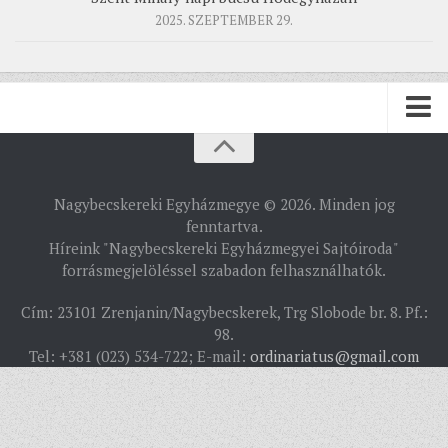
2025. SZEPTEMBER 29.
PÜSPÖKSÉG
Nagybecskereki Egyházmegye © 2026. Minden jog
PÜSPÖK
fenntartva.
Híreink "Nagybecskereki Egyházmegyei Sajtóiroda"
TÖRTÉNELEM
forrásmegjelöléssel szabadon felhasználhatók.
EGYHÁZI INTÉZMÉNYEINK
Cím: 23101 Zrenjanin/Nagybecskerek, Trg Slobode br. 8. Pf.:
EGYHÁZMEGYEI LEVÉLTÁR
98.
Tel: +381 (023) 534-722; E-mail:
ordinariatus@gmail.com
LELKIPÁSZTOROK
SZERZETESRENDEK
IN MEMORIAM