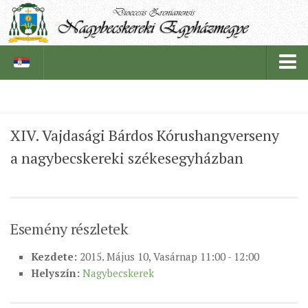
PÜSPÖKSÉG
XIV. Vajdasági Bárdos Kórushangverseny
PÜSPÖK
a nagybecskereki székesegyházban
TÖRTÉNELEM
EGYHÁZI INTÉZMÉNYEINK
EGYHÁZMEGYEI LEVÉLTÁR
Esemény részletek
LELKIPÁSZTOROK
Kezdete:
2015. Május 10, Vasárnap 11:00 - 12:00
SZERZETESRENDEK
Helyszín:
Nagybecskerek
IN MEMORIAM
PLÉBÁNIÁK