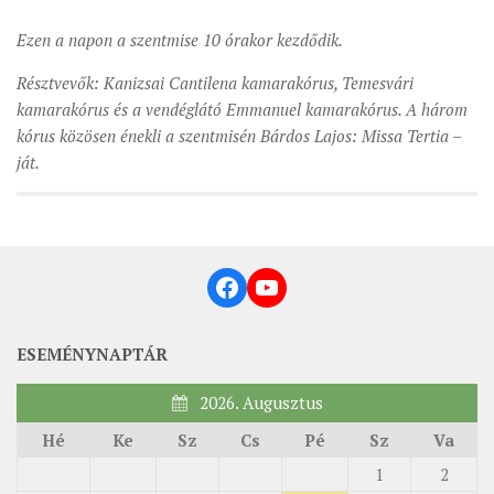
ÉSZAKI ESPERESSÉG
Ezen a napon a szentmise 10 órakor kezdődik.
KÖZPONTI ESPERESSÉG
Résztvevők: Kanizsai Cantilena kamarakórus, Temesvári
kamarakórus és a vendéglátó Emmanuel kamarakórus. A három
DÉLI ESPERESSÉG
kórus közösen énekli a szentmisén Bárdos Lajos: Missa Tertia –
ARCHÍVUM
ját.
ARCHÍV ÉLETKÉPEK
SZINÓDUS
ORGANIGRAMMA
Facebook
YouTube
PÜSPÖKI DEKRÉTUM
ZSINATI IMA
ESEMÉNYNAPTÁR
ZSINAT MOTTÓJA, LOGÓJA
2026. Augusztus
ZSINATI IRODA
Hé
Ke
Sz
Cs
Pé
Sz
Va
KOORDINÁLÓ BIZOTTSÁG
1
2
ZSINATI TAGOK