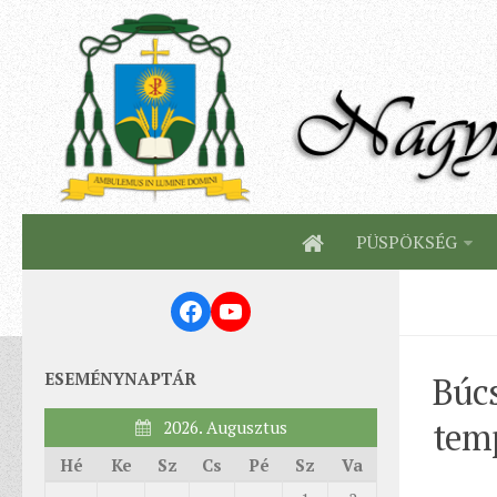
PÜSPÖKSÉG
Facebook
YouTube
ESEMÉNYNAPTÁR
Búcs
tem
2026. Augusztus
Hé
Ke
Sz
Cs
Pé
Sz
Va