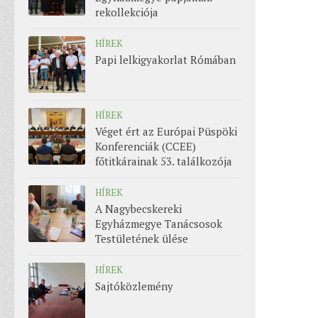
rekollekciója
HÍREK
Papi lelkigyakorlat Rómában
HÍREK
Véget ért az Európai Püspöki
Konferenciák (CCEE)
főtitkárainak 53. találkozója
HÍREK
A Nagybecskereki
Egyházmegye Tanácsosok
Testületének ülése
HÍREK
Sajtóközlemény