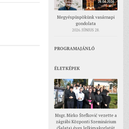
Megyéspüspökünk vasárnapi
gondolata
2026. JÚNIUS 28.
PROGRAMAJÁNLÓ
ÉLETKÉPEK
Msgr. Mirko Štefković vezette a
zágrábi Központi Szeminárium
(Šalata) éves lelkigyakorlatát