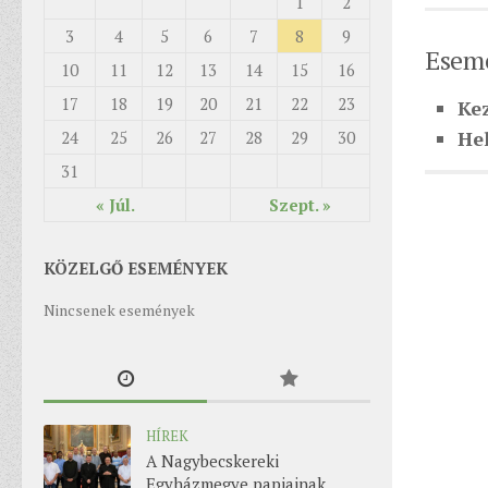
1
2
3
4
5
6
7
8
9
Esemé
10
11
12
13
14
15
16
17
18
19
20
21
22
23
Ke
Hel
24
25
26
27
28
29
30
31
« Júl.
Szept. »
KÖZELGŐ ESEMÉNYEK
Nincsenek események
HÍREK
A Nagybecskereki
Egyházmegye papjainak