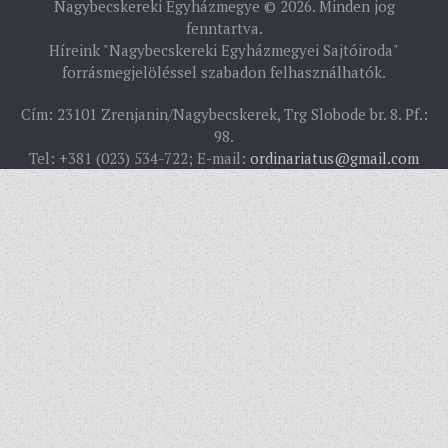
Nagybecskereki Egyházmegye © 2026. Minden jog
PÜSPÖK
fenntartva.
Híreink "Nagybecskereki Egyházmegyei Sajtóiroda"
TÖRTÉNELEM
forrásmegjelöléssel szabadon felhasználhatók.
EGYHÁZI INTÉZMÉNYEINK
Cím: 23101 Zrenjanin/Nagybecskerek, Trg Slobode br. 8. Pf.:
EGYHÁZMEGYEI LEVÉLTÁR
98.
Tel: +381 (023) 534-722; E-mail:
ordinariatus@gmail.com
LELKIPÁSZTOROK
SZERZETESRENDEK
IN MEMORIAM
PLÉBÁNIÁK
ÉSZAKI ESPERESSÉG
KÖZPONTI ESPERESSÉG
DÉLI ESPERESSÉG
ARCHÍVUM
ARCHÍV ÉLETKÉPEK