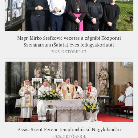
Msgr. Mirko Štefković vezette a zágrábi Központi
Szeminárium (Šalata) éves lelkigyakorlatát
2025. OKTÓBER 13.
Assisi Szent Ferenc templombúcsú Nagykikindán
2025. OKTÓBER 4.