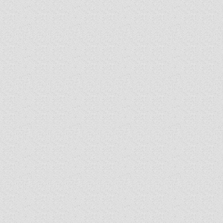
SZINÓDUS
ORGANIGRAMMA
PÜSPÖKI DEKRÉTUM
ZSINATI IMA
ZSINAT MOTTÓJA, LOGÓJA
ZSINATI IRODA
KOORDINÁLÓ BIZOTTSÁG
ZSINATI TAGOK
MUNKADOKUMENTUMOK
ZSINATI HÍREK-ÚJSÁG
PASZTORÁLSZOCIOLÓGIAI FELMÉRÉS
KISKORÚAK VÉDELME
„GYERMEKVÉDELMI” KIHÍVÁSOK KÁNONJOGI
MEGKÖZELÍTÉSBEN