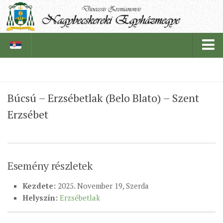
PÜSPÖKSÉG
Búcsú – Erzsébetlak (Belo Blato) – Szent
PÜSPÖK
Erzsébet
TÖRTÉNELEM
EGYHÁZI INTÉZMÉNYEINK
EGYHÁZMEGYEI LEVÉLTÁR
Esemény részletek
LELKIPÁSZTOROK
Kezdete:
2025. November 19, Szerda
SZERZETESRENDEK
Helyszín:
Erzsébetlak
IN MEMORIAM
PLÉBÁNIÁK