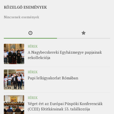
MUNKADOKUMENTUMOK
KÖZELGŐ ESEMÉNYEK
ZSINATI HÍREK-ÚJSÁG
Nincsenek események
PASZTORÁLSZOCIOLÓGIAI FELMÉRÉS
KISKORÚAK VÉDELME
„GYERMEKVÉDELMI” KIHÍVÁSOK KÁNONJOGI
MEGKÖZELÍTÉSBEN
HÍREK
A Nagybecskereki Egyházmegye papjainak
rekollekciója
HÍREK
Papi lelkigyakorlat Rómában
HÍREK
Véget ért az Európai Püspöki Konferenciák
(CCEE) főtitkárainak 53. találkozója