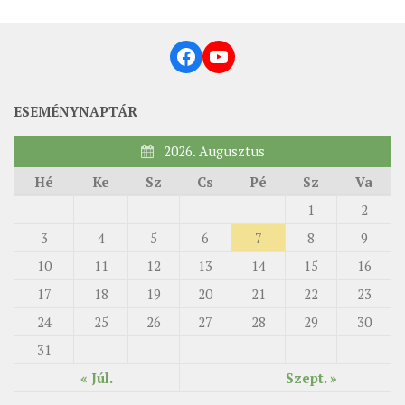
ÉSZAKI ESPERESSÉG
Facebook
YouTube
KÖZPONTI ESPERESSÉG
DÉLI ESPERESSÉG
ESEMÉNYNAPTÁR
ARCHÍVUM
2026. Augusztus
ARCHÍV ÉLETKÉPEK
Hé
Ke
Sz
Cs
Pé
Sz
Va
SZINÓDUS
1
2
ORGANIGRAMMA
3
4
5
6
7
8
9
PÜSPÖKI DEKRÉTUM
10
11
12
13
14
15
16
ZSINATI IMA
17
18
19
20
21
22
23
ZSINAT MOTTÓJA, LOGÓJA
24
25
26
27
28
29
30
ZSINATI IRODA
31
KOORDINÁLÓ BIZOTTSÁG
« Júl.
Szept. »
ZSINATI TAGOK