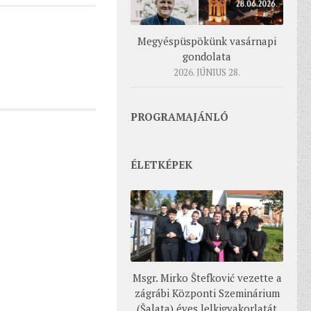
Megyéspüspökünk vasárnapi
gondolata
2026. JÚNIUS 28.
PROGRAMAJÁNLÓ
ÉLETKÉPEK
Msgr. Mirko Štefković vezette a
zágrábi Központi Szeminárium
(Šalata) éves lelkigyakorlatát