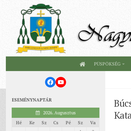
PÜSPÖKSÉG
Facebook
YouTube
ESEMÉNYNAPTÁR
Búcs
Kata
2026. Augusztus
Hé
Ke
Sz
Cs
Pé
Sz
Va