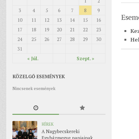
1
2
3
4
5
6
7
8
9
Esemé
10
11
12
13
14
15
16
17
18
19
20
21
22
23
Ke
Hel
24
25
26
27
28
29
30
31
« Júl.
Szept. »
KÖZELGŐ ESEMÉNYEK
Nincsenek események
HÍREK
A Nagybecskereki
Egyházmegye papjainak