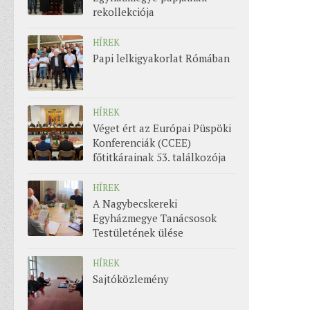
rekollekciója
HÍREK
Papi lelkigyakorlat Rómában
HÍREK
Véget ért az Európai Püspöki
Konferenciák (CCEE)
főtitkárainak 53. találkozója
HÍREK
A Nagybecskereki
Egyházmegye Tanácsosok
Testületének ülése
HÍREK
Sajtóközlemény