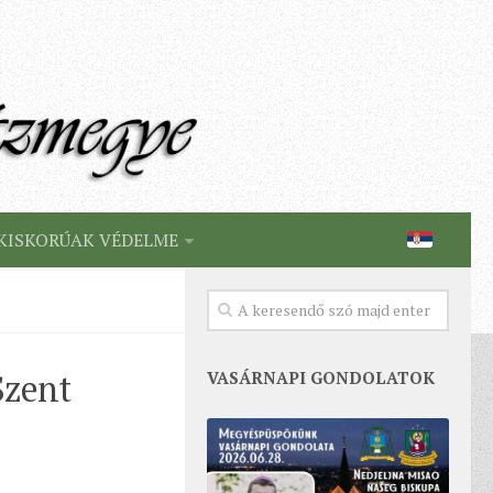
KISKORÚAK VÉDELME
Szent
VASÁRNAPI GONDOLATOK