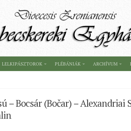
LELKIPÁSZTOROK
PLÉBÁNIÁK
ARCHÍVUM
ú – Bocsár (Bočar) – Alexandriai 
lin