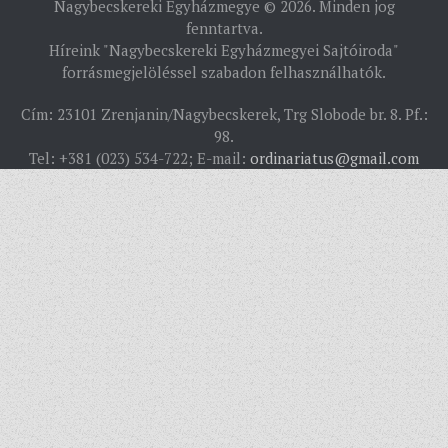
Nagybecskereki Egyházmegye © 2026. Minden jog
PÜSPÖK
fenntartva.
Híreink "Nagybecskereki Egyházmegyei Sajtóiroda"
TÖRTÉNELEM
forrásmegjelöléssel szabadon felhasználhatók.
EGYHÁZI INTÉZMÉNYEINK
Cím: 23101 Zrenjanin/Nagybecskerek, Trg Slobode br. 8. Pf.:
EGYHÁZMEGYEI LEVÉLTÁR
98.
Tel: +381 (023) 534-722; E-mail:
ordinariatus@gmail.com
LELKIPÁSZTOROK
SZERZETESRENDEK
IN MEMORIAM
PLÉBÁNIÁK
ÉSZAKI ESPERESSÉG
KÖZPONTI ESPERESSÉG
DÉLI ESPERESSÉG
ARCHÍVUM
ARCHÍV ÉLETKÉPEK