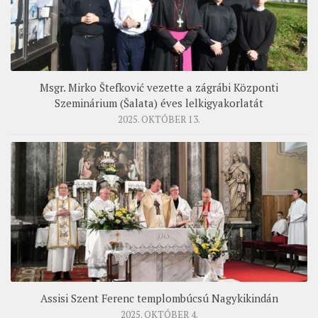
Msgr. Mirko Štefković vezette a zágrábi Központi
Szeminárium (Šalata) éves lelkigyakorlatát
2025. OKTÓBER 13.
Assisi Szent Ferenc templombúcsú Nagykikindán
2025. OKTÓBER 4.