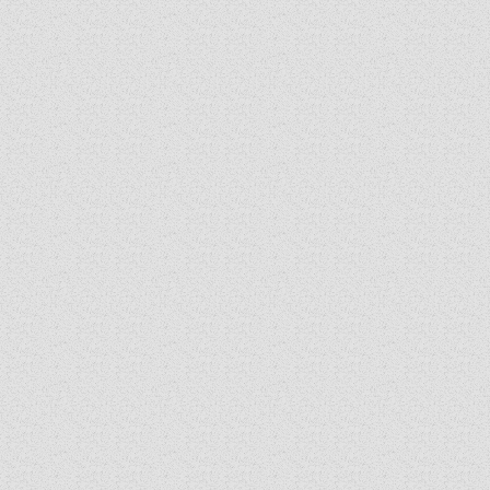
SZINÓDUS
ORGANIGRAMMA
PÜSPÖKI DEKRÉTUM
ZSINATI IMA
ZSINAT MOTTÓJA, LOGÓJA
ZSINATI IRODA
KOORDINÁLÓ BIZOTTSÁG
ZSINATI TAGOK
MUNKADOKUMENTUMOK
ZSINATI HÍREK-ÚJSÁG
PASZTORÁLSZOCIOLÓGIAI FELMÉRÉS
KISKORÚAK VÉDELME
„GYERMEKVÉDELMI” KIHÍVÁSOK KÁNONJOGI
MEGKÖZELÍTÉSBEN