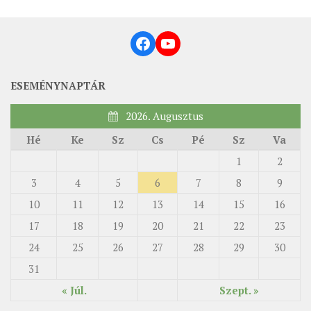
ÉSZAKI ESPERESSÉG
Facebook
YouTube
KÖZPONTI ESPERESSÉG
DÉLI ESPERESSÉG
ESEMÉNYNAPTÁR
ARCHÍVUM
2026. Augusztus
ARCHÍV ÉLETKÉPEK
Hé
Ke
Sz
Cs
Pé
Sz
Va
SZINÓDUS
1
2
ORGANIGRAMMA
3
4
5
6
7
8
9
PÜSPÖKI DEKRÉTUM
10
11
12
13
14
15
16
ZSINATI IMA
17
18
19
20
21
22
23
ZSINAT MOTTÓJA, LOGÓJA
24
25
26
27
28
29
30
ZSINATI IRODA
31
KOORDINÁLÓ BIZOTTSÁG
« Júl.
Szept. »
ZSINATI TAGOK