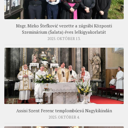
Msgr. Mirko Štefković vezette a zágrábi Központi
Szeminárium (Šalata) éves lelkigyakorlatát
2025. OKTÓBER 13.
Assisi Szent Ferenc templombúcsú Nagykikindán
2025. OKTÓBER 4.