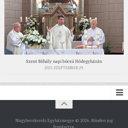
Szent Mihály napi búcsú Hódegyházán
2025. SZEPTEMBER 29.
PÜSPÖKSÉG
Nagybecskereki Egyházmegye © 2026. Minden jog
PÜSPÖK
fenntartva.