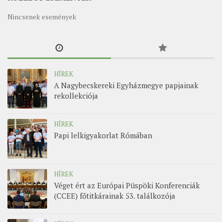
MUNKADOKUMENTUMOK
Nincsenek események
ZSINATI HÍREK-ÚJSÁG
PASZTORÁLSZOCIOLÓGIAI FELMÉRÉS
KISKORÚAK VÉDELME
HÍREK
„GYERMEKVÉDELMI” KIHÍVÁSOK KÁNONJOGI
A Nagybecskereki Egyházmegye papjainak
MEGKÖZELÍTÉSBEN
rekollekciója
HÍREK
Papi lelkigyakorlat Rómában
HÍREK
Véget ért az Európai Püspöki Konferenciák
(CCEE) főtitkárainak 53. találkozója