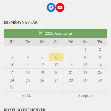
Facebook
YouTube
ÉSZAKI ESPERESSÉG
KÖZPONTI ESPERESSÉG
ESEMÉNYNAPTÁR
DÉLI ESPERESSÉG
2026. Augusztus
ARCHÍVUM
Hé
Ke
Sz
Cs
Pé
Sz
Va
ARCHÍV ÉLETKÉPEK
1
2
SZINÓDUS
3
4
5
6
7
8
9
ORGANIGRAMMA
10
11
12
13
14
15
16
PÜSPÖKI DEKRÉTUM
17
18
19
20
21
22
23
ZSINATI IMA
24
25
26
27
28
29
30
ZSINAT MOTTÓJA, LOGÓJA
31
ZSINATI IRODA
« Júl.
Szept. »
KOORDINÁLÓ BIZOTTSÁG
ZSINATI TAGOK
KÖZELGŐ ESEMÉNYEK