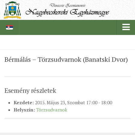
PÜSPÖKSÉG
Bérmálás – Törzsudvarnok (Banatski Dvor)
PÜSPÖK
TÖRTÉNELEM
EGYHÁZI INTÉZMÉNYEINK
Esemény részletek
EGYHÁZMEGYEI LEVÉLTÁR
Kezdete:
2015. Május 23, Szombat 17:00 - 18:00
LELKIPÁSZTOROK
Helyszín:
Törzsudvarnok
SZERZETESRENDEK
IN MEMORIAM
PLÉBÁNIÁK