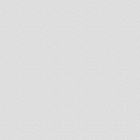
ORGANIGRAMMA
PÜSPÖKI DEKRÉTUM
ZSINATI IMA
ZSINAT MOTTÓJA, LOGÓJA
ZSINATI IRODA
KOORDINÁLÓ BIZOTTSÁG
ZSINATI TAGOK
MUNKADOKUMENTUMOK
ZSINATI HÍREK-ÚJSÁG
PASZTORÁLSZOCIOLÓGIAI FELMÉRÉS
KISKORÚAK VÉDELME
„GYERMEKVÉDELMI” KIHÍVÁSOK KÁNONJOGI
MEGKÖZELÍTÉSBEN