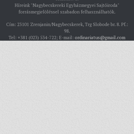
Híreink "Nagybecskereki Egyházmegyei Sajtóiroda"
TÖRTÉNELEM
forrásmegjelöléssel szabadon felhasználhatók.
EGYHÁZI INTÉZMÉNYEINK
Cím: 23101 Zrenjanin/Nagybecskerek, Trg Slobode br. 8. Pf.:
EGYHÁZMEGYEI LEVÉLTÁR
98.
Tel: +381 (023) 534-722; E-mail:
ordinariatus@gmail.com
LELKIPÁSZTOROK
SZERZETESRENDEK
IN MEMORIAM
PLÉBÁNIÁK
ÉSZAKI ESPERESSÉG
KÖZPONTI ESPERESSÉG
DÉLI ESPERESSÉG
ARCHÍVUM
ARCHÍV ÉLETKÉPEK
SZINÓDUS