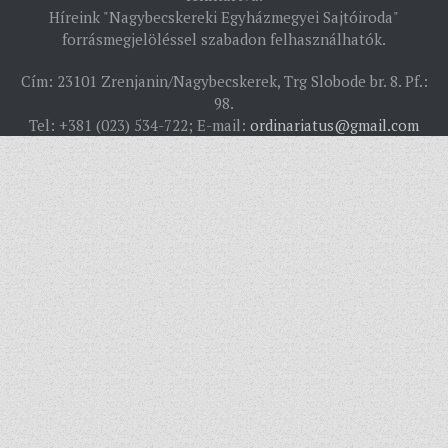
Híreink "Nagybecskereki Egyházmegyei Sajtóiroda"
TÖRTÉNELEM
forrásmegjelöléssel szabadon felhasználhatók.
EGYHÁZI INTÉZMÉNYEINK
Cím: 23101 Zrenjanin/Nagybecskerek, Trg Slobode br. 8. Pf.:
EGYHÁZMEGYEI LEVÉLTÁR
98.
Tel: +381 (023) 534-722; E-mail:
ordinariatus@gmail.com
LELKIPÁSZTOROK
SZERZETESRENDEK
IN MEMORIAM
PLÉBÁNIÁK
ÉSZAKI ESPERESSÉG
KÖZPONTI ESPERESSÉG
DÉLI ESPERESSÉG
ARCHÍVUM
ARCHÍV ÉLETKÉPEK
SZINÓDUS