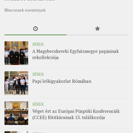
MUNKADOKUMENTUMOK
Nincsenek események
ZSINATI HÍREK-ÚJSÁG
PASZTORÁLSZOCIOLÓGIAI FELMÉRÉS
KISKORÚAK VÉDELME
HÍREK
„GYERMEKVÉDELMI” KIHÍVÁSOK KÁNONJOGI
A Nagybecskereki Egyházmegye papjainak
MEGKÖZELÍTÉSBEN
rekollekciója
HÍREK
Papi lelkigyakorlat Rómában
HÍREK
Véget ért az Európai Püspöki Konferenciák
(CCEE) főtitkárainak 53. találkozója