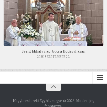
Szent Mihály napi búcsú Hódegyházán
2025. SZEPTEMBER 29.
PÜSPÖKSÉG
Nagybecskereki Egyházmegye © 2026. Minden jog
PÜSPÖK
fenntartva.