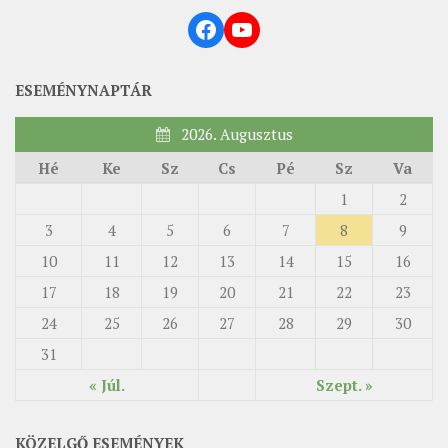
Facebook
YouTube
ÉSZAKI ESPERESSÉG
KÖZPONTI ESPERESSÉG
ESEMÉNYNAPTÁR
DÉLI ESPERESSÉG
2026. Augusztus
ARCHÍVUM
Hé
Ke
Sz
Cs
Pé
Sz
Va
ARCHÍV ÉLETKÉPEK
1
2
SZINÓDUS
3
4
5
6
7
8
9
ORGANIGRAMMA
10
11
12
13
14
15
16
PÜSPÖKI DEKRÉTUM
17
18
19
20
21
22
23
ZSINATI IMA
24
25
26
27
28
29
30
ZSINAT MOTTÓJA, LOGÓJA
31
ZSINATI IRODA
« Júl.
Szept. »
KOORDINÁLÓ BIZOTTSÁG
ZSINATI TAGOK
KÖZELGŐ ESEMÉNYEK