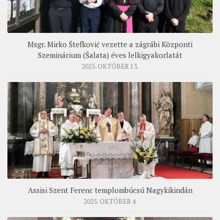
Msgr. Mirko Štefković vezette a zágrábi Központi
Szeminárium (Šalata) éves lelkigyakorlatát
2025. OKTÓBER 13.
Assisi Szent Ferenc templombúcsú Nagykikindán
2025. OKTÓBER 4.