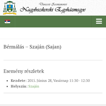
PÜSPÖKSÉG
Bérmálás – Szaján (Sajan)
PÜSPÖK
TÖRTÉNELEM
EGYHÁZI INTÉZMÉNYEINK
Esemény részletek
EGYHÁZMEGYEI LEVÉLTÁR
Kezdete:
2015. Június 28, Vasárnap 11:30 - 12:30
LELKIPÁSZTOROK
Helyszín:
Szaján
SZERZETESRENDEK
IN MEMORIAM
PLÉBÁNIÁK