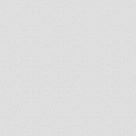
ORGANIGRAMMA
PÜSPÖKI DEKRÉTUM
ZSINATI IMA
ZSINAT MOTTÓJA, LOGÓJA
ZSINATI IRODA
KOORDINÁLÓ BIZOTTSÁG
ZSINATI TAGOK
MUNKADOKUMENTUMOK
ZSINATI HÍREK-ÚJSÁG
PASZTORÁLSZOCIOLÓGIAI FELMÉRÉS
KISKORÚAK VÉDELME
„GYERMEKVÉDELMI” KIHÍVÁSOK KÁNONJOGI
MEGKÖZELÍTÉSBEN