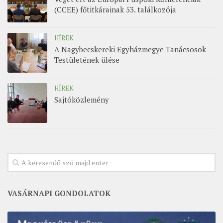
(CCEE) főtitkárainak 53. találkozója
HÍREK
A Nagybecskereki Egyházmegye Tanácsosok
Testületének ülése
HÍREK
Sajtóközlemény
VASÁRNAPI GONDOLATOK