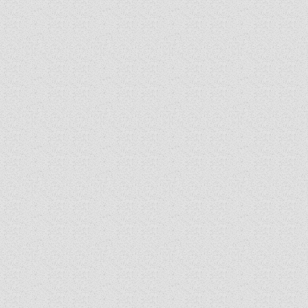
ARCHÍV ÉLETKÉPEK
SZINÓDUS
ORGANIGRAMMA
PÜSPÖKI DEKRÉTUM
ZSINATI IMA
ZSINAT MOTTÓJA, LOGÓJA
ZSINATI IRODA
KOORDINÁLÓ BIZOTTSÁG
ZSINATI TAGOK
MUNKADOKUMENTUMOK
ZSINATI HÍREK-ÚJSÁG
PASZTORÁLSZOCIOLÓGIAI FELMÉRÉS
KISKORÚAK VÉDELME