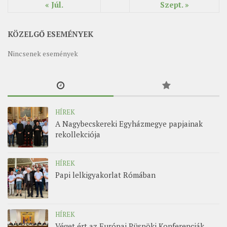
« Júl.
Szept. »
MUNKADOKUMENTUMOK
ZSINATI HÍREK-ÚJSÁG
KÖZELGŐ ESEMÉNYEK
PASZTORÁLSZOCIOLÓGIAI FELMÉRÉS
Nincsenek események
KISKORÚAK VÉDELME
„GYERMEKVÉDELMI” KIHÍVÁSOK KÁNONJOGI
MEGKÖZELÍTÉSBEN
HÍREK
A Nagybecskereki Egyházmegye papjainak
rekollekciója
HÍREK
Papi lelkigyakorlat Rómában
HÍREK
Véget ért az Európai Püspöki Konferenciák