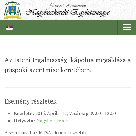
PÜSPÖKSÉG
Az Isteni Irgalmasság-kápolna megáldása a
PÜSPÖK
püspöki szentmise keretében.
TÖRTÉNELEM
EGYHÁZI INTÉZMÉNYEINK
EGYHÁZMEGYEI LEVÉLTÁR
Esemény részletek
LELKIPÁSZTOROK
Kezdete:
2015. Április 12, Vasárnap 09:00 - 12:00
SZERZETESRENDEK
Helyszín:
Nagybecskerek
IN MEMORIAM
A szentmisét az MTVA élőben közvetíti.
PLÉBÁNIÁK