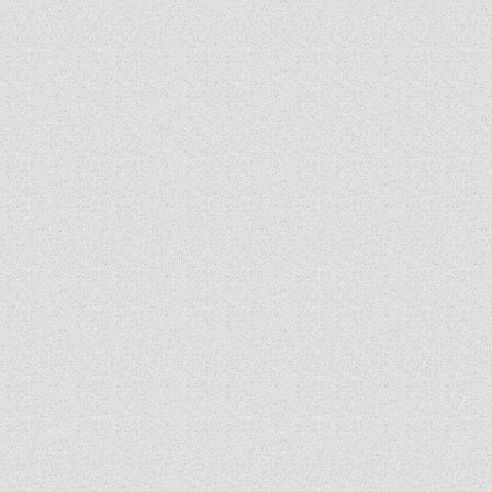
„GYERMEKVÉDELMI” KIHÍVÁSOK KÁNONJOGI
MEGKÖZELÍTÉSBEN