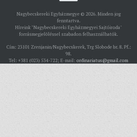
PÜSPÖKSÉG
Nagybecskereki Egyházmegye © 2026. Minden jog
PÜSPÖK
fenntartva.
Híreink "Nagybecskereki Egyházmegyei Sajtóiroda"
TÖRTÉNELEM
forrásmegjelöléssel szabadon felhasználhatók.
EGYHÁZI INTÉZMÉNYEINK
Cím: 23101 Zrenjanin/Nagybecskerek, Trg Slobode br. 8. Pf.:
EGYHÁZMEGYEI LEVÉLTÁR
98.
Tel: +381 (023) 534-722; E-mail:
ordinariatus@gmail.com
LELKIPÁSZTOROK
SZERZETESRENDEK
IN MEMORIAM
PLÉBÁNIÁK
ÉSZAKI ESPERESSÉG
KÖZPONTI ESPERESSÉG
DÉLI ESPERESSÉG
ARCHÍVUM