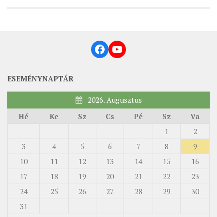
ÉSZAKI ESPERESSÉG
KÖZPONTI ESPERESSÉG
Facebook
YouTube
DÉLI ESPERESSÉG
ARCHÍVUM
ESEMÉNYNAPTÁR
ARCHÍV ÉLETKÉPEK
SZINÓDUS
2026. Augusztus
ORGANIGRAMMA
Hé
Ke
Sz
Cs
Pé
Sz
Va
1
2
PÜSPÖKI DEKRÉTUM
3
4
5
6
7
8
9
ZSINATI IMA
10
11
12
13
14
15
16
ZSINAT MOTTÓJA, LOGÓJA
17
18
19
20
21
22
23
ZSINATI IRODA
24
25
26
27
28
29
30
KOORDINÁLÓ BIZOTTSÁG
31
ZSINATI TAGOK