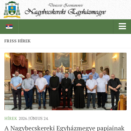
FRISS HÍREK
PÜSPÖKSÉG
PÜSPÖK
TÖRTÉNELEM
EGYHÁZI INTÉZMÉNYEINK
EGYHÁZMEGYEI LEVÉLTÁR
LELKIPÁSZTOROK
SZERZETESRENDEK
HÍREK
2026. JÚNIUS 24.
IN MEMORIAM
A Nagybecskereki Egyházmegye papjainak
PLÉBÁNIÁK