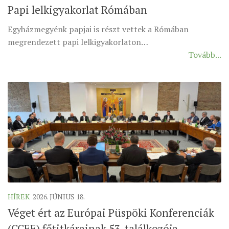
Papi lelkigyakorlat Rómában
MUNKADOKUMENTUMOK
ZSINATI HÍREK-ÚJSÁG
Egyházmegyénk papjai is részt vettek a Rómában
megrendezett papi lelkigyakorlaton…
PASZTORÁLSZOCIOLÓGIAI FELMÉRÉS
Tovább...
KISKORÚAK VÉDELME
„GYERMEKVÉDELMI” KIHÍVÁSOK KÁNONJOGI
MEGKÖZELÍTÉSBEN
HÍREK
2026. JÚNIUS 18.
Véget ért az Európai Püspöki Konferenciák
(CCEE) főtitkárainak 53. találkozója