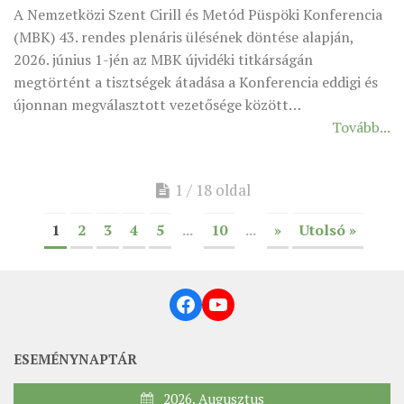
A Nemzetközi Szent Cirill és Metód Püspöki Konferencia
(MBK) 43. rendes plenáris ülésének döntése alapján,
2026. június 1-jén az MBK újvidéki titkárságán
megtörtént a tisztségek átadása a Konferencia eddigi és
újonnan megválasztott vezetősége között…
Tovább...
1 / 18 oldal
1
2
3
4
5
...
10
...
»
Utolsó »
Facebook
YouTube
ESEMÉNYNAPTÁR
2026. Augusztus