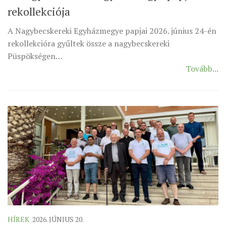
rekollekciója
ÉSZAKI ESPERESSÉG
A Nagybecskereki Egyházmegye papjai 2026. június 24-én
KÖZPONTI ESPERESSÉG
rekollekcióra gyűltek össze a nagybecskereki
DÉLI ESPERESSÉG
Püspökségen…
ARCHÍVUM
Tovább...
ARCHÍV ÉLETKÉPEK
SZINÓDUS
ORGANIGRAMMA
PÜSPÖKI DEKRÉTUM
ZSINATI IMA
ZSINAT MOTTÓJA, LOGÓJA
ZSINATI IRODA
KOORDINÁLÓ BIZOTTSÁG
HÍREK
2026. JÚNIUS 20.
ZSINATI TAGOK