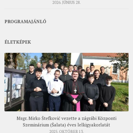
2026. JÚNIUS 28.
PROGRAMAJÁNLÓ
ÉLETKÉPEK
Msgr. Mirko Štefković vezette a zágrábi Központi
Szeminárium (Šalata) éves lelkigyakorlatát
2025. OKTÓBER 13.