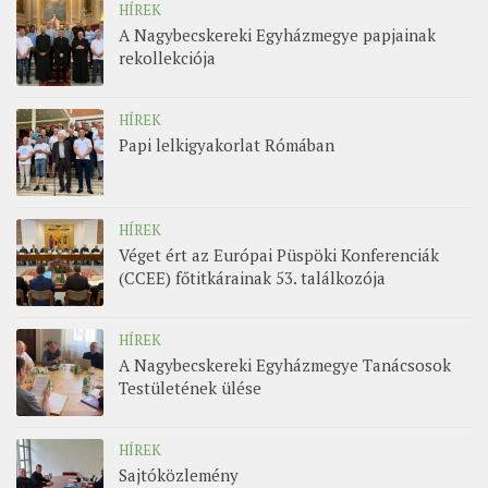
HÍREK
A Nagybecskereki Egyházmegye papjainak
rekollekciója
HÍREK
Papi lelkigyakorlat Rómában
HÍREK
Véget ért az Európai Püspöki Konferenciák
(CCEE) főtitkárainak 53. találkozója
HÍREK
A Nagybecskereki Egyházmegye Tanácsosok
Testületének ülése
HÍREK
Sajtóközlemény