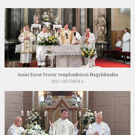
Assisi Szent Ferenc templombúcsú Nagykikindán
2025. OKTÓBER 4.