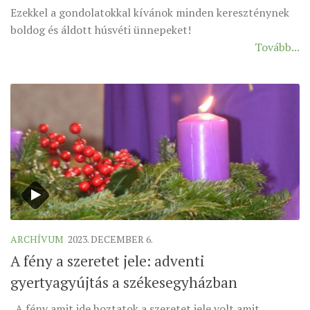
Ezekkel a gondolatokkal kívánok minden kereszténynek
boldog és áldott húsvéti ünnepeket!
Tovább...
ARCHÍVUM
2023. DECEMBER 6.
A fény a szeretet jele: adventi
gyertyagyújtás a székesegyházban
„A fény amit ide hoztatok a szeretet jele volt amit