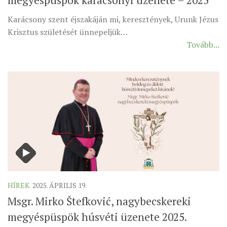
MUNKADOKUMENTUMOK
Karácsony szent éjszakáján mi, keresztények, Urunk Jézus
ZSINATI HÍREK-ÚJSÁG
Krisztus születését ünnepeljük…
Tovább...
PASZTORÁLSZOCIOLÓGIAI FELMÉRÉS
KISKORÚAK VÉDELME
„GYERMEKVÉDELMI” KIHÍVÁSOK KÁNONJOGI
MEGKÖZELÍTÉSBEN
HÍREK
2025. ÁPRILIS 19.
Msgr. Mirko Štefković, nagybecskereki
megyéspüspök húsvéti üzenete 2025.