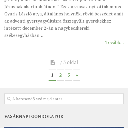
Jézusnak akartunk átadni.” Ezek a szavak nyitották mons.
Gyuris László atya, általános helynök, rövid beszédét amit
az adventi gyertyagyújtásra összegyűlt gyerekekhez
intézett december 2-án a nagybecskereki
székesegyházban…
Tovább...
1 / 3 oldal
1
2
3
»
VASÁRNAPI GONDOLATOK