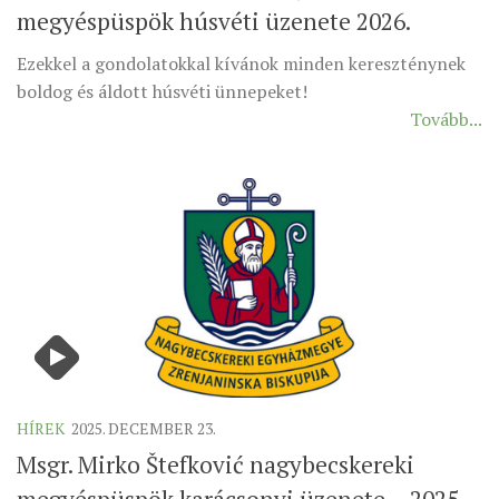
megyéspüspök húsvéti üzenete 2026.
ÉSZAKI ESPERESSÉG
Ezekkel a gondolatokkal kívánok minden kereszténynek
KÖZPONTI ESPERESSÉG
boldog és áldott húsvéti ünnepeket!
DÉLI ESPERESSÉG
Tovább...
ARCHÍVUM
ARCHÍV ÉLETKÉPEK
SZINÓDUS
ORGANIGRAMMA
PÜSPÖKI DEKRÉTUM
ZSINATI IMA
ZSINAT MOTTÓJA, LOGÓJA
ZSINATI IRODA
HÍREK
2025. DECEMBER 23.
KOORDINÁLÓ BIZOTTSÁG
Msgr. Mirko Štefković nagybecskereki
ZSINATI TAGOK
megyéspüspök karácsonyi üzenete – 2025