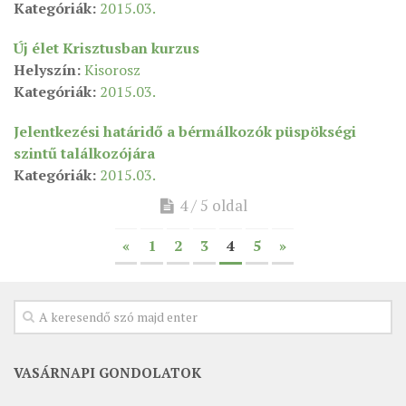
Kategóriák:
2015.03.
ÉSZAKI ESPERESSÉG
Új élet Krisztusban kurzus
KÖZPONTI ESPERESSÉG
Helyszín:
Kisorosz
Kategóriák:
2015.03.
DÉLI ESPERESSÉG
ARCHÍVUM
Jelentkezési határidő a bérmálkozók püspökségi
szintű találkozójára
ARCHÍV ÉLETKÉPEK
Kategóriák:
2015.03.
SZINÓDUS
4 / 5 oldal
ORGANIGRAMMA
«
1
2
3
4
5
»
PÜSPÖKI DEKRÉTUM
ZSINATI IMA
ZSINAT MOTTÓJA, LOGÓJA
ZSINATI IRODA
KOORDINÁLÓ BIZOTTSÁG
VASÁRNAPI GONDOLATOK
ZSINATI TAGOK