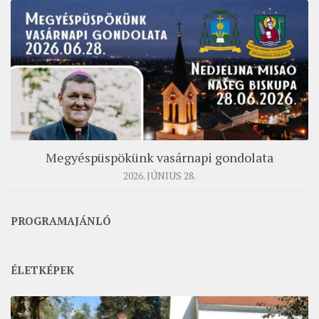
MUNKADOKUMENTUMOK
ZSINATI HÍREK-ÚJSÁG
PASZTORÁLSZOCIOLÓGIAI FELMÉRÉS
KISKORÚAK VÉDELME
„GYERMEKVÉDELMI” KIHÍVÁSOK KÁNONJOGI
MEGKÖZELÍTÉSBEN
Megyéspüspökünk vasárnapi gondolata
2026. JÚNIUS 28.
PROGRAMAJÁNLÓ
ÉLETKÉPEK