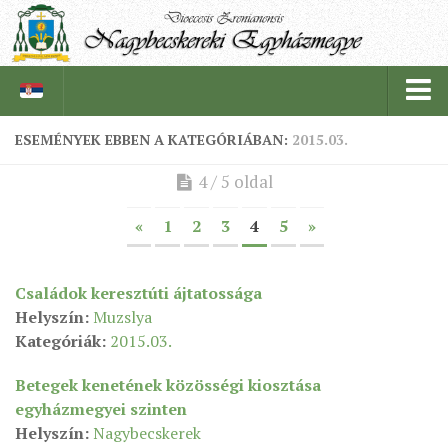
ESEMÉNYEK EBBEN A KATEGÓRIÁBAN:
2015.03.
PÜSPÖKSÉG
4 / 5 oldal
PÜSPÖK
«
1
2
3
4
5
»
TÖRTÉNELEM
EGYHÁZI INTÉZMÉNYEINK
Családok keresztúti ájtatossága
EGYHÁZMEGYEI LEVÉLTÁR
Helyszín:
Muzslya
Kategóriák:
2015.03.
LELKIPÁSZTOROK
SZERZETESRENDEK
Betegek kenetének közösségi kiosztása
egyházmegyei szinten
IN MEMORIAM
Helyszín:
Nagybecskerek
PLÉBÁNIÁK