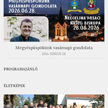
MUNKADOKUMENTUMOK
ZSINATI HÍREK-ÚJSÁG
PASZTORÁLSZOCIOLÓGIAI FELMÉRÉS
KISKORÚAK VÉDELME
„GYERMEKVÉDELMI” KIHÍVÁSOK KÁNONJOGI
MEGKÖZELÍTÉSBEN
Megyéspüspökünk vasárnapi gondolata
2026. JÚNIUS 28.
PROGRAMAJÁNLÓ
ÉLETKÉPEK