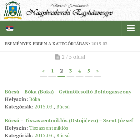
ESEMÉNYEK EBBEN A KATEGÓRIÁBAN:
2015.03.
PÜSPÖKSÉG
2 / 5 oldal
PÜSPÖK
«
1
2
3
4
5
»
TÖRTÉNELEM
EGYHÁZI INTÉZMÉNYEINK
Búcsú – Bóka (Boka) – Gyümölcsoltó Boldogasszony
EGYHÁZMEGYEI LEVÉLTÁR
Helyszín:
Bóka
Kategóriák:
2015.03.
,
Búcsú
LELKIPÁSZTOROK
SZERZETESRENDEK
Búcsú – Tiszaszentmiklós (Ostojićevo) – Szent József
Helyszín:
Tiszaszentmiklós
IN MEMORIAM
Kategóriák:
2015.03.
,
Búcsú
PLÉBÁNIÁK