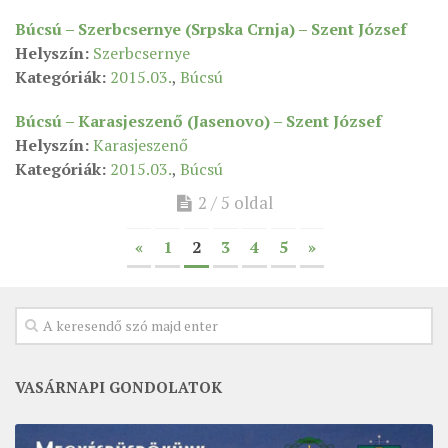
Búcsú – Szerbcsernye (Srpska Crnja) – Szent József
ÉSZAKI ESPERESSÉG
Helyszín:
Szerbcsernye
KÖZPONTI ESPERESSÉG
Kategóriák:
2015.03.
,
Búcsú
DÉLI ESPERESSÉG
Búcsú – Karasjeszenő (Jasenovo) – Szent József
ARCHÍVUM
Helyszín:
Karasjeszenő
Kategóriák:
2015.03.
,
Búcsú
ARCHÍV ÉLETKÉPEK
2 / 5 oldal
SZINÓDUS
ORGANIGRAMMA
«
1
2
3
4
5
»
PÜSPÖKI DEKRÉTUM
ZSINATI IMA
ZSINAT MOTTÓJA, LOGÓJA
ZSINATI IRODA
VASÁRNAPI GONDOLATOK
KOORDINÁLÓ BIZOTTSÁG
ZSINATI TAGOK