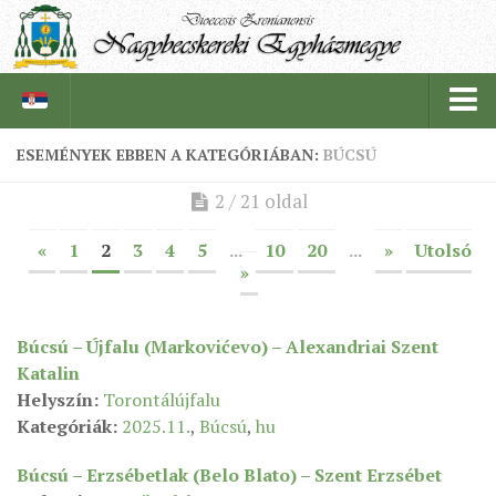
ESEMÉNYEK EBBEN A KATEGÓRIÁBAN:
BÚCSÚ
PÜSPÖKSÉG
2 / 21 oldal
PÜSPÖK
«
1
2
3
4
5
...
10
20
...
»
Utolsó
TÖRTÉNELEM
»
EGYHÁZI INTÉZMÉNYEINK
EGYHÁZMEGYEI LEVÉLTÁR
Búcsú – Újfalu (Markovićevo) – Alexandriai Szent
Katalin
LELKIPÁSZTOROK
Helyszín:
Torontálújfalu
SZERZETESRENDEK
Kategóriák:
2025.11.
,
Búcsú
,
hu
IN MEMORIAM
Búcsú – Erzsébetlak (Belo Blato) – Szent Erzsébet
PLÉBÁNIÁK