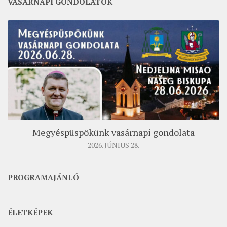
VASÁRNAPI GONDOLATOK
MUNKADOKUMENTUMOK
ZSINATI HÍREK-ÚJSÁG
PASZTORÁLSZOCIOLÓGIAI FELMÉRÉS
KISKORÚAK VÉDELME
„GYERMEKVÉDELMI” KIHÍVÁSOK KÁNONJOGI
MEGKÖZELÍTÉSBEN
Megyéspüspökünk vasárnapi gondolata
2026. JÚNIUS 28.
PROGRAMAJÁNLÓ
ÉLETKÉPEK