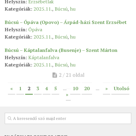
Helyszín:
Erzsébetlak
Kategóriák:
2025.11.
,
Búcsú
,
hu
ÉSZAKI ESPERESSÉG
KÖZPONTI ESPERESSÉG
Búcsú – Ópáva (Opovo) – Árpád-házi Szent Erzsébet
Helyszín:
Ópáva
DÉLI ESPERESSÉG
Kategóriák:
2025.11.
,
Búcsú
,
hu
ARCHÍVUM
Búcsú – Káptalanfalva (Busenje) – Szent Márton
ARCHÍV ÉLETKÉPEK
Helyszín:
Káptalanfalva
SZINÓDUS
Kategóriák:
2025.11.
,
Búcsú
,
hu
ORGANIGRAMMA
2 / 21 oldal
PÜSPÖKI DEKRÉTUM
«
1
2
3
4
5
...
10
20
...
»
Utolsó
ZSINATI IMA
»
ZSINAT MOTTÓJA, LOGÓJA
ZSINATI IRODA
KOORDINÁLÓ BIZOTTSÁG
ZSINATI TAGOK