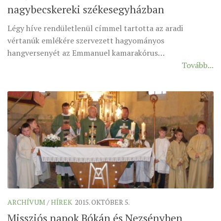
nagybecskereki székesegyházban
ÉSZAKI ESPERESSÉG
Légy híve rendületlenül címmel tartotta az aradi
KÖZPONTI ESPERESSÉG
vértanúk emlékére szervezett hagyományos
DÉLI ESPERESSÉG
hangversenyét az Emmanuel kamarakórus…
Tovább...
ARCHÍVUM
ARCHÍV ÉLETKÉPEK
SZINÓDUS
ORGANIGRAMMA
PÜSPÖKI DEKRÉTUM
ZSINATI IMA
ZSINAT MOTTÓJA, LOGÓJA
ZSINATI IRODA
KOORDINÁLÓ BIZOTTSÁG
ARCHÍVUM
/
HÍREK
2015. OKTÓBER 5.
ZSINATI TAGOK
Missziós napok Bókán és Nezsényben