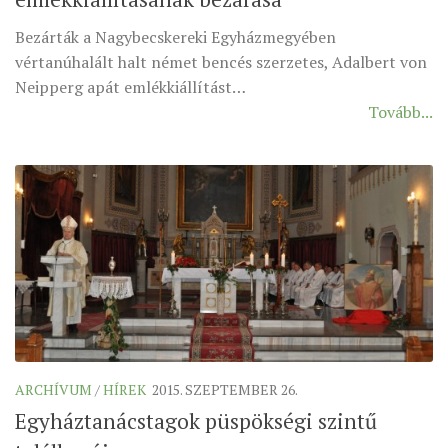
Bezárták a Nagybecskereki Egyházmegyében
vértanúhalált halt német bencés szerzetes, Adalbert von
Neipperg apát emlékkiállítást…
Tovább...
ARCHÍVUM
/
HÍREK
2015. SZEPTEMBER 26.
Egyháztanácstagok püspökségi szintű