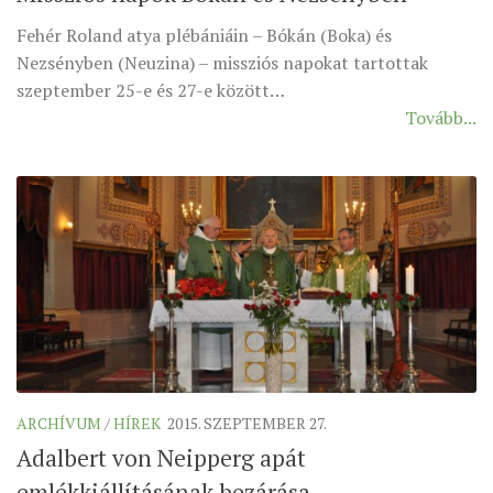
MUNKADOKUMENTUMOK
Fehér Roland atya plébániáin – Bókán (Boka) és
ZSINATI HÍREK-ÚJSÁG
Nezsényben (Neuzina) – missziós napokat tartottak
szeptember 25-e és 27-e között…
PASZTORÁLSZOCIOLÓGIAI FELMÉRÉS
Tovább...
KISKORÚAK VÉDELME
„GYERMEKVÉDELMI” KIHÍVÁSOK KÁNONJOGI
MEGKÖZELÍTÉSBEN
ARCHÍVUM
/
HÍREK
2015. SZEPTEMBER 27.
Adalbert von Neipperg apát
emlékkiállításának bezárása