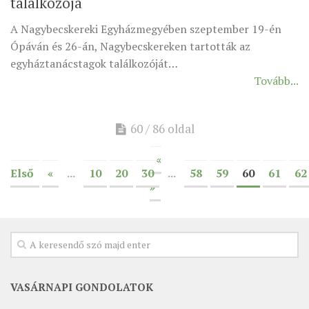
találkozója
A Nagybecskereki Egyházmegyében szeptember 19-én
Ópáván és 26-án, Nagybecskereken tartották az
egyháztanácstagok találkozóját…
Tovább...
60 / 86 oldal
«
Első
«
...
10
20
30
...
58
59
60
61
62
»
VASÁRNAPI GONDOLATOK