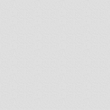
DÉLI ESPERESSÉG
ARCHÍVUM
ARCHÍV ÉLETKÉPEK
SZINÓDUS
ORGANIGRAMMA
PÜSPÖKI DEKRÉTUM
ZSINATI IMA
ZSINAT MOTTÓJA, LOGÓJA
ZSINATI IRODA
KOORDINÁLÓ BIZOTTSÁG
ZSINATI TAGOK
MUNKADOKUMENTUMOK
ZSINATI HÍREK-ÚJSÁG
PASZTORÁLSZOCIOLÓGIAI FELMÉRÉS