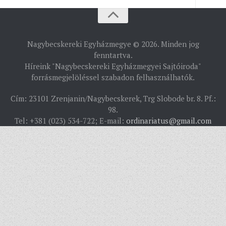
PÜSPÖKSÉG
Nagybecskereki Egyházmegye © 2026. Minden jog
PÜSPÖK
fenntartva.
Híreink "Nagybecskereki Egyházmegyei Sajtóiroda"
TÖRTÉNELEM
forrásmegjelöléssel szabadon felhasználhatók.
EGYHÁZI INTÉZMÉNYEINK
Cím: 23101 Zrenjanin/Nagybecskerek, Trg Slobode br. 8. Pf.:
EGYHÁZMEGYEI LEVÉLTÁR
98.
Tel: +381 (023) 534-722; E-mail:
ordinariatus@gmail.com
LELKIPÁSZTOROK
SZERZETESRENDEK
IN MEMORIAM
PLÉBÁNIÁK
ÉSZAKI ESPERESSÉG
KÖZPONTI ESPERESSÉG