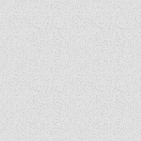
KISKORÚAK VÉDELME
„GYERMEKVÉDELMI” KIHÍVÁSOK KÁNONJOGI
MEGKÖZELÍTÉSBEN