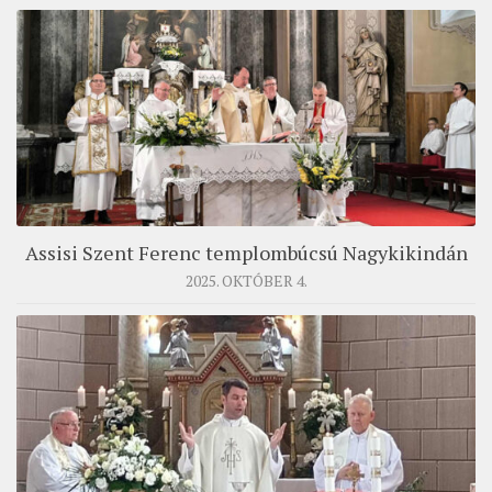
Assisi Szent Ferenc templombúcsú Nagykikindán
2025. OKTÓBER 4.