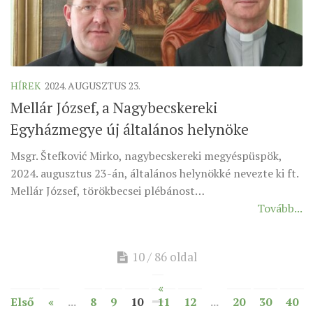
HÍREK
2024. AUGUSZTUS 23.
Mellár József, a Nagybecskereki
Egyházmegye új általános helynöke
Msgr. Štefković Mirko, nagybecskereki megyéspüspök,
2024. augusztus 23-án, általános helynökké nevezte ki ft.
Mellár József, törökbecsei plébánost…
Tovább...
10 / 86 oldal
«
Első
«
...
8
9
10
11
12
...
20
30
40