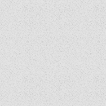
ZSINATI IRODA
KOORDINÁLÓ BIZOTTSÁG
ZSINATI TAGOK
MUNKADOKUMENTUMOK
ZSINATI HÍREK-ÚJSÁG
PASZTORÁLSZOCIOLÓGIAI FELMÉRÉS
KISKORÚAK VÉDELME
„GYERMEKVÉDELMI” KIHÍVÁSOK KÁNONJOGI
MEGKÖZELÍTÉSBEN