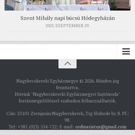
Szent Mihály napi búcsú Hódegyházán
2025. SZEPTEMBER 29.
PÜSPÖKSÉG
Nagybecskereki Egyházmegye © 2026. Minden jog
PÜSPÖK
fenntartva.
Híreink "Nagybecskereki Egyházmegyei Sajtóiroda"
TÖRTÉNELEM
forrásmegjelöléssel szabadon felhasználhatók.
EGYHÁZI INTÉZMÉNYEINK
Cím: 23101 Zrenjanin/Nagybecskerek, Trg Slobode br. 8. Pf.:
EGYHÁZMEGYEI LEVÉLTÁR
98.
Tel: +381 (023) 534-722; E-mail:
ordinariatus@gmail.com
LELKIPÁSZTOROK