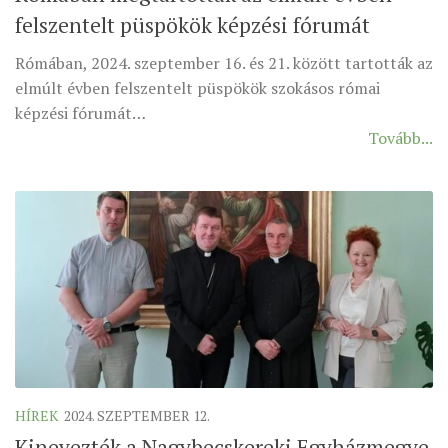
felszentelt püspökök képzési fórumát
MUNKADOKUMENTUMOK
ZSINATI HÍREK-ÚJSÁG
Rómában, 2024. szeptember 16. és 21. között tartották az
elmúlt évben felszentelt püspökök szokásos római
PASZTORÁLSZOCIOLÓGIAI FELMÉRÉS
képzési fórumát…
KISKORÚAK VÉDELME
Tovább...
„GYERMEKVÉDELMI” KIHÍVÁSOK KÁNONJOGI
MEGKÖZELÍTÉSBEN
HÍREK
2024. SZEPTEMBER 12.
Kinevezték a Nagybecskereki Egyházmegye