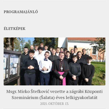
PROGRAMAJÁNLÓ
ÉLETKÉPEK
Msgr. Mirko Štefković vezette a zágrábi Központi
Szeminárium (Šalata) éves lelkigyakorlatát
2025. OKTÓBER 13.