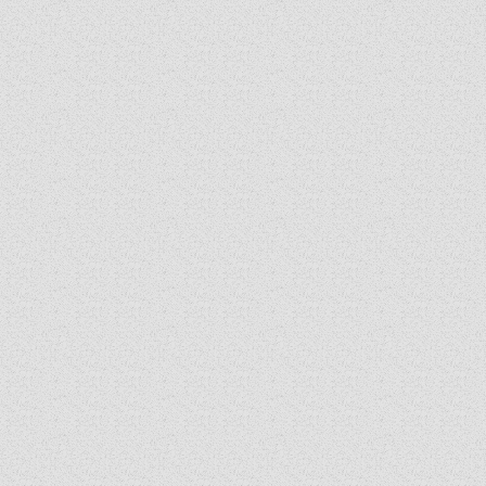
SZERZETESRENDEK
IN MEMORIAM
PLÉBÁNIÁK
ÉSZAKI ESPERESSÉG
KÖZPONTI ESPERESSÉG
DÉLI ESPERESSÉG
ARCHÍVUM
ARCHÍV ÉLETKÉPEK
SZINÓDUS
ORGANIGRAMMA
PÜSPÖKI DEKRÉTUM
ZSINATI IMA
ZSINAT MOTTÓJA, LOGÓJA