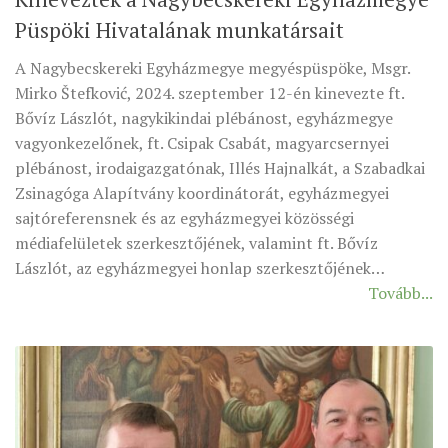
Püspöki Hivatalának munkatársait
A Nagybecskereki Egyházmegye megyéspüspöke, Msgr.
Mirko Štefković, 2024. szeptember 12-én kinevezte ft.
Bővíz Lászlót, nagykikindai plébánost, egyházmegye
vagyonkezelőnek, ft. Csipak Csabát, magyarcsernyei
plébánost, irodaigazgatónak, Illés Hajnalkát, a Szabadkai
Zsinagóga Alapítvány koordinátorát, egyházmegyei
sajtóreferensnek és az egyházmegyei közösségi
médiafelületek szerkesztőjének, valamint ft. Bővíz
Lászlót, az egyházmegyei honlap szerkesztőjének…
Tovább...