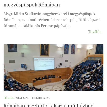
megyéspüspök Rómában
ÉSZAKI ESPERESSÉG
Msgr. Mirko Štefković, nagybecskereki megyéspüspök
KÖZPONTI ESPERESSÉG
Rómában, az elmúlt évben felszentelt püspökök képzési
DÉLI ESPERESSÉG
fórumán – találkozás Ferenc pápával…
Tovább...
ARCHÍVUM
ARCHÍV ÉLETKÉPEK
SZINÓDUS
ORGANIGRAMMA
PÜSPÖKI DEKRÉTUM
ZSINATI IMA
ZSINAT MOTTÓJA, LOGÓJA
ZSINATI IRODA
KOORDINÁLÓ BIZOTTSÁG
HÍREK
2024. SZEPTEMBER 23.
ZSINATI TAGOK
Rómában megtartották az elmúlt évben