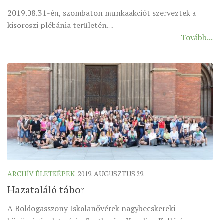
2019.08.31-én, szombaton munkaakciót szerveztek a
ÉSZAKI ESPERESSÉG
kisoroszi plébánia területén…
KÖZPONTI ESPERESSÉG
Tovább...
DÉLI ESPERESSÉG
ARCHÍVUM
ARCHÍV ÉLETKÉPEK
SZINÓDUS
ORGANIGRAMMA
PÜSPÖKI DEKRÉTUM
ZSINATI IMA
ZSINAT MOTTÓJA, LOGÓJA
ARCHÍV ÉLETKÉPEK
2019. AUGUSZTUS 29.
ZSINATI IRODA
Hazataláló tábor
KOORDINÁLÓ BIZOTTSÁG
A Boldogasszony Iskolanővérek nagybecskereki
ZSINATI TAGOK