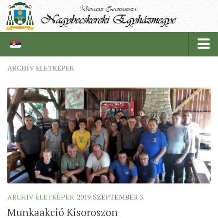
ARCHÍV ÉLETKÉPEK
PÜSPÖKSÉG
PÜSPÖK
TÖRTÉNELEM
EGYHÁZI INTÉZMÉNYEINK
EGYHÁZMEGYEI LEVÉLTÁR
LELKIPÁSZTOROK
SZERZETESRENDEK
ARCHÍV ÉLETKÉPEK
2019. SZEPTEMBER 3.
IN MEMORIAM
Munkaakció Kisoroszon
PLÉBÁNIÁK