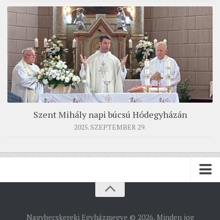
Szent Mihály napi búcsú Hódegyházán
2025. SZEPTEMBER 29.
PÜSPÖKSÉG
Nagybecskereki Egyházmegye © 2026. Minden jog