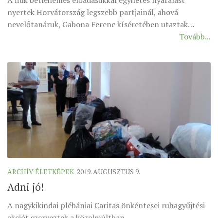
nyertek Horvátország legszebb partjainál, ahová
nevelőtanáruk, Gabona Ferenc kíséretében utaztak…
Tovább...
ARCHÍV ÉLETKÉPEK
2019. AUGUSZTUS 9.
Adni jó!
A nagykikindai plébániai Caritas önkéntesei ruhagyűjtési
akciót szerveztek a közelmúltban…