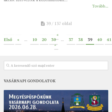
Tovább...
39 / 137 oldal
«
Első
«
...
10
20
30
...
37
38
39
40
41
»
VASÁRNAPI GONDOLATOK