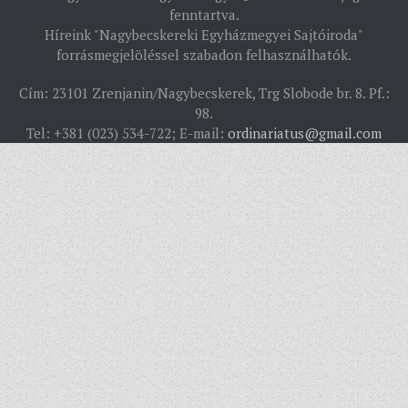
PÜSPÖK
fenntartva.
Híreink "Nagybecskereki Egyházmegyei Sajtóiroda"
TÖRTÉNELEM
forrásmegjelöléssel szabadon felhasználhatók.
EGYHÁZI INTÉZMÉNYEINK
Cím: 23101 Zrenjanin/Nagybecskerek, Trg Slobode br. 8. Pf.:
EGYHÁZMEGYEI LEVÉLTÁR
98.
Tel: +381 (023) 534-722; E-mail:
ordinariatus@gmail.com
LELKIPÁSZTOROK
SZERZETESRENDEK
IN MEMORIAM
PLÉBÁNIÁK
ÉSZAKI ESPERESSÉG
KÖZPONTI ESPERESSÉG
DÉLI ESPERESSÉG
ARCHÍVUM
ARCHÍV ÉLETKÉPEK