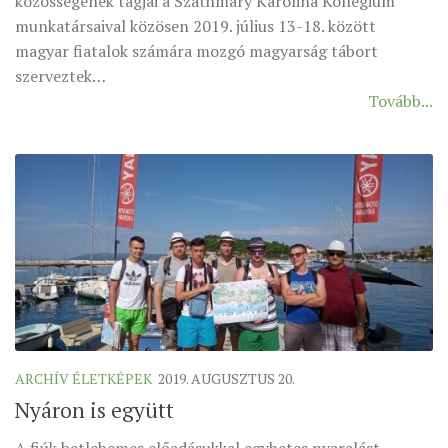
közösségének tagjai a Szathmáry Karolina Kollégium
MUNKADOKUMENTUMOK
munkatársaival közösen 2019. július 13-18. között
magyar fiatalok számára mozgó magyarság tábort
ZSINATI HÍREK-ÚJSÁG
szerveztek…
PASZTORÁLSZOCIOLÓGIAI FELMÉRÉS
Tovább...
KISKORÚAK VÉDELME
„GYERMEKVÉDELMI” KIHÍVÁSOK KÁNONJOGI
MEGKÖZELÍTÉSBEN
ARCHÍV ÉLETKÉPEK
2019. AUGUSZTUS 20.
Nyáron is együtt
A fiúk betlehemes előadásukkal egyhetes nyaralást