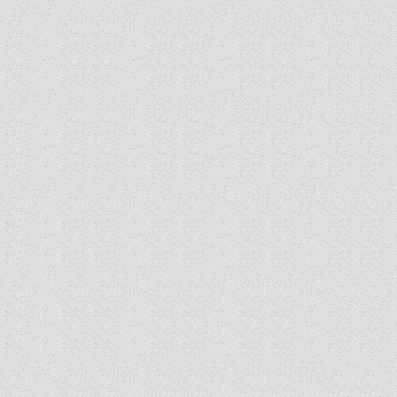
SZINÓDUS
ORGANIGRAMMA
PÜSPÖKI DEKRÉTUM
ZSINATI IMA
ZSINAT MOTTÓJA, LOGÓJA
ZSINATI IRODA
KOORDINÁLÓ BIZOTTSÁG
ZSINATI TAGOK
MUNKADOKUMENTUMOK
ZSINATI HÍREK-ÚJSÁG
PASZTORÁLSZOCIOLÓGIAI FELMÉRÉS
KISKORÚAK VÉDELME
„GYERMEKVÉDELMI” KIHÍVÁSOK KÁNONJOGI
MEGKÖZELÍTÉSBEN