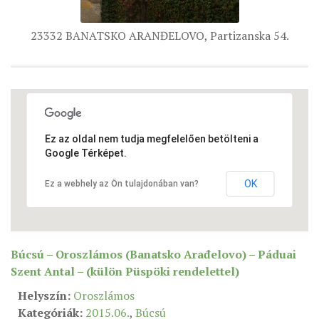
ÉSZAKI ESPERESSÉG
23332 BANATSKO ARANĐELOVO, Partizanska 54.
KÖZPONTI ESPERESSÉG
DÉLI ESPERESSÉG
ARCHÍVUM
ARCHÍV ÉLETKÉPEK
Ez az oldal nem tudja megfelelően betölteni a
SZINÓDUS
Google Térképet.
ORGANIGRAMMA
OK
Ez a webhely az Ön tulajdonában van?
PÜSPÖKI DEKRÉTUM
ZSINATI IMA
ZSINAT MOTTÓJA, LOGÓJA
Búcsú – Oroszlámos (Banatsko Arađelovo) – Páduai
ZSINATI IRODA
Szent Antal – (külön Püspöki rendelettel)
KOORDINÁLÓ BIZOTTSÁG
Helyszín:
Oroszlámos
ZSINATI TAGOK
Kategóriák:
2015.06.
,
Búcsú