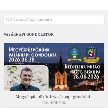
MUNKADOKUMENTUMOK
ZSINATI HÍREK-ÚJSÁG
PASZTORÁLSZOCIOLÓGIAI FELMÉRÉS
KISKORÚAK VÉDELME
VASÁRNAPI GONDOLATOK
„GYERMEKVÉDELMI” KIHÍVÁSOK KÁNONJOGI
MEGKÖZELÍTÉSBEN
Megyéspüspökünk vasárnapi gondolata
2026. JÚNIUS 28.