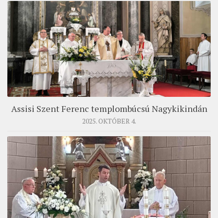
Assisi Szent Ferenc templombúcsú Nagykikindán
2025. OKTÓBER 4.