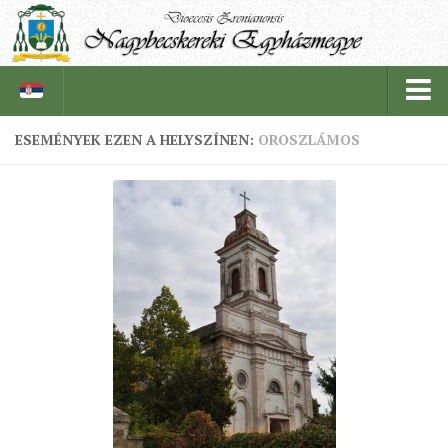
ESEMÉNYEK EZEN A HELYSZÍNEN:
OROSZLÁMOS
PÜSPÖKSÉG
PÜSPÖK
TÖRTÉNELEM
EGYHÁZI INTÉZMÉNYEINK
EGYHÁZMEGYEI LEVÉLTÁR
LELKIPÁSZTOROK
SZERZETESRENDEK
IN MEMORIAM
PLÉBÁNIÁK