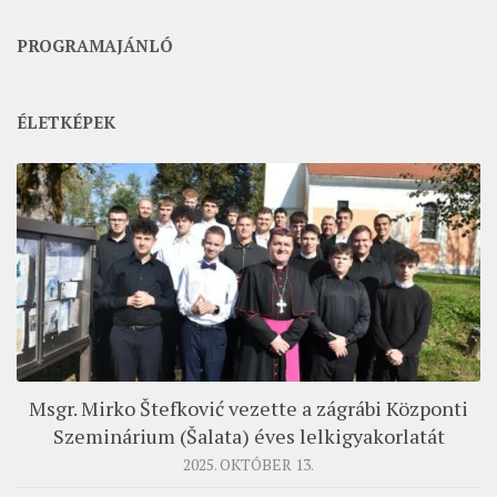
PROGRAMAJÁNLÓ
ÉLETKÉPEK
Msgr. Mirko Štefković vezette a zágrábi Központi
Szeminárium (Šalata) éves lelkigyakorlatát
2025. OKTÓBER 13.