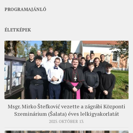
PROGRAMAJÁNLÓ
ÉLETKÉPEK
Msgr. Mirko Štefković vezette a zágrábi Központi
Szeminárium (Šalata) éves lelkigyakorlatát
2025. OKTÓBER 13.