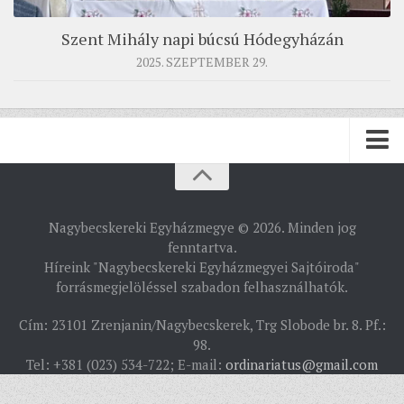
Szent Mihály napi búcsú Hódegyházán
2025. SZEPTEMBER 29.
PÜSPÖKSÉG
Nagybecskereki Egyházmegye © 2026. Minden jog
PÜSPÖK
fenntartva.
Híreink "Nagybecskereki Egyházmegyei Sajtóiroda"
TÖRTÉNELEM
forrásmegjelöléssel szabadon felhasználhatók.
EGYHÁZI INTÉZMÉNYEINK
Cím: 23101 Zrenjanin/Nagybecskerek, Trg Slobode br. 8. Pf.:
EGYHÁZMEGYEI LEVÉLTÁR
98.
Tel: +381 (023) 534-722; E-mail:
ordinariatus@gmail.com
LELKIPÁSZTOROK
SZERZETESRENDEK