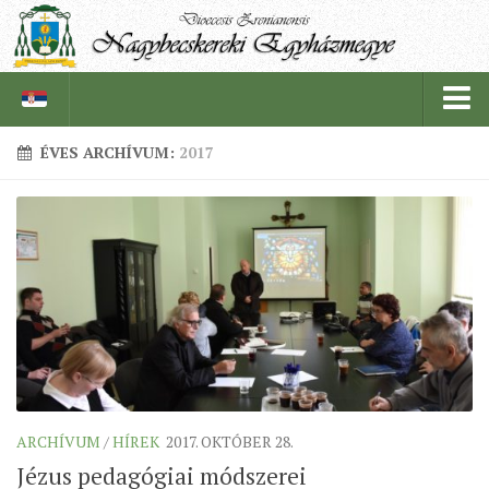
ÉVES ARCHÍVUM:
2017
PÜSPÖKSÉG
PÜSPÖK
TÖRTÉNELEM
EGYHÁZI INTÉZMÉNYEINK
EGYHÁZMEGYEI LEVÉLTÁR
LELKIPÁSZTOROK
SZERZETESRENDEK
ARCHÍVUM
/
HÍREK
2017. OKTÓBER 28.
IN MEMORIAM
Jézus pedagógiai módszerei
PLÉBÁNIÁK