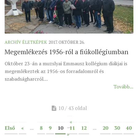
ARCHÍV ÉLETKÉPEK
2017. OKTÓBER 26.
Megemlékezés 1956-ról a fiúkollégiumban
Október 23-án a muzslyai Emmausz kollégium diákjai is
megemlékeztek az 1956-os forradalomról és
szabadságharcról…
Tovább...
10 / 43 oldal
«
Első
«
...
8
9
10
11
12
...
20
30
40
»