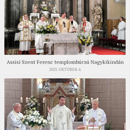
Assisi Szent Ferenc templombúcsú Nagykikindán
2025. OKTÓBER 4.