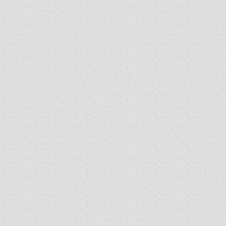
IN MEMORIAM
PLÉBÁNIÁK
ÉSZAKI ESPERESSÉG
KÖZPONTI ESPERESSÉG
DÉLI ESPERESSÉG
ARCHÍVUM
ARCHÍV ÉLETKÉPEK
SZINÓDUS
ORGANIGRAMMA
PÜSPÖKI DEKRÉTUM
ZSINATI IMA
ZSINAT MOTTÓJA, LOGÓJA
ZSINATI IRODA