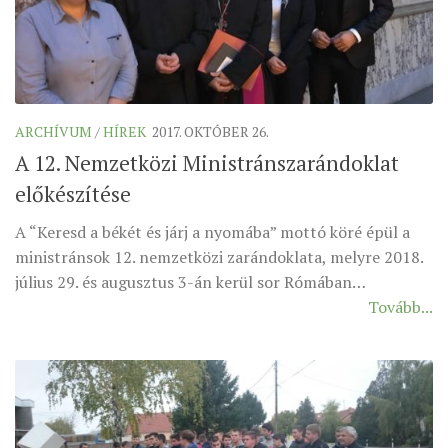
MUNKADOKUMENTUMOK
ZSINATI HÍREK-ÚJSÁG
PASZTORÁLSZOCIOLÓGIAI FELMÉRÉS
KISKORÚAK VÉDELME
ARCHÍVUM
/
HÍREK
2017. OKTÓBER 26.
A 12. Nemzetközi Ministránszarándoklat
„GYERMEKVÉDELMI” KIHÍVÁSOK KÁNONJOGI
MEGKÖZELÍTÉSBEN
előkészítése
A “Keresd a békét és járj a nyomába” mottó köré épül a
ministránsok 12. nemzetközi zarándoklata, melyre 2018.
július 29. és augusztus 3-án kerül sor Rómában…
Tovább...