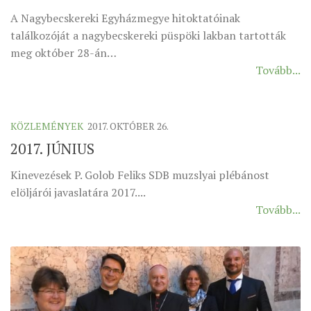
A Nagybecskereki Egyházmegye hitoktatóinak
ÉSZAKI ESPERESSÉG
találkozóját a nagybecskereki püspöki lakban tartották
KÖZPONTI ESPERESSÉG
meg október 28-án…
Tovább...
DÉLI ESPERESSÉG
ARCHÍVUM
ARCHÍV ÉLETKÉPEK
KÖZLEMÉNYEK
2017. OKTÓBER 26.
SZINÓDUS
2017. JÚNIUS
ORGANIGRAMMA
Kinevezések P. Golob Feliks SDB muzslyai plébánost
PÜSPÖKI DEKRÉTUM
elöljárói javaslatára 2017....
Tovább...
ZSINATI IMA
ZSINAT MOTTÓJA, LOGÓJA
ZSINATI IRODA
KOORDINÁLÓ BIZOTTSÁG
ZSINATI TAGOK