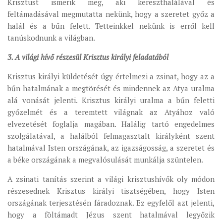
Krisztust ismerik meg, aki kereszthalálával és
feltámadásával megmutatta nekünk, hogy a szeretet győz a
halál és a bűn felett. Tetteinkkel nekünk is erről kell
tanúskodnunk a világban.
3. A világi hívő részesül Krisztus királyi feladatából
Krisztus királyi küldetését úgy értelmezi a zsinat, hogy az a
bűn hatalmának a megtörését és mindennek az Atya uralma
alá vonását jelenti. Krisztus királyi uralma a bűn feletti
győzelmét és a teremtett világnak az Atyához való
elvezetését foglalja magában. Halálig tartó engedelmes
szolgálatával, a halálból felmagasztalt királyként szent
hatalmával Isten országának, az igazságosság, a szeretet és
a béke országának a megvalósulását munkálja szüntelen.
A zsinati tanítás szerint a világi krisztushívők oly módon
részesednek Krisztus királyi tisztségében, hogy Isten
országának terjesztésén fáradoznak. Ez egyfelől azt jelenti,
hogy a föltámadt Jézus szent hatalmával legyőzik