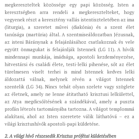
megkereszteltek közössége egy papi közösség. Isten a
keresztségben arra rendeli a megkeresztelteket, hogy
vegyenek részt a keresztény vallás istentiszteletében az ima
(liturgia), a szeretet művei (diakónia) és a szent élet
tanúsága (martüria) által. A szentmiseáldozatban Jézusnak,
az isteni Báránynak a felajánlásához csatlakoznak és vele
együtt önmagukat is felajánlják Istennek (LG 11). A hívők
mindennapi munkája, imádsága, apostoli kezdeményezése,
hitvestársi és családi élete, testi-lelki pihenése, sőt az élet
türelmesen viselt terhei is mind Istennek kedves lelki
áldozattá válnak, melynek révén a világot Istennek
szentelik (LG 34). Nincs tehát olyan szelete vagy szöglete
az életnek, amely ne lenne átitatható krisztusi lelkülettel,
az Atya megdicsőítésének a szándékával, amely a puszta
profán létezés tartományába tartozna. A világot templommá
alakítani, ahol az Isten szeretete válik láthatóvá – ez a
világi krisztushívők apostoli-papi küldetése.
2. A világi hívő részesedik Krisztus prófétai küldetésében