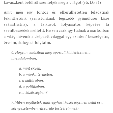
kovászként belülről szenteljék meg a világot (vö. LG 31)
Amit még egy fontos és elkerülhetetlen feladatnak
tekinthetünk (zsinatunknak legszebb gyümölcsei közé
számíthatna): a laikusok folyamatos képzése (a
szentbeszédek mellett). Hiszen csak így tudnak a mai korban
a világi híveink a „képzett világgal egy szinten” beszélgetni,
érvelni, dialógust folytatni.
6. Hogyan valósítom meg apostoli küldetésemet a
társadalomban:
a. mint egyén,
b. a munka területén,
c. a kultúrában,
d. a politikában,
e. a közösségben?
7. Miben segíthetek saját egyházi közösségemen belül és a
környezetemben rászoruló testvéreimnek?