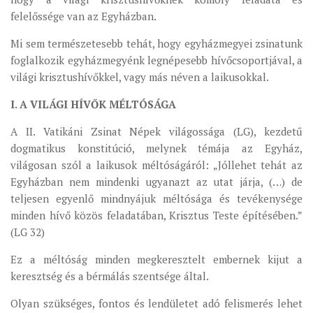
felelőssége van az Egyházban.
ÉSZAKI ESPERESSÉG
Mi sem természetesebb tehát, hogy egyházmegyei zsinatunk
KÖZPONTI ESPERESSÉG
foglalkozik egyházmegyénk legnépesebb hívőcsoportjával, a
DÉLI ESPERESSÉG
világi krisztushívőkkel, vagy más néven a laikusokkal.
ARCHÍVUM
I. A VILÁGI HÍVŐK MÉLTÓSÁGA
ARCHÍV ÉLETKÉPEK
A II. Vatikáni Zsinat Népek világossága (LG), kezdetű
SZINÓDUS
dogmatikus konstitúció, melynek témája az Egyház,
világosan szól a laikusok méltóságáról: „Jóllehet tehát az
ORGANIGRAMMA
Egyházban nem mindenki ugyanazt az utat járja, (…) de
PÜSPÖKI DEKRÉTUM
teljesen egyenlő mindnyájuk méltósága és tevékenysége
ZSINATI IMA
minden hívő közös feladatában, Krisztus Teste építésében.”
(LG 32)
ZSINAT MOTTÓJA, LOGÓJA
Ez a méltóság minden megkeresztelt embernek kijut a
ZSINATI IRODA
keresztség és a bérmálás szentsége által.
KOORDINÁLÓ BIZOTTSÁG
Olyan szükséges, fontos és lendületet adó felismerés lehet
ZSINATI TAGOK