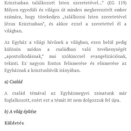
Krisztusban találkozott Isten szeretetével…” (EG 119)
Milyen egyedüli és világos út minden megkeresztelt ember
számára, hogy törekedjen „találkozni Isten szeretetével
Jézus Krisztusban”, és akkor ezzel a szeretettel él a
világban.
Az Egyház a világi hívőnek a világban, ezen belül pedig
különös módon a családban való tevékenységét
„apostolkodásnak,” mai szókinccsel evangelizációnak,
tekinti. Ez nagyon fontos felismerése és elismerése az
Egyháznak a krisztushívők irányában.
a) Család
A család témával az Egyházmegyei zsinatunk már
foglalkozott, ezért ezt a témát itt nem dolgozzuk fel újra.
b) A világ építése
Küldetés