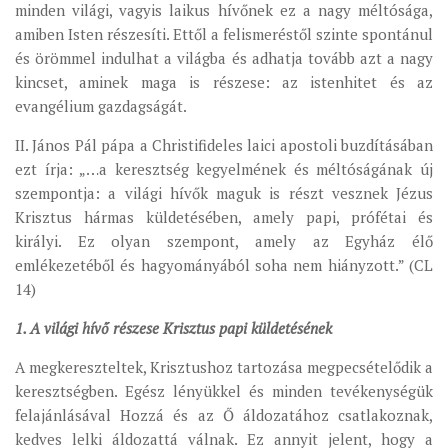
minden világi, vagyis laikus hívőnek ez a nagy méltósága,
MUNKADOKUMENTUMOK
amiben Isten részesíti. Ettől a felismeréstől szinte spontánul
ZSINATI HÍREK-ÚJSÁG
és örömmel indulhat a világba és adhatja tovább azt a nagy
kincset, aminek maga is részese: az istenhitet és az
PASZTORÁLSZOCIOLÓGIAI FELMÉRÉS
evangélium gazdagságát.
KISKORÚAK VÉDELME
II. János Pál pápa a Christifideles laici apostoli buzdításában
„GYERMEKVÉDELMI” KIHÍVÁSOK KÁNONJOGI
ezt írja: „…a keresztség kegyelmének és méltóságának új
MEGKÖZELÍTÉSBEN
szempontja: a világi hívők maguk is részt vesznek Jézus
Krisztus hármas küldetésében, amely papi, prófétai és
királyi. Ez olyan szempont, amely az Egyház élő
emlékezetéből és hagyományából soha nem hiányzott.” (CL
14)
1. A világi hívő részese Krisztus papi küldetésének
A megkereszteltek, Krisztushoz tartozása megpecsételődik a
keresztségben. Egész lényükkel és minden tevékenységük
felajánlásával Hozzá és az Ő áldozatához csatlakoznak,
kedves lelki áldozattá válnak. Ez annyit jelent, hogy a