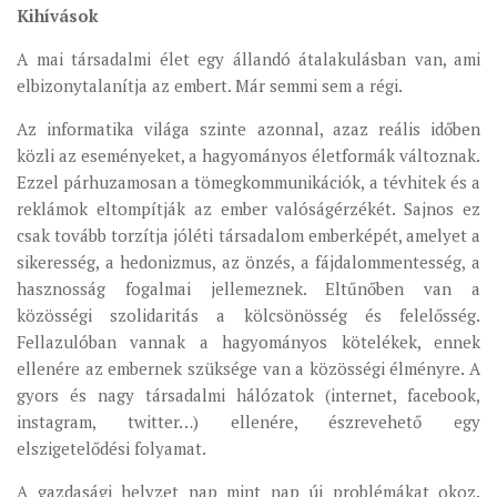
Kihívások
A mai társadalmi élet egy állandó átalakulásban van, ami
elbizonytalanítja az embert. Már semmi sem a régi.
Az informatika világa szinte azonnal, azaz reális időben
közli az eseményeket, a hagyományos életformák változnak.
Ezzel párhuzamosan a tömegkommunikációk, a tévhitek és a
reklámok eltompítják az ember valóságérzékét. Sajnos ez
csak tovább torzítja jóléti társadalom emberképét, amelyet a
sikeresség, a hedonizmus, az önzés, a fájdalommentesség, a
hasznosság fogalmai jellemeznek. Eltűnőben van a
közösségi szolidaritás a kölcsönösség és felelősség.
Fellazulóban vannak a hagyományos kötelékek, ennek
ellenére az embernek szüksége van a közösségi élményre. A
gyors és nagy társadalmi hálózatok (internet, facebook,
instagram, twitter…) ellenére, észrevehető egy
elszigetelődési folyamat.
A gazdasági helyzet nap mint nap új problémákat okoz.