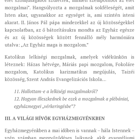
élet szomjúságából születtek; minden szempontból az élet
mozgalmai”. Hangsúlyozta a mozgalmak sokféleségét, amit
Isten akar, ugyanakkor az egységet is, ami szintén isteni
akarat. II. János Pál pápa mindezekkel az új közösségekkel
kapcsolatban, az ő bátorításukra mondta az Egyház egésze
és az új közösségek között fennálló mély harmóniára
utalva: „Az Egyház maga is mozgalom.”
Katolikus lelkiségi mozgalmak, amelyek vidékünkön is
léteznek: Házas hétvége, Máriás papi mozgalom, Fokoláre
mozgalom, Katolikus karizmatikus megújulás, Taizéi
közösség, Szent András Evangelizációs Iskola…
11. Hallottam-e a lelkiségi mozgalmakról?
12. Hogyan illeszkednek be ezek a mozgalmak a plébániai,
egyházmegyei „vérkeringésbe”?
III. A VILÁGI HÍVŐK EGYHÁZMEGYÉNKBEN
Egyházmegyénkben a mai időben is vannak – hála Istennek –
szép számban meggyőződéses laikusok, akik evangéliumi