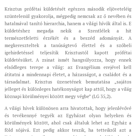
Krisztus prófétai küldetését egészen második eljöveteléig
szüntelenül gyakorolja, mégpedig nemcsak az ő nevében és
hatalmával tanító hierarchia, hanem a világi hívők által is. E
küldetéshez megadja nekik a Szentlélek a hit
természetfeletti érzékét és a beszéd adományát. A
megkereszteltek a tanúságtevő élettel és a szóbeli
igehirdetéssel teljesítik Krisztustól kapott prófétai
küldetésüket. A zsinat ismét hangsúlyozza, hogy ennek
elsődleges terepe a világ: az Evangélium erejével kell
átitatni a mindennapi életet, a házasságot, a családot és a
társadalmat. Krisztus üzenetének bemutatása „sajátos
jelleget és különleges hatékonyságot kap attól, hogy a világ
köznapi körülményei között megy végbe” (LG 35,2).
A világi hívek különösen arra hivatottak, hogy jelenlévővé
és tevékennyé tegyék az Egyházat olyan helyeken és
körülmények között, ahol csak általuk lehet az Egyház a
föld sójává. Ezt pedig akkor teszik, ha tetteikről azt a