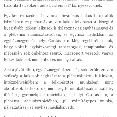
hasonlattal, sóként adnak „isteni ízt” környezetüknek.
Egy-két évtizede már vannak hivatásos laikus hitoktatók
iskolákban és plébániákon, van laikus lelkipásztori kisegítő
is, az újabb időben laikusok is dolgoznak az egyházmegyei és
a plébániai adminisztrációban, az egyházi médiákban, az
egyházmegyei és helyi Caritas-ban. Még régebbről tudjuk,
hogy voltak egyházközségi tanácstagok, templomban és
plébánián sok önkéntes segítő, imacsoport vezetők, vagyis
lelkes laikusok mindenhol és mindig voltak.
Ami a jövőt illeti, egyházmegyénkben még sok területen van
szükség a laikusok segítségére a plébániáinkon, fíliáinkon,
intézményeinkben: a lelkipásztori munkában, mint
akolitusok és lektorok, mint segítő munkatársak a családi-,
ifjúsági-, gyermekpasztorációban, a helyi Caritas-ban, a
plébániai adminisztrációban, (pl. számítógépes munka,
pályázatírás), az egyházi médiában stb.