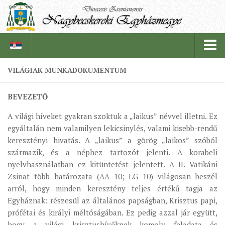
VILÁGIAK MUNKADOKUMENTUM
PÜSPÖKSÉG
BEVEZETŐ
PÜSPÖK
A világi híveket gyakran szoktuk a „laikus” névvel illetni. Ez
TÖRTÉNELEM
egyáltalán nem valamilyen lekicsinylés, valami kisebb-rendű
EGYHÁZI INTÉZMÉNYEINK
keresztényi hivatás. A „laikus” a görög „laikos” szóból
származik, és a néphez tartozót jelenti. A korabeli
EGYHÁZMEGYEI LEVÉLTÁR
nyelvhasználatban ez kitüntetést jelentett. A II. Vatikáni
LELKIPÁSZTOROK
Zsinat több határozata (AA 10; LG 10) világosan beszél
arról, hogy minden keresztény teljes értékű tagja az
SZERZETESRENDEK
Egyháznak: részesül az általános papságban, Krisztus papi,
IN MEMORIAM
prófétai és királyi méltóságában. Ez pedig azzal jár együtt,
PLÉBÁNIÁK
hogy a világi krisztushívőknek komoly feladata és