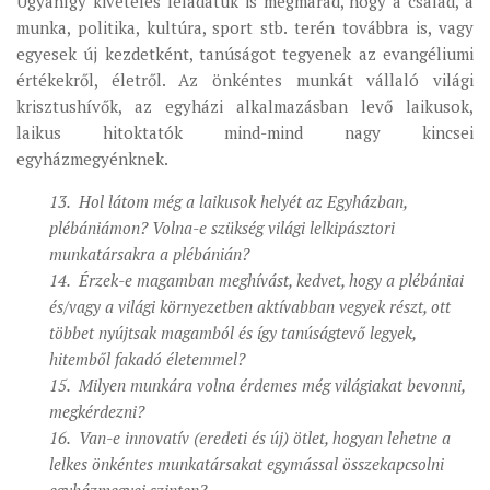
Ugyanígy kivételes feladatuk is megmarad, hogy a család, a
munka, politika, kultúra, sport stb. terén továbbra is, vagy
egyesek új kezdetként, tanúságot tegyenek az evangéliumi
értékekről, életről. Az önkéntes munkát vállaló világi
krisztushívők, az egyházi alkalmazásban levő laikusok,
laikus hitoktatók mind-mind nagy kincsei
egyházmegyénknek.
13. Hol látom még a laikusok helyét az Egyházban,
plébániámon? Volna-e szükség világi lelkipásztori
munkatársakra a plébánián?
14. Érzek-e magamban meghívást, kedvet, hogy a plébániai
és/vagy a világi környezetben aktívabban vegyek részt, ott
többet nyújtsak magamból és így tanúságtevő legyek,
hitemből fakadó életemmel?
15. Milyen munkára volna érdemes még világiakat bevonni,
megkérdezni?
16. Van-e innovatív (eredeti és új) ötlet, hogyan lehetne a
lelkes önkéntes munkatársakat egymással összekapcsolni