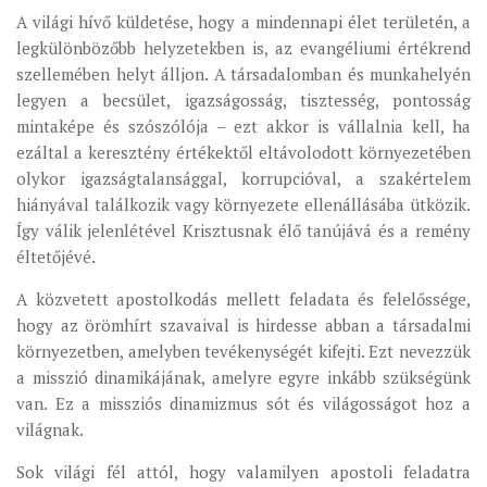
A világi hívő küldetése, hogy a mindennapi élet területén, a
legkülönbözőbb helyzetekben is, az evangéliumi értékrend
szellemében helyt álljon. A társadalomban és munkahelyén
legyen a becsület, igazságosság, tisztesség, pontosság
mintaképe és szószólója – ezt akkor is vállalnia kell, ha
ezáltal a keresztény értékektől eltávolodott környezetében
olykor igazságtalansággal, korrupcióval, a szakértelem
hiányával találkozik vagy környezete ellenállásába ütközik.
Így válik jelenlétével Krisztusnak élő tanújává és a remény
éltetőjévé.
A közvetett apostolkodás mellett feladata és felelőssége,
hogy az örömhírt szavaival is hirdesse abban a társadalmi
környezetben, amelyben tevékenységét kifejti. Ezt nevezzük
a misszió dinamikájának, amelyre egyre inkább szükségünk
van. Ez a missziós dinamizmus sót és világosságot hoz a
világnak.
Sok világi fél attól, hogy valamilyen apostoli feladatra