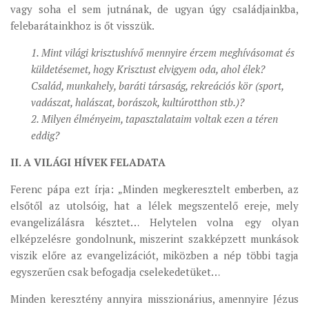
vagy soha el sem jutnának, de ugyan úgy családjainkba,
felebarátainkhoz is őt visszük.
1. Mint világi krisztushívő mennyire érzem meghívásomat és
küldetésemet, hogy Krisztust elvigyem oda, ahol élek?
Család, munkahely, baráti társaság, rekreációs kör (sport,
vadászat, halászat, borászok, kultúrotthon stb.)?
2. Milyen élményeim, tapasztalataim voltak ezen a téren
eddig?
II. A VILÁGI HÍVEK FELADATA
Ferenc pápa ezt írja: „Minden megkeresztelt emberben, az
elsőtől az utolsóig, hat a lélek megszentelő ereje, mely
evangelizálásra késztet… Helytelen volna egy olyan
elképzelésre gondolnunk, miszerint szakképzett munkások
viszik előre az evangelizációt, miközben a nép többi tagja
egyszerűen csak befogadja cselekedetüket…
Minden keresztény annyira misszionárius, amennyire Jézus