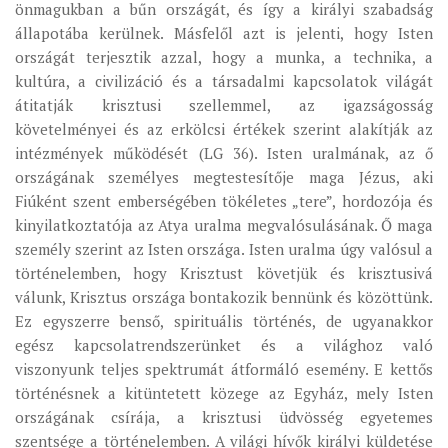
önmagukban a bűn országát, és így a királyi szabadság
állapotába kerülnek. Másfelől azt is jelenti, hogy Isten
országát terjesztik azzal, hogy a munka, a technika, a
kultúra, a civilizáció és a társadalmi kapcsolatok világát
átitatják krisztusi szellemmel, az igazságosság
követelményei és az erkölcsi értékek szerint alakítják az
intézmények működését (LG 36). Isten uralmának, az ő
országának személyes megtestesítője maga Jézus, aki
Fiúként szent emberségében tökéletes „tere”, hordozója és
kinyilatkoztatója az Atya uralma megvalósulásának. Ő maga
személy szerint az Isten országa. Isten uralma úgy valósul a
történelemben, hogy Krisztust követjük és krisztusivá
válunk, Krisztus országa bontakozik bennünk és közöttünk.
Ez egyszerre benső, spirituális történés, de ugyanakkor
egész kapcsolatrendszerünket és a világhoz való
viszonyunk teljes spektrumát átformáló esemény. E kettős
történésnek a kitüntetett közege az Egyház, mely Isten
országának csírája, a krisztusi üdvösség egyetemes
szentsége a történelemben. A világi hívők királyi küldetése