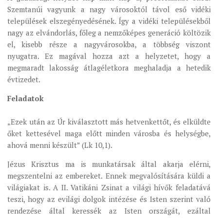
Szemtanúi vagyunk a nagy városoktól távol eső vidéki
települések elszegényedésének. Így a vidéki településekből
nagy az elvándorlás, főleg a nemzőképes generáció költözik
el, kisebb része a nagyvárosokba, a többség viszont
nyugatra. Ez magával hozza azt a helyzetet, hogy a
megmaradt lakosság átlagéletkora meghaladja a hetedik
évtizedet.
Feladatok
„Ezek után az Úr kiválasztott más hetvenkettőt, és elküldte
őket kettesével maga előtt minden városba és helységbe,
ahová menni készült” (Lk 10,1).
Jézus Krisztus ma is munkatársak által akarja elérni,
megszentelni az embereket. Ennek megvalósítására küldi a
világiakat is. A II. Vatikáni Zsinat a világi hívők feladatává
teszi, hogy az evilági dolgok intézése és Isten szerint való
rendezése által keressék az Isten országát, ezáltal