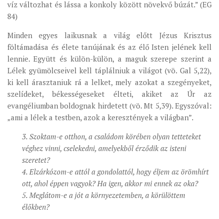
víz változhat és lássa a konkoly között növekvő búzát.” (EG
84)
Minden egyes laikusnak a világ előtt Jézus Krisztus
föltámadása és élete tanújának és az élő Isten jelének kell
lennie. Együtt és külön-külön, a maguk szerepe szerint a
Lélek gyümölcseivel kell táplálniuk a világot (vö. Gal 5,22),
ki kell árasztaniuk rá a lelket, mely azokat a szegényeket,
szelídeket, békességeseket élteti, akiket az Úr az
evangéliumban boldognak hirdetett (vö. Mt 5,39). Egyszóval:
„ami a lélek a testben, azok a keresztények a világban”.
3. Szoktam-e otthon, a családom körében olyan tetteteket
véghez vinni, cselekedni, amelyekből érződik az isteni
szeretet?
4. Elzárkózom-e attól a gondolattól, hogy éljem az örömhírt
ott, ahol éppen vagyok? Ha igen, akkor mi ennek az oka?
5. Meglátom-e a jót a környezetemben, a körülöttem
élőkben?