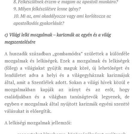
8. Felkészültnek érzem-e magam az apostoli munkára?
9. Milyen felkészülésre lenne igény?
10. Mi az, ami akadályozza vagy ami korlátozza az
apostolkodás gyakorlását?
c) Világi lelki mozgalmak – karizmák az egyén és a világ
megszentelésére
A huszadik században „gombamódra” születtek a különféle
mozgalmak és lelkiségek. Ezek a mozgalmak és lelkiségek
(főleg) a világiakat gyűjtik maguk köré, új lehetőséget és
lendületet adva a helyi és a világegyháznak karizmájuk
által, amit a Szentlélek adott. Sokan a világi hívek közül e
mozgalmakban kapják az irányt és az erőt, hogy
családjukban és a világban tanúságtevők legyenek, de
egyben e mozgalmak által nyújtott karizmák egyéni szentté
válásukat is elősegítik.
A lelkiségi mozgalmak jellemzői: