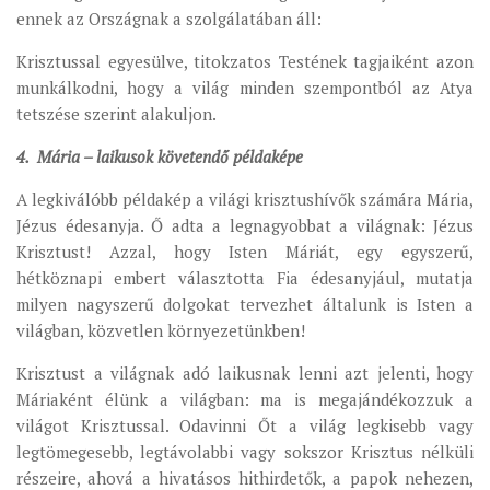
ennek az Országnak a szolgálatában áll:
Krisztussal egyesülve, titokzatos Testének tagjaiként azon
munkálkodni, hogy a világ minden szempontból az Atya
tetszése szerint alakuljon.
4. Mária – laikusok követendő példaképe
A legkiválóbb példakép a világi krisztushívők számára Mária,
Jézus édesanyja. Ő adta a legnagyobbat a világnak: Jézus
Krisztust! Azzal, hogy Isten Máriát, egy egyszerű,
hétköznapi embert választotta Fia édesanyjául, mutatja
milyen nagyszerű dolgokat tervezhet általunk is Isten a
világban, közvetlen környezetünkben!
Krisztust a világnak adó laikusnak lenni azt jelenti, hogy
Máriaként élünk a világban: ma is megajándékozzuk a
világot Krisztussal. Odavinni Őt a világ legkisebb vagy
legtömegesebb, legtávolabbi vagy sokszor Krisztus nélküli
részeire, ahová a hivatásos hithirdetők, a papok nehezen,