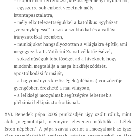
– csoportokat létrehozva, közösségélményt nyújtanak,
– egyszerre sok embert vezetnek mély
istentapasztalatra,
– mély elkötelezettségükkel a katolikus Egyházat
„versenyképessé” teszik a szektákkal és a vallási
irányzatokkal szemben,
– munkájukat hangsúlyozottan a világiakra építik, ami
megegyezik a II. Vatikáni Zsinat célkitűzésével,
– sokszínűségük lehetőséget ad a híveknek, hogy
mindenki megtalálja a maga hitkifejeződését,
apostolkodási formáját,
– a hagyományos közösségek (plébánia) vonzóeröje
gyengébben érezhető a mai világban,
– a lelkiségi mozgalmak segítségére lehetnek a
plébániai lelkipásztorkodásnak.
XVI. Benedek pápa 2006 pünkösdjén úgy szólt róluk, mint
akik „megmutatják, mennyire elevenen működik a Lélek
Isten népében”. A pápa szavai szerint a „mozgalmak az igaz