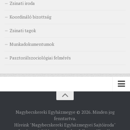
Zsinati iroda
Koordináló bizottság
Zsinati tagok
Munkadokumentumok
Pasztorálszociológiai felmérés
PÜSPÖKSÉG
Nagybecskereki Egyházmegye © 2026. Minden jog
PÜSPÖK
fenntartva.
Híreink "Nagybecskereki Egyházmegyei Sajtóiroda"
TÖRTÉNELEM