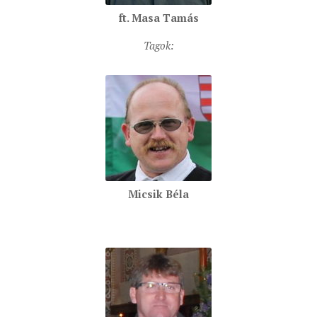
MUNKADOKUMENTUMOK
ft. Masa Tamás
ZSINATI HÍREK-ÚJSÁG
Tagok:
PASZTORÁLSZOCIOLÓGIAI FELMÉRÉS
KISKORÚAK VÉDELME
„GYERMEKVÉDELMI” KIHÍVÁSOK KÁNONJOGI
MEGKÖZELÍTÉSBEN
Micsik Béla