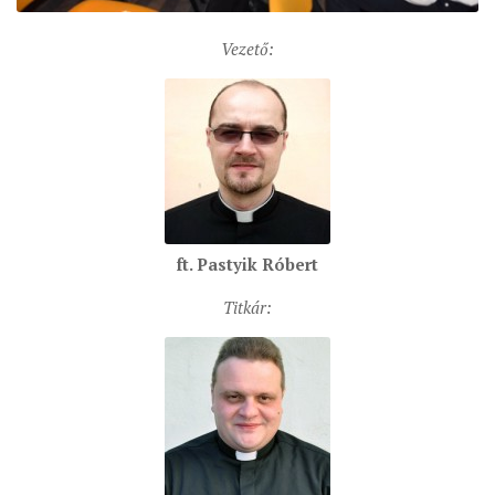
ÉSZAKI ESPERESSÉG
Vezető:
KÖZPONTI ESPERESSÉG
DÉLI ESPERESSÉG
ARCHÍVUM
ARCHÍV ÉLETKÉPEK
SZINÓDUS
ft. Pastyik Róbert
ORGANIGRAMMA
PÜSPÖKI DEKRÉTUM
Titkár:
ZSINATI IMA
ZSINAT MOTTÓJA, LOGÓJA
ZSINATI IRODA
KOORDINÁLÓ BIZOTTSÁG
ZSINATI TAGOK