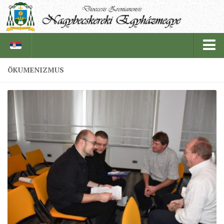
ÖKUMENIZMUS
PÜSPÖKSÉG
PÜSPÖK
TÖRTÉNELEM
EGYHÁZI INTÉZMÉNYEINK
EGYHÁZMEGYEI LEVÉLTÁR
LELKIPÁSZTOROK
SZERZETESRENDEK
IN MEMORIAM
PLÉBÁNIÁK