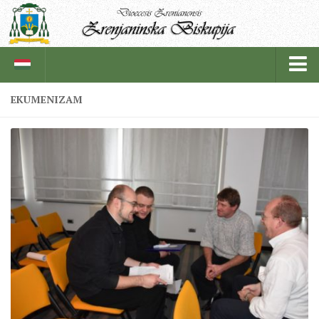
EKUMENIZAM
BISKUPIJA
BISKUPSKI ORDINARIJAT
ISTORIJAT
CRKVENE INSTITUCIJE
SVEŠTENICI
REDOVNICI
IN MEMORIAM
ŽUPE