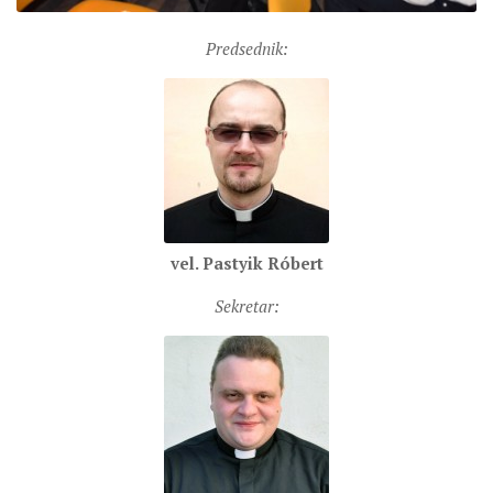
SEVERNI DEKANAT
SREDNJI DEKANAT
Predsednik:
JUŽNI DEKANAT
ARHIVA
ARHIVA GALERIJA
SINODA
DEKRET
vel. Pastyik Róbert
SINODSKA MOLITVA
MOTO I LOGO
Sekretar:
SINODSKI URED
KOORDINACIONA GRUPA
RADNE GRUPE SINODE
SINODSKI VESNIK
ZAŠTITA MALOLJETNIKA