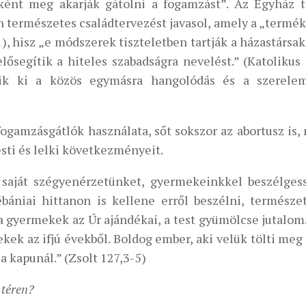
ként meg akarják gátolni a fogamzást”. Az Egyház t
yan természetes családtervezést javasol, amely a „term
, hisz „e módszerek tiszteletben tartják a házastársak 
lősegítik a hiteles szabadságra nevelést.” (Katolikus
dik ki a közös egymásra hangolódás és a szerelem
ogamzásgátlók használata, sőt sokszor az abortusz is,
sti és lelki következményeit.
e saját szégyenérzetünket, gyermekeinkkel beszélges
ébániai hittanon is kellene erről beszélni, természe
 gyermekek az Úr ajándékai, a test gyümölcse jutalom
kek az ifjú évekből. Boldog ember, aki velük tölti meg
a kapunál.” (Zsolt 127,3-5)
 téren?