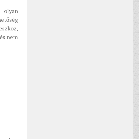
 olyan
hetőség
eszköz,
 és nem