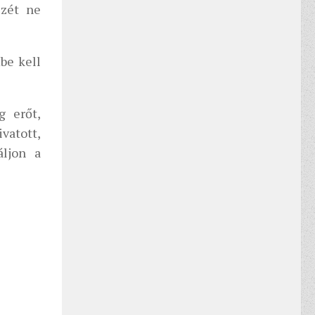
szét ne
be kell
g erőt,
ivatott,
áljon a