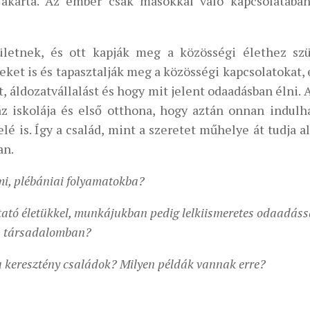
akarta. Az ember csak másokkal való kapcsolatába
zületnek, és ott kapják meg a közösségi élethez sz
yeket is és tapasztalják meg a közösségi kapcsolatokat
, áldozatvállalást és hogy mit jelent odaadásban élni. 
az iskolája és első otthona, hogy aztán onnan indulh
lé is. Így a család, mint a szeretet műhelye át tudja a
an.
mi, plébániai folyamatokba?
tató életükkel, munkájukban pedig lelkiismeretes odaadáss
 a társadalomban?
 a keresztény családok? Milyen példák vannak erre?