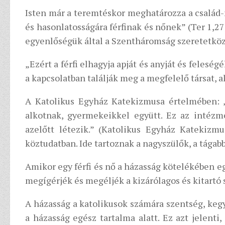
Isten már a teremtéskor meghatározza a család-m
és hasonlatosságára férfinak és nőnek” (Ter 1,2
egyenlőségük által a Szentháromság szeretetköz
„Ezért a férfi elhagyja apját és anyját és feleség
a kapcsolatban találják meg a megfelelő társat, ak
A Katolikus Egyház Katekizmusa értelmében: „
alkotnak, gyermekeikkel együtt. Ez az intézm
azelőtt létezik.” (Katolikus Egyház Katekiz
köztudatban. Ide tartoznak a nagyszülők, a tágabb
Amikor egy férfi és nő a házasság kötelékében e
megígérjék és megéljék a kizárólagos és kitartó 
A házasság a katolikusok számára szentség, ke
a házasság egész tartalma alatt. Ez azt jelen