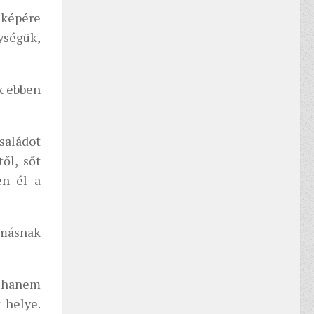
 képére
ységük,
ak ebben
saládot
ől, sőt
en él a
ymásnak
, hanem
 helye.