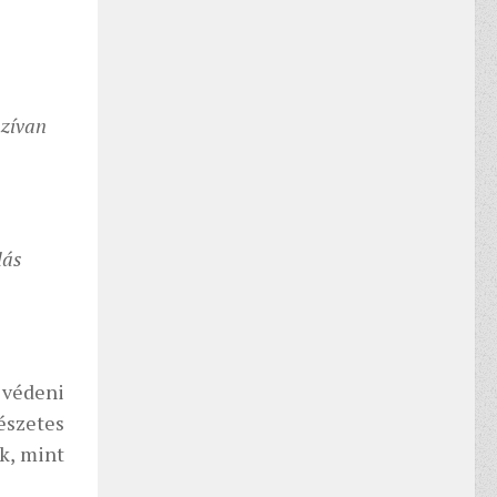
szívan
lás
s védeni
észetes
ak, mint