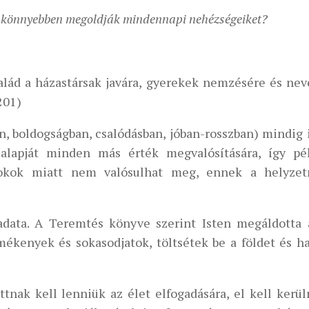
gy könnyebben megoldják mindennapi nehézségeiket?
alád a házastársak javára, gyerekek nemzésére és nev
201)
, boldogságban, csalódásban, jóban-rosszban) mindig i
alapját minden más érték megvalósítására, így pé
 okok miatt nem valósulhat meg, ennek a helyze
ladata. A Teremtés könyve szerint Isten megáldotta 
ékenyek és sokasodjatok, töltsétek be a földet és ha
tnak kell lenniük az élet elfogadására, el kell kerül