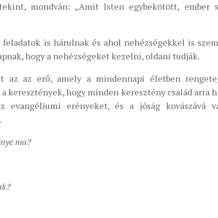
tekint, mondván: „Amit Isten egybekötött, ember 
a feladatok is hárulnak és ahol nehézségekkel is szem
apnak, hogy a nehézségeket kezelni, oldani tudják.
et az az erő, amely a mindennapi életben rengete
g a keresztények, hogy minden keresztény család arra h
az evangéliumi erényeket, és a jóság kovászává v
.
ménye ma?
ak?