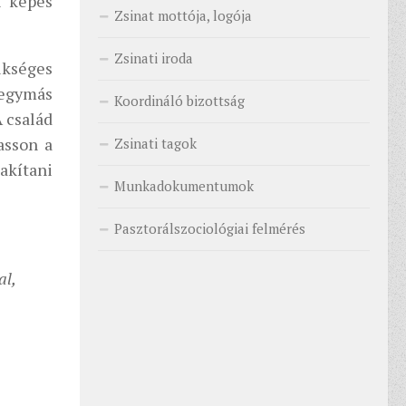
n képes
Zsinat mottója, logója
Zsinati iroda
ükséges
, egymás
Koordináló bizottság
A család
asson a
Zsinati tagok
lakítani
Munkadokumentumok
Pasztorálszociológiai felmérés
al,