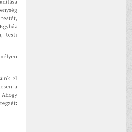
anítása
ékenység
testét,
 Egyház
, testi
 mélyen
sünk el
tesen a
. Ahogy
 tegzét: