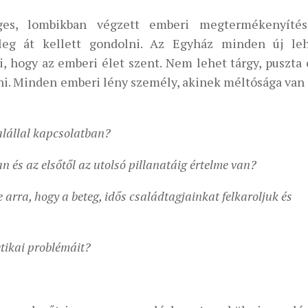
es, lombikban végzett emberi megtermékenyítés
ileg át kellett gondolni. Az Egyház minden új le
, hogy az emberi élet szent. Nem lehet tárgy, puszta 
ni. Minden emberi lény személy, akinek méltósága van
alállal kapcsolatban?
n és az elsőtől az utolsó pillanatáig értelme van?
arra, hogy a beteg, idős családtagjainkat felkaroljuk és
tikai problémáit?