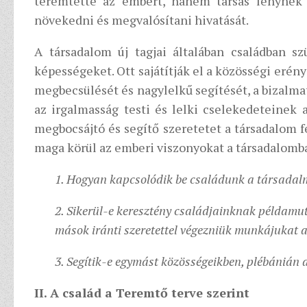
teremtette az embert, hanem társas lénynek 
növekedni és megvalósítani hivatását.
A társadalom új tagjai általában családban s
képességeket. Ott sajátítják el a közösségi erén
megbecsülését és nagylelkű segítését, a bizalmat
az irgalmasság testi és lelki cselekedeteinek 
megbocsájtó és segítő szeretetet a társadalom fe
maga körül az emberi viszonyokat a társadalomb
1. Hogyan kapcsolódik be családunk a társadal
2. Sikerül-e keresztény családjainknak példamu
mások iránti szeretettel végezniük munkájukat
3. Segítik-e egymást közösségeikben, plébánián
II. A család a Teremtő terve szerint