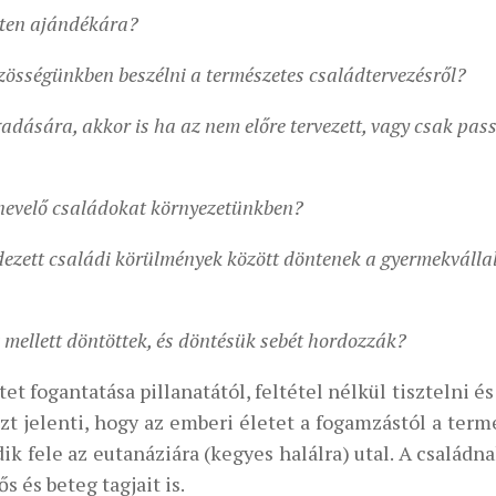
sten ajándékára?
össégünkben beszélni a természetes családtervezésről?
adására, akkor is ha az nem előre tervezett, vagy csak pas
nevelő családokat környezetünkben?
ezett családi körülmények között döntenek a gyermekválla
mellett döntöttek, és döntésük sebét hordozzák?
t fogantatása pillanatától, feltétel nélkül tisztelni é
zt jelenti, hogy az emberi életet a fogamzástól a term
ik fele az eutanáziára (kegyes halálra) utal. A családn
s és beteg tagjait is.