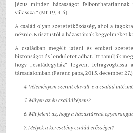
Jézus minden házasságot felbonthatatlannak 
válassza.” (Mt 19, 4-6)
A család olyan szeretetközösség, ahol a tagokr
néznie. Krisztustól a házastársak kegyelmeket k
A családban megélt isteni és emberi szeret
biztonságot és lendületet adhat. Itt tanulják me
hogy „családegyház” legyen, felragyogtassa 
társadalomban (Ferenc pápa, 2015. december 27.)
4. Véleményem szerint elavult-e a család intéz
5. Milyen az én családképem?
6. Mit jelent az, hogy a házastársak egyenrangú
7. Melyek a keresztény család erősségei?