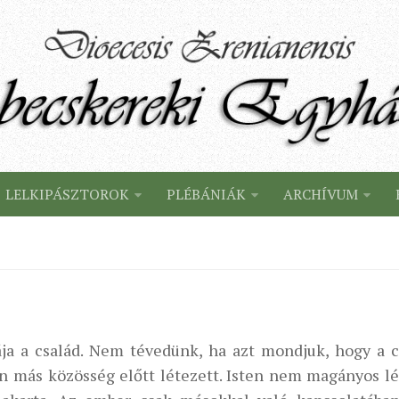
LELKIPÁSZTOROK
PLÉBÁNIÁK
ARCHÍVUM
ja a család. Nem tévedünk, ha azt mondjuk, hogy a c
en más közösség előtt létezett. Isten nem magányos l