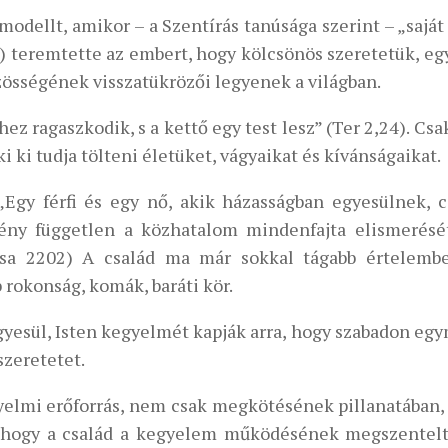
odellt, amikor – a Szentírás tanúsága szerint – „saját
7) teremtette az embert, hogy kölcsönös szeretetük, eg
össégének visszatükrözői legyenek a világban.
éhez ragaszkodik, s a kettő egy test lesz” (Ter 2,24). Cs
i ki tudja tölteni életüket, vágyaikat és kívánságaikat.
Egy férfi és egy nő, akik házasságban egyesülnek, c
ény független a közhatalom mindenfajta elismerését
musa 2202) A család ma már sokkal tágabb értelemb
 rokonság, komák, baráti kör.
gyesül, Isten kegyelmét kapják arra, hogy szabadon eg
szeretetet.
gyelmi erőforrás, nem csak megkötésének pillanatában
ti, hogy a család a kegyelem működésének megszentelt