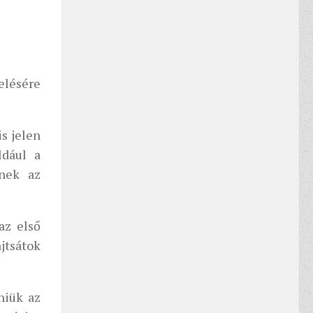
elésére
s jelen
ldául a
tnek az
az első
jtsátok
niük az