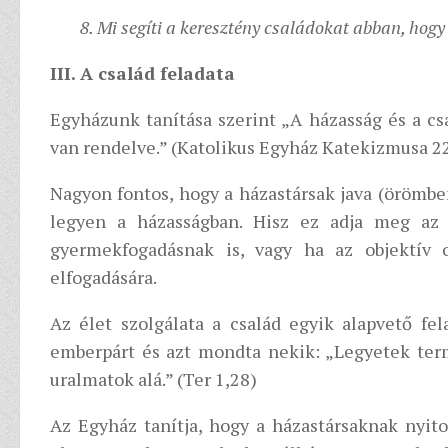
8. Mi segíti a keresztény családokat abban, ho
III. A család feladata
Egyházunk tanítása szerint „A házasság és a cs
van rendelve.” (Katolikus Egyház Katekizmusa 2
Nagyon fontos, hogy a házastársak java (örömben
legyen a házasságban. Hisz ez adja meg az 
gyermekfogadásnak is, vagy ha az objektív
elfogadására.
Az élet szolgálata a család egyik alapvető fe
emberpárt és azt mondta nekik: „Legyetek term
uralmatok alá.” (Ter 1,28)
Az Egyház tanítja, hogy a házastársaknak nyitot