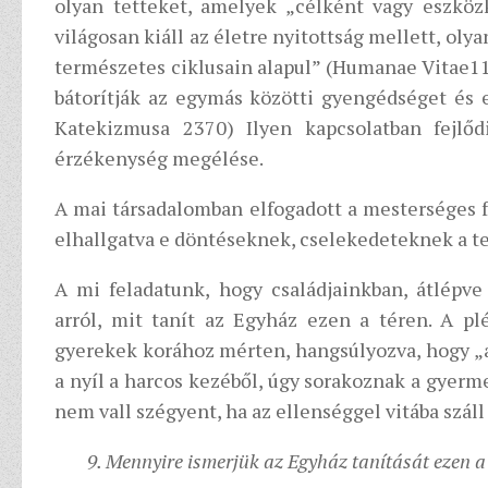
olyan tetteket, amelyek „célként vagy eszköz
világosan kiáll az életre nyitottság mellett, ol
természetes ciklusain alapul” (Humanae Vitae11)
bátorítják az egymás közötti gyengédséget és e
Katekizmusa 2370) Ilyen kapcsolatban fejlő
érzékenység megélése.
A mai társadalomban elfogadott a mesterséges f
elhallgatva e döntéseknek, cselekedeteknek a te
A mi feladatunk, hogy családjainkban, átlépv
arról, mit tanít az Egyház ezen a téren. A pl
gyerekek korához mérten, hangsúlyozva, hogy „a
a nyíl a harcos kezéből, úgy sorakoznak a gyerme
nem vall szégyent, ha az ellenséggel vitába száll 
9. Mennyire ismerjük az Egyház tanítását ezen a