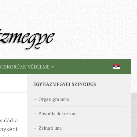
KISKORÚAK VÉDELME
EGYHÁZMEGYEI SZINÓDUS
Organigramma
Püspöki dekrétum
salád a
Zsinati ima
ényként