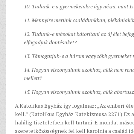
10. Tudunk-e a gyermekeinkre úgy nézni, mint I
11. Mennyire merünk családunkban, plébániaköz
12. Tudunk-e másokat bátorítani az új élet befog
elfogadjuk döntésüket?
13. Támogatjuk-e a három vagy több gyermeket 
14. Hogyan viszonyulunk azokhoz, akik nem rend
mellett?
15. Hogyan viszonyulunk azokhoz, akik abortusz 
A Katolikus Egyház így fogalmaz: „Az emberi élete
kell.” (Katolikus Egyház Katekizmusa 2271) Ez a
halálig tiszteletben kell tartani. E mondat másod
szeretetközösségnek fel kell karolnia a család idő