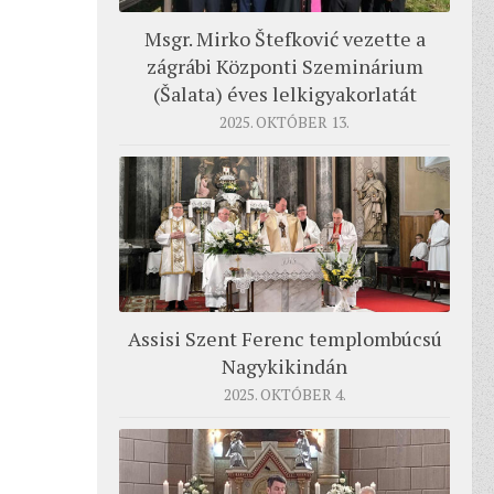
Msgr. Mirko Štefković vezette a
zágrábi Központi Szeminárium
(Šalata) éves lelkigyakorlatát
2025. OKTÓBER 13.
Assisi Szent Ferenc templombúcsú
Nagykikindán
2025. OKTÓBER 4.