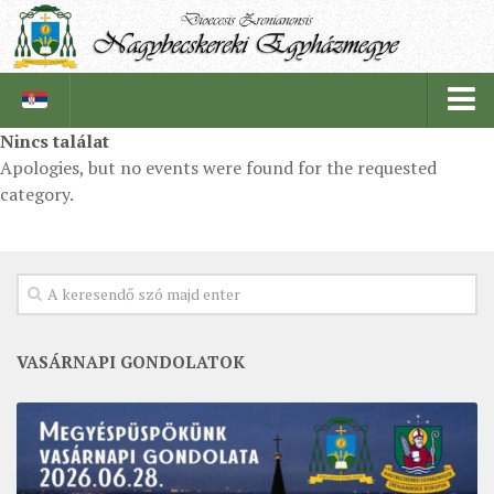
Nincs találat
Apologies, but no events were found for the requested
PÜSPÖKSÉG
category.
PÜSPÖK
TÖRTÉNELEM
EGYHÁZI INTÉZMÉNYEINK
EGYHÁZMEGYEI LEVÉLTÁR
VASÁRNAPI GONDOLATOK
LELKIPÁSZTOROK
SZERZETESRENDEK
IN MEMORIAM
PLÉBÁNIÁK