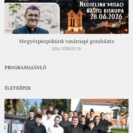
ÉSZAKI ESPERESSÉG
KÖZPONTI ESPERESSÉG
DÉLI ESPERESSÉG
ARCHÍVUM
Megyéspüspökünk vasárnapi gondolata
2026. JÚNIUS 28.
ARCHÍV ÉLETKÉPEK
SZINÓDUS
PROGRAMAJÁNLÓ
ORGANIGRAMMA
PÜSPÖKI DEKRÉTUM
ÉLETKÉPEK
ZSINATI IMA
ZSINAT MOTTÓJA, LOGÓJA
ZSINATI IRODA
KOORDINÁLÓ BIZOTTSÁG
ZSINATI TAGOK