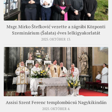
MUNKADOKUMENTUMOK
ZSINATI HÍREK-ÚJSÁG
PASZTORÁLSZOCIOLÓGIAI FELMÉRÉS
Msgr. Mirko Štefković vezette a zágrábi Központi
KISKORÚAK VÉDELME
Szeminárium (Šalata) éves lelkigyakorlatát
2025. OKTÓBER 13.
„GYERMEKVÉDELMI” KIHÍVÁSOK KÁNONJOGI
MEGKÖZELÍTÉSBEN
Assisi Szent Ferenc templombúcsú Nagykikindán
2025. OKTÓBER 4.