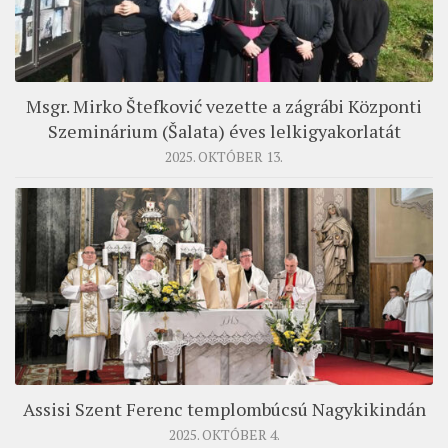
MUNKADOKUMENTUMOK
ZSINATI HÍREK-ÚJSÁG
PASZTORÁLSZOCIOLÓGIAI FELMÉRÉS
Msgr. Mirko Štefković vezette a zágrábi Központi
KISKORÚAK VÉDELME
Szeminárium (Šalata) éves lelkigyakorlatát
2025. OKTÓBER 13.
„GYERMEKVÉDELMI” KIHÍVÁSOK KÁNONJOGI
MEGKÖZELÍTÉSBEN
Assisi Szent Ferenc templombúcsú Nagykikindán
2025. OKTÓBER 4.