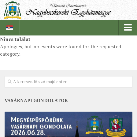
Nincs találat
Apologies, but no events were found for the requested
PÜSPÖKSÉG
category.
PÜSPÖK
TÖRTÉNELEM
EGYHÁZI INTÉZMÉNYEINK
EGYHÁZMEGYEI LEVÉLTÁR
VASÁRNAPI GONDOLATOK
LELKIPÁSZTOROK
SZERZETESRENDEK
IN MEMORIAM
PLÉBÁNIÁK