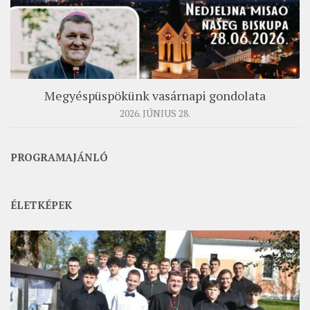
ÉSZAKI ESPERESSÉG
KÖZPONTI ESPERESSÉG
DÉLI ESPERESSÉG
ARCHÍVUM
Megyéspüspökünk vasárnapi gondolata
2026. JÚNIUS 28.
ARCHÍV ÉLETKÉPEK
SZINÓDUS
PROGRAMAJÁNLÓ
ORGANIGRAMMA
PÜSPÖKI DEKRÉTUM
ÉLETKÉPEK
ZSINATI IMA
ZSINAT MOTTÓJA, LOGÓJA
ZSINATI IRODA
KOORDINÁLÓ BIZOTTSÁG
ZSINATI TAGOK