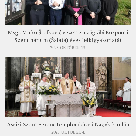
MUNKADOKUMENTUMOK
ZSINATI HÍREK-ÚJSÁG
PASZTORÁLSZOCIOLÓGIAI FELMÉRÉS
Msgr. Mirko Štefković vezette a zágrábi Központi
KISKORÚAK VÉDELME
Szeminárium (Šalata) éves lelkigyakorlatát
2025. OKTÓBER 13.
„GYERMEKVÉDELMI” KIHÍVÁSOK KÁNONJOGI
MEGKÖZELÍTÉSBEN
Assisi Szent Ferenc templombúcsú Nagykikindán
2025. OKTÓBER 4.