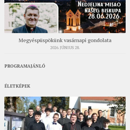
ÉSZAKI ESPERESSÉG
KÖZPONTI ESPERESSÉG
DÉLI ESPERESSÉG
ARCHÍVUM
Megyéspüspökünk vasárnapi gondolata
2026. JÚNIUS 28.
ARCHÍV ÉLETKÉPEK
SZINÓDUS
PROGRAMAJÁNLÓ
ORGANIGRAMMA
PÜSPÖKI DEKRÉTUM
ÉLETKÉPEK
ZSINATI IMA
ZSINAT MOTTÓJA, LOGÓJA
ZSINATI IRODA
KOORDINÁLÓ BIZOTTSÁG
ZSINATI TAGOK