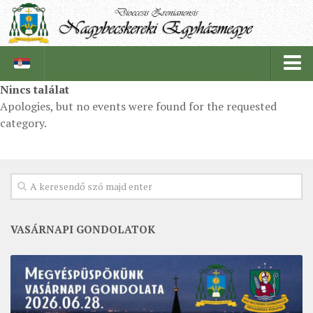
Nincs találat
Apologies, but no events were found for the requested
PÜSPÖKSÉG
category.
PÜSPÖK
TÖRTÉNELEM
EGYHÁZI INTÉZMÉNYEINK
EGYHÁZMEGYEI LEVÉLTÁR
VASÁRNAPI GONDOLATOK
LELKIPÁSZTOROK
SZERZETESRENDEK
IN MEMORIAM
PLÉBÁNIÁK