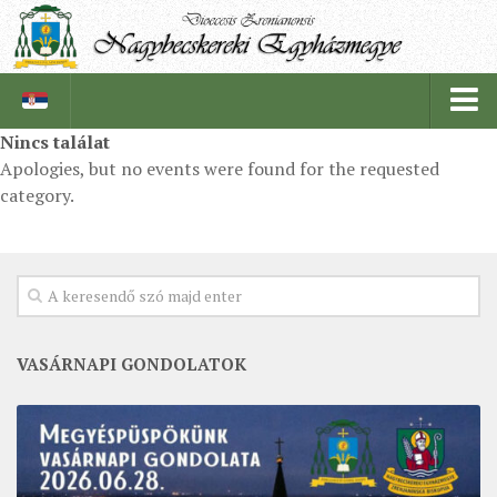
Nincs találat
Apologies, but no events were found for the requested
PÜSPÖKSÉG
category.
PÜSPÖK
TÖRTÉNELEM
EGYHÁZI INTÉZMÉNYEINK
EGYHÁZMEGYEI LEVÉLTÁR
VASÁRNAPI GONDOLATOK
LELKIPÁSZTOROK
SZERZETESRENDEK
IN MEMORIAM
PLÉBÁNIÁK