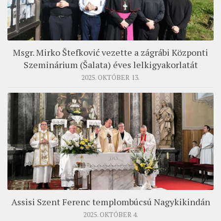
MUNKADOKUMENTUMOK
ZSINATI HÍREK-ÚJSÁG
PASZTORÁLSZOCIOLÓGIAI FELMÉRÉS
Msgr. Mirko Štefković vezette a zágrábi Központi
KISKORÚAK VÉDELME
Szeminárium (Šalata) éves lelkigyakorlatát
2025. OKTÓBER 13.
„GYERMEKVÉDELMI” KIHÍVÁSOK KÁNONJOGI
MEGKÖZELÍTÉSBEN
Assisi Szent Ferenc templombúcsú Nagykikindán
2025. OKTÓBER 4.