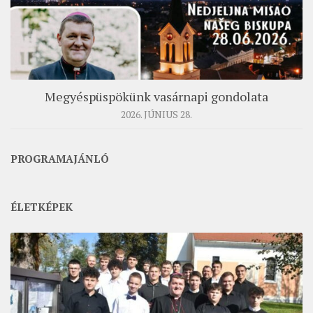
ÉSZAKI ESPERESSÉG
KÖZPONTI ESPERESSÉG
DÉLI ESPERESSÉG
ARCHÍVUM
Megyéspüspökünk vasárnapi gondolata
2026. JÚNIUS 28.
ARCHÍV ÉLETKÉPEK
SZINÓDUS
PROGRAMAJÁNLÓ
ORGANIGRAMMA
PÜSPÖKI DEKRÉTUM
ÉLETKÉPEK
ZSINATI IMA
ZSINAT MOTTÓJA, LOGÓJA
ZSINATI IRODA
KOORDINÁLÓ BIZOTTSÁG
ZSINATI TAGOK