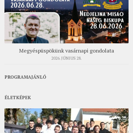
MUNKADOKUMENTUMOK
ZSINATI HÍREK-ÚJSÁG
PASZTORÁLSZOCIOLÓGIAI FELMÉRÉS
KISKORÚAK VÉDELME
„GYERMEKVÉDELMI” KIHÍVÁSOK KÁNONJOGI
Megyéspüspökünk vasárnapi gondolata
MEGKÖZELÍTÉSBEN
2026. JÚNIUS 28.
PROGRAMAJÁNLÓ
ÉLETKÉPEK