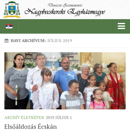
HAVI ARCHÍVUM:
JÚLIUS 2019
PÜSPÖKSÉG
PÜSPÖK
TÖRTÉNELEM
EGYHÁZI INTÉZMÉNYEINK
EGYHÁZMEGYEI LEVÉLTÁR
LELKIPÁSZTOROK
SZERZETESRENDEK
ARCHÍV ÉLETKÉPEK
2019. JÚLIUS 1.
IN MEMORIAM
Elsőáldozás Écskán
PLÉBÁNIÁK