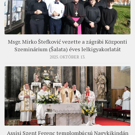
Msgr. Mirko Štefković vezette a zágrábi Központi
Szeminárium (Šalata) éves lelkigyakorlatát
2025. OKTÓBER 13.
Assisi Szent Ferenc templombúcsú Nagykikindán