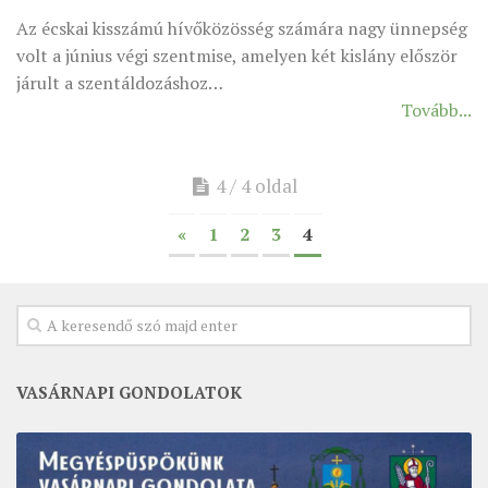
Az écskai kisszámú hívőközösség számára nagy ünnepség
ÉSZAKI ESPERESSÉG
volt a június végi szentmise, amelyen két kislány először
KÖZPONTI ESPERESSÉG
járult a szentáldozáshoz…
Tovább...
DÉLI ESPERESSÉG
ARCHÍVUM
4 / 4 oldal
ARCHÍV ÉLETKÉPEK
SZINÓDUS
«
1
2
3
4
ORGANIGRAMMA
PÜSPÖKI DEKRÉTUM
ZSINATI IMA
ZSINAT MOTTÓJA, LOGÓJA
VASÁRNAPI GONDOLATOK
ZSINATI IRODA
KOORDINÁLÓ BIZOTTSÁG
ZSINATI TAGOK